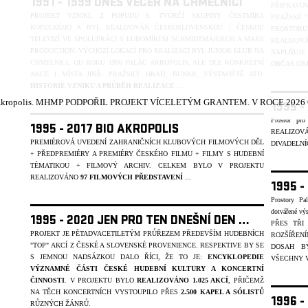
1991 - 1999 DNES VEČER NA CHMELNICI
PŘIPRAVOV
PROJEKT VZNIKL Z POPUDU 8. TVŮRČÍ SKUPINY ČESTMÍRA
PRAŽSKÉ "
KOPECKÉHO A BYL REALIZOVÁN ČESKOSLOVENSKOU / ČESKOU
PROSTOR
TELEVIZÍ VE SPOLUPRÁCI S LUBOMÍREM SCHMIDTMAJEREM A MARS
REALIZO
PRODUCTION. VÝCHOZÍ LOKACÍ PRO REALIZACI BYL JUNIOR KLUB NA
NAPLŇUJE
CHMELNICI, OD ROKU 1996 PALÁC AKROPOLIS, ALE DLE KONKRÉTNÍ
OBČAS OBJE
AKCE I MÍSTA JINÁ: PRAŽSKÝ HRAD, BUNKR, VÝSTAVIŠTĚ ATD.
HISTORIE VZNIKU A PRŮBĚH REALIZACE
…
kropolis.
MHMP PODPOŘIL PROJEKT VÍCELETÝM GRANTEM. V ROCE 2026 Č
1995 -
Prostor pro
1995 - 2017 BIO AKROPOLIS
REALIZOV
PREMIÉROVÁ UVEDENÍ ZAHRANIČNÍCH KLUBOVÝCH FILMOVÝCH DĚL
DIVADELNÍ
+ PŘEDPREMIÉRY A PREMIÉRY ČESKÉHO FILMU + FILMY S HUDEBNÍ
TÉMATIKOU + FILMOVÝ ARCHIV. CELKEM BYLO V PROJEKTU
REALIZOVÁNO
97 FILMOVÝCH PŘEDSTAVENÍ
...
1995 -
Prostory Pa
dotvářené vý
1995 - 2020 JEN PRO TEN DNEŠNÍ DEN …
PŘES TŘI
PROJEKT JE PĚTADVACETILETÝM PRŮŘEZEM PŘEDEVŠÍM HUDEBNÍCH
ROZŠÍŘENÍ
"TOP" AKCÍ Z ČESKÉ A SLOVENSKÉ PROVENIENCE. RESPEKTIVE BY SE
DOSAH B
S JEMNOU NADSÁZKOU DALO ŘÍCI, ŽE TO JE:
ENCYKLOPEDIE
VŠECHNY V
VÝZNAMNÉ ČÁSTI ČESKÉ HUDEBNÍ KULTURY A KONCERTNÍ
ČINNOSTI
. V PROJEKTU BYLO
REALIZOVÁNO 1.025 AKCÍ
, PŘIČEMŽ
NA TĚCH KONCERTNÍCH VYSTOUPILO PŘES
2.500 KAPEL A SÓLIST
Ů
1996 -
R
ŮZNÝCH ŽÁNR
Ů.