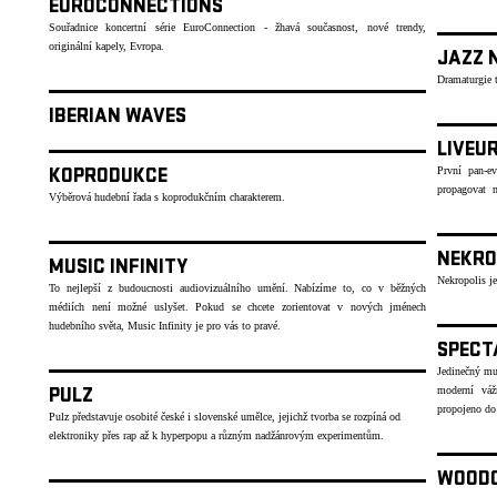
EUROCONNECTIONS
Souřadnice koncertní série EuroConnection - žhavá současnost, nové trendy,
originální kapely, Evropa.
JAZZ 
Dramaturgie t
IBERIAN WAVES
LIVEU
První pan-ev
KOPRODUKCE
propagovat n
Výběrová hudební řada s koprodukčním charakterem.
NEKRO
MUSIC INFINITY
Nekropolis je
To nejlepší z budoucnosti audiovizuálního umění. Nabízíme to, co v běžných
médiích není možné uslyšet. Pokud se chcete zorientovat v nových jménech
hudebního světa, Music Infinity je pro vás to pravé.
SPECT
Jedinečný mul
moderní váž
PULZ
propojeno d
Pulz představuje osobité české i slovenské umělce, jejichž tvorba se rozpíná od
elektroniky přes rap až k hyperpopu a různým nadžánrovým experimentům.
WOOD