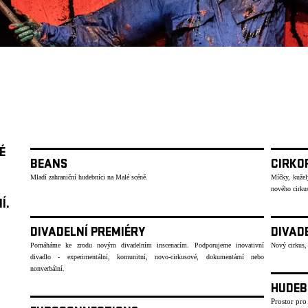
É
BEANS
CIRKOP
Mladí zahraniční hudebníci na Malé scéně.
Míčky, kužel
nového cirku
Í.
DIVADELNÍ PREMIÉRY
DIVAD
Pomáháme ke zrodu novým divadelním inscenacím. Podporujeme inovativní
Nový cirkus,
divadlo - experimentální, komunitní, novo-cirkusové, dokumentární nebo
nonverbální.
HUDEB
Prostor pro