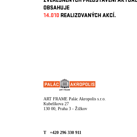
ZVEŘEJNĚNÝCH PŘEDSTAVENÍ AKTUÁ
OBSAHUJE
14.010
REALIZOVANÝCH AKCÍ.
ART FRAME Palác Akropolis s.r.o.
Kubelíkova 27
130 00, Praha 3 - Žižkov
T +420 296 330 911