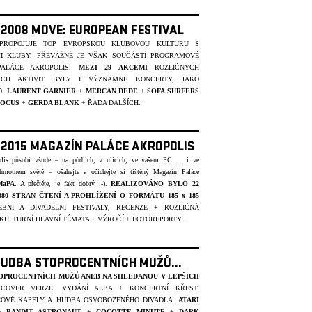
- 2008 MOVE: EUROPEAN FESTIVAL
 PROPOJUJE TOP EVROPSKOU KLUBOVOU KULTURU S
I KLUBY, PŘEVÁŽNĚ JE VŠAK SOUČÁSTÍ PROGRAMOVÉ
PALÁCE AKROPOLIS.
MEZI 29 AKCEMI
ROZLIČNÝCH
ÝCH AKTIVIT BYLY I VÝZNAMNÉ KONCERTY, JAKO
D:
LAURENT GARNIER
+
MERCAN DEDE
+
SOFA SURFERS
POCUS
+
GERDA BLANK
+ ŘADA DALŠÍCH.
- 2015 MAGAZÍN PALÁCE AKROPOLIS
olis působí všude – na pódiích, v ulicích, ve vašem PC … i ve
hmotném světě – ošahejte a očichejte si tištěný Magazín Paláce
MaPA
. A přečtěte, je fakt dobrý :-).
REALIZOVÁNO BYLO
22
.380 STRAN ČTENÍ A PROHLÍŽENÍ O FORMÁTU 185 x 185
EBNÍ A DIVADELNÍ FESTIVALY, RECENZE + ROZLIČNÁ
KULTURNÍ HLAVNÍ TÉMATA + VÝROČÍ + FOTOREPORTY...
HUDBA STOPROCENTNÍCH MUŽŮ...
OPROCENTNÍCH MUŽŮ ANEB NA SHLEDANOU V LEPŠÍCH
 COVER VERZE: VYDÁNÍ ALBA + KONCERTNÍ KŘEST.
OVÉ KAPELY A HUDBA OSVOBOZENÉHO DIVADLA:
ATARI
+
BANDIT ASTRONAUT
+
COCOTTE MINUTE
+
DARK