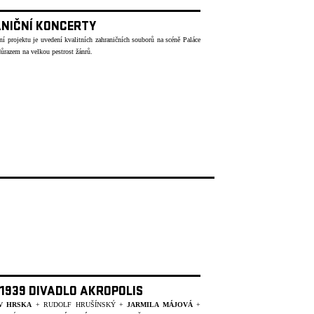
NIČNÍ KONCERTY
í projektu je uvedení kvalitních zahraničních souborů na scéně Paláce
ůrazem na velkou pestrost žánrů.
 1939 DIVADLO AKROPOLIS
V HRSKA
+ RUDOLF HRUŠÍNSKÝ +
JARMILA MÁJOVÁ
+