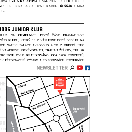
LOVÁ +
ZITA KABÁTOVÁ
+ VALENTIN ŠINDLER +
JOSEF
AJBERK
+ NINA BALCAROVÁ +
KAREL TŘEŠŇÁK
+ JANA
Á
+ ...
 1995 JUNIOR KLUB
KLUB NA CHMELNICI.
PRVNÍ ČÁST DRAMATURGIE
NÍHO KLUBU, KTERÝ SE V NÁSLEDNÉ DOBĚ PODÍLEL NA
VÉ NÁPLNI PALÁCE AKROPOLIS A TO Z OBDOBÍ JEHO
Í NA ADRESE:
KONĚVOVA 219, PRAHA 3 ŽIŽKOV, TEL: 82
 PROJEKTU BYLO
REALIZOVÁNO CCA 3.000
KONCERTŮ,
CH PŘEDSTAVENÍ, VÝSTAV A EDUKATIVNÍCH KULTURNÍCH
NEWSLETTER
THE ROLLING STONES
ekonstrukci do 30.06.2024, děkujeme za pochopení.
ekonstrukci do 30.06.2024, děkujeme za pochopení.
ekonstrukci do 30.06.2024, děkujeme za pochopení.
- 2000 DIVADLA+NADACE PRAŽSKÉ 5
 AKROPOLIS
BYLO REKONSTRUKCÍ OD ROKU 1991