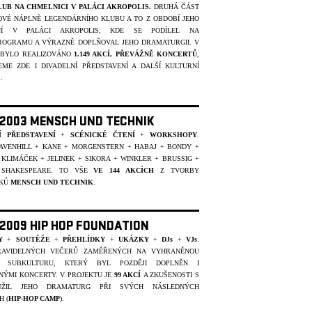
LUB NA CHMELNICI V PALÁCI AKROPOLIS.
DRUHÁ ČÁST
VÉ NÁPLNĚ LEGENDÁRNÍHO KLUBU A TO Z OBDOBÍ JEHO
NÍ V PALÁCI AKROPOLIS, KDE SE PODÍLEL NA
ROGRAMU A VÝRAZNĚ DOPLŇOVAL JEHO DRAMATURGII. V
 BYLO REALIZOVÁNO
1.149 AKCÍ, PŘEVÁŽNĚ KONCERTŮ
,
EME ZDE I DIVADELNÍ PŘEDSTAVENÍ A DALŠÍ KULTURNÍ
..
- 2003 MENSCH UND TECHNIK
Í PŘEDSTAVENÍ
+
SCÉNICKÉ ČTENÍ
+
WORKSHOPY
.
RAVENHILL + KANE + MORGENSTERN + HABAJ + BONDY +
KLIMÁČEK + JELINEK + SIKORA + WINKLER + BRUSSIG +
 SHAKESPEARE. TO VŠE
VE 144 AKCÍCH
Z TVORBY
ÍKŮ
MENSCH UND TECHNIK
.
 2009 HIP HOP FOUNDATION
Y
+
SOUTĚŽE
+
PŘEHLÍDKY
+
UKÁZKY
+
DJs
+
VJs
.
RAVIDELNÝCH VEČERŮ ZAMĚŘENÝCH NA VYHRANĚNOU
U SUBKULTURU, KTERÝ BYL POZDĚJI DOPLNĚN I
NÝMI KONCERTY. V PROJEKTU JE
99 AKCÍ
A ZKUŠENOSTI S
UŽIL JEHO DRAMATURG PŘI SVÝCH NÁSLEDNÝCH
H (
HIP-HOP CAMP
).