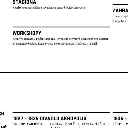
STAGIONA
Reprízy toho nejlepšího z divadelních premiér Paláce Akropolis.
ZAHRA
Cílem a nápln
Akropolis s d
WORKSHOPY
Kreativní edukace v Paláci Akropolis. Divadelně-pohybové workshopy pro generaci
Z, poslechové pořady Dana Sywaly nejen pro hudební fajnšmekry, a další.
CH
1927 - 1935 DIVADLO AKROPOLIS
1935 -
PROKOP LAICHTER
+ JAROSLAV TUMLÍŘ +
VÁCLAV TRÉGL
+
BŘETISLA