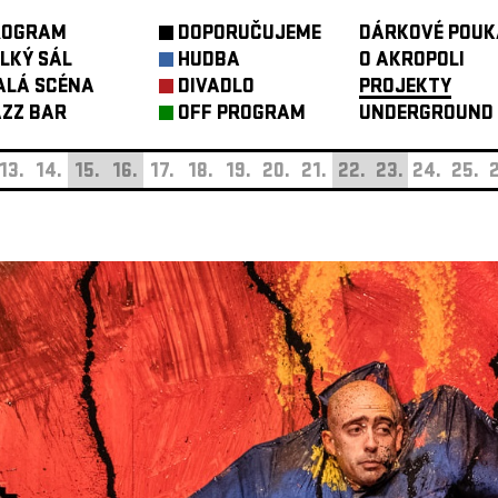
ROGRAM
DOPORUČUJEME
DÁRKOVÉ POUK
LKÝ SÁL
HUDBA
O AKROPOLI
ALÁ SCÉNA
DIVADLO
PROJEKTY
ZZ BAR
OFF PROGRAM
UNDERGROUND
13.
14.
15.
16.
17.
18.
19.
20.
21.
22.
23.
24.
25.
2