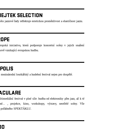
NEJTEK SELECTION
éto jazzové řady reflektuje estetickou proměnlivost a elastičnost jazzu.
ROPE
ropská iniciativa, která podporuje koncertní scény v jejich snažení
ově vznikající evropskou hudbu.
POLIS
 mezinárodní loutkářský a hudební festival nejen pro dospělé.
ACULARE
timediální festival v plné síle: hudba od elektroniky přes jazz, až k té
né... , projekce, kino, workshopy, výstavy, neotřelé scény. Vše
o pořádného SPEKTÁKLU.
OO