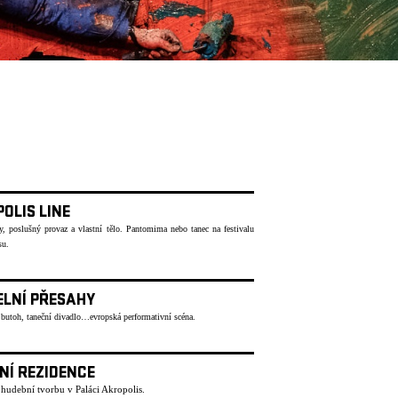
OLIS LINE
y, poslušný provaz a vlastní tělo. Pantomima nebo tanec na festivalu
su.
ELNÍ PŘESAHY
 butoh, taneční divadlo…evropská performativní scéna.
NÍ REZIDENCE
 hudební tvorbu v Paláci Akropolis.