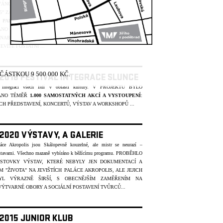
ÁNO PRO DIVADLA PRAŽSKÉ "5". INAGURAČNÍ FESTIVAL
5" ZAHÁJIL PRAVIDELNÝ DIVADELNÍ PROVOZ POD NÁZVEM
U
PALÁC AKROPOLIS
V ÚNORU 1996. V PROJEKTU BYLO
VÁNO
152 PŘEDSTAVENÍ
. DIVADLO
SKLEP
ÚSPĚŠNĚ
 NABÍDKU SVÉ STÁLÉ SCÉNY V KD
DOBEŠKA
, KDE MOŽNÁ
VÍTE I OSTATNÍ ...
ÁSTKOU 9 500 000 KČ.
 2018 FESTIVAL INTEGRACE SLUNCE
 integraci všech lidí v oblasti kultury.
V PROJEKTU BYLO
ÁNO TÉMĚŘ
1.000 SAMOSTATNÝCH AKCÍ A VYSTOUPENÍ
:
CH PŘEDSTAVENÍ, KONCERTŮ, VÝSTAV A WORKSHOPŮ ...
 2020 VÝSTAVY, A GALERIE
láce Akropolis jsou Skálopevně kouzelné, ale mistr se neurazí –
stavami. Všechno mazaně vybíráno k běžícímu programu.
PROBĚHLO
 STOVKY VÝSTAV, KTERÉ NEBYLY JEN DOKUMENTACÍ A
M "ŽIVOTA" NA JEVIŠTÍCH PALÁCE AKROPOLIS, ALE JEJICH
YL VÝRAZNĚ ŠIRŠÍ, S OBECNĚJŠÍM ZAMĚŘENÍM NA
ÝTVARNÉ OBORY A SOCIÁLNÍ POSTAVENÍ T
V
ŮRC
Ů
...
 2015 JUNIOR KLUB