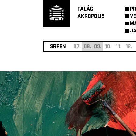
PALÁC
P
AKROPOLIS
VE
M
JA
SRPEN
07.
08.
09.
10.
11.
12.