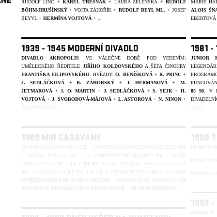
LNĚ
RUDOLF LINC +
KAREL TŘEŠŇÁK
+ LAURA ŽELENSKÁ +
RUDOLF
MARIE HA
BÖHM-HRUŠÍNSKÝ
+ VOJTA ZÁHOŘÍK +
RUDOLF DEYL ML.
+
JOSEF
ALOIS ŠN
BEYVL
+
HERMÍNA VOJTOVÁ
+ ...
EBERTOV
1939 - 1945 MODERNÍ DIVADLO
1981 -
DIVADLO AKROPOLIS
VE VÁLEČNÉ DOBĚ POD VEDENÍM:
JUNIOR 
UMĚLECKÉHO ŘEDITELE
JIŘÍHO KOLDOVSKÉHO
A ŠÉFA ČINOHRY
LEGENDÁR
FRANTIŠKA FILIPOVSKÉHO
. HVĚZDY:
O. BENÍŠKOVÁ
+
R. PRINC
+
PROGRAMO
J. SEDLÁČKOVÁ
+
B. ZÁHORSKÝ
+
J. HERMANOVÁ
+
M.
FUNGOVÁN
JETMAROVÁ
+
J. O. MARTIN
+
J. SEDLÁČKOVÁ
+
S. SEJK
+
H.
85 98
. V
VOJTOVÁ
+
J. SVOBODOVÁ-MÁJOVÁ
+
L. ASTOROVÁ
+
N. NINON
+
DIVADELNÍ
ŘADA DALŠÍCH.
AKCÍ.
1989 MIR CARAVANE
1990 
Projekt v r
DIVADLO NA PROVÁZKU
/CZ
+ FOOTSBARN TRAVELLING THEATRE
/UK
+ TEATRO NUCLEO
/IT
+ LA COMPAGNIE DU HASARD
/FR
+ TEATR
Projekt v r
ÓSMEGO DNIA
/PL
+ LICEDEI
/RU
+ CIRC PERILLOS
/ES
+ SVOJA IGRA
/RU
+ BOLESLAV POLÍVKA
/CZ
J.H. V PROJEKTU BYLO REALIZOVÁNO
Projekt v r
25 PŘEDSTAVENÍ HLAVNÍCH AKTÉRŮ
+ DOPROVODNÝ PROGRAM:
150
KONCERTŮ A DIVADELNÍCH PŘEDSTAVENÍ
+
400 PERFORMANCÍ
...
1992 
DIVADLO