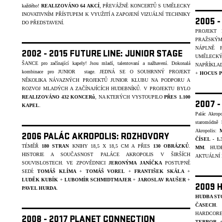
každého!
REALIZOVÁNO
64 AKCÍ
, PŘEVÁŽNĚ KONCERTŮ S UMĚLECKY
INOVATIVNÍM PŘÍSTUPEM K VYUŽITÍ A ZAPOJENÍ VIZUÁLNÍ TECHNIKY
2005 
DO PŘEDSTAVENÍ.
PROJEKT
PRAŽSKÝM
NÁPLNĚ 
2002 - 2015 FUTURE LINE: JUNIOR STAGE
UMĚLECK
ŠANCE pro začínající kapely! Jsou mladí, talentovaní a nažhavení. Dokonalá
NAPŘÍKLA
kombinace pro JUNIOR stage.
JEDNÁ SE O SOUHRNNÝ PROJEKT
+
HOCUS 
NĚKOLIKA NÁVAZNÝCH PROJEKTŮ JUNIOR KLUBU NA PODPORU A
ROZVOJ MLADÝCH A ZAČÍNAJÍCÍCH HUDEBNÍKŮ. V PROJEKTU BYLO
REALIZOVÁNO 432 KONCERů
, NA KTERÝCH VYSTOUPILO
PŘES 1.100
2007 
KAPEL
.
Palác Akrop
staromódně 
Akropolis:
2006 PALÁC AKROPOLIS: ROZHOVORY
ČÍSEL - 1
TÉMĚŘ
180 STRAN
KNIHY 18,5 X 18,5 CM A PŘES
130 OBRÁZKŮ
.
MM
. HUD
HISTORIE A SOUČASNOST PALÁCE AKROPOLIS V ŠIRŠÍCH
AKTUÁLNÍ 
SOUVISLOSTECH. VE ZPOVĚDNICI
JERONÝMA JANÍČKA
POSTUPNĚ
SEDÍ:
TOMÁŠ KLÍMA
+
TOMÁŠ VOREL
+
FRANTIŠEK
SKÁLA
+
LUDĚK KUBÍK
+
LUBOMÍR SCHMIDTMAJER
+
JAROSLAV
RAUŠER
+
2009 
PAVEL HURDA
.
HUDBA ST
ČASECH
.
HARDCORE
2008 - 2017 PLANET CONNECTION
TERROR