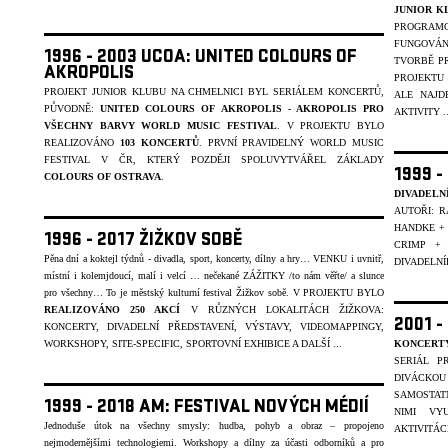
JUNIOR K
PROGRAMO
FUNGOVÁ
1996 - 2003 UCOA: UNITED COLOURS OF
TVORBĚ
P
AKROPOLIS
PROJEKTU
PROJEKT JUNIOR KLUBU NA CHMELNICI BYL SERIÁLEM KONCERTŮ,
ALE NAJD
PŮVODNĚ:
UNITED COLOURS OF AKROPOLIS - AKROPOLIS PRO
AKTIVITY .
VŠECHNY BARVY WORLD MUSIC FESTIVAL
. V PROJEKTU BYLO
REALIZOVÁNO
103 KONCERTŮ
. PRVNÍ PRAVIDELNÝ WORLD MUSIC
FESTIVAL V ČR, KTERÝ POZDĚJI SPOLUVYTVÁŘEL ZÁKLADY
1999 
COLOURS OF OSTRAVA
.
DIVADELN
AUTOŘI: 
HANDKE + 
1996 - 2017 ŽIŽKOV SOBĚ
CRIMP +
Pěna dní a koktejl týdnů - divadla, sport, koncerty, dílny a hry… VENKU i uvnitř,
DIVADELN
místní i kolemjdoucí, malí i velcí … nečekané ZÁŽITKY /to nám věřte/ a slunce
pro všechny… To je městský kulturní festival Žižkov sobě. V PROJEKTU BYLO
REALIZOVÁNO 250 AKCÍ
V R
Ů
ZNÝCH LOKALITÁCH ŽIŽKOVA:
2001 -
KONCERTY, DIVADELNÍ PŘEDSTAVENÍ, VÝSTAVY, VIDEOMAPPINGY,
WORKSHOPY, SITE-SPECIFIC, SPORTOVNÍ EXHIBICE A DALŠÍ ...
KONCERT
SERIÁL P
DIVÁCKO
SAMOSTAT
1999 - 2018 AM: FESTIVAL NOVÝCH MÉDIÍ
NIMI VY
Jednoduše útok na všechny smysly: hudba, pohyb a obraz – propojeno
AKTIVITÁC
nejmodernějšími technologiemi. Workshopy a dílny za účasti odborníků a pro