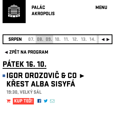
PALÁC
MENU
AKROPOLIS
PROGRA
VELKÝ S
MALÁ S
JAZZ BA
SRPEN
07.
08.
09.
10.
11.
12.
13.
14.
15.
16.
DOPORU
ZPĚT NA PROGRAM
HUDBA
DIVADLO
PÁTEK 16. 10.
OFF PR
IGOR OROZOVIČ & CO ►
DÁRKOVÉ 
KŘEST ALBA SISYFÁ
O AKROPOL
PROJEKTY
19:30, VELKÝ SÁL
UNDERGRO
KUP TEĎ!
KONTAKTY