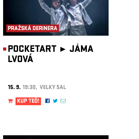
PRAŽSKÁ DERINERA
POCKETART ►
JÁMA
LVOVÁ
15. 9.
19:30, VELKÝ SÁL
KUP TEĎ!