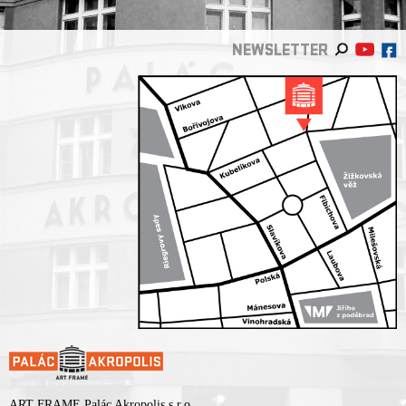
NEWSLETTER
ART FRAME Palác Akropolis s.r.o.