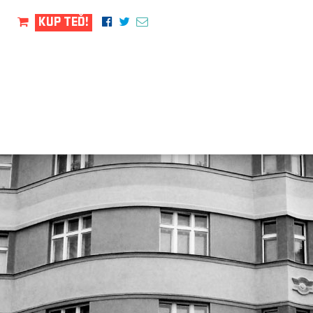
KUP TEĎ!