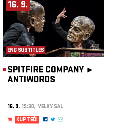
16. 9.
ENG SUBTITLES
SPITFIRE COMPANY ►
ANTIWORDS
16. 9.
19:30, VELKÝ SÁL
KUP TEĎ!