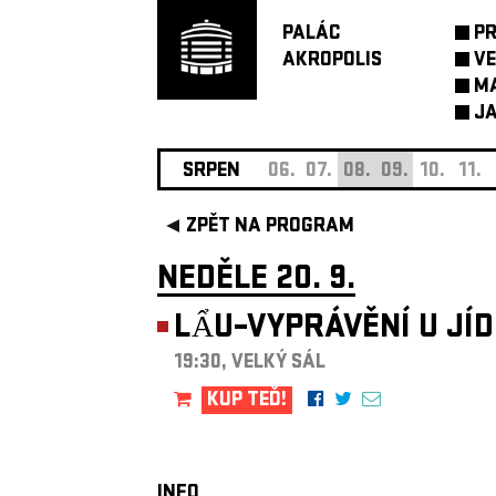
PALÁC
P
AKROPOLIS
VE
M
JA
SRPEN
06.
07.
08.
09.
10.
11.
ZPĚT NA PROGRAM
NEDĚLE 20. 9.
LẨU–VYPRÁVĚNÍ U JÍ
19:30, VELKÝ SÁL
KUP TEĎ!
INFO