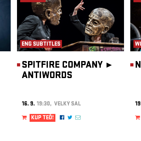
024).
iệc
 tác
ng,
a trên
,
ENG SUBTITLES
W
en
SPITFIRE COMPANY ►
N
ANTIWORDS
, Trần
16. 9.
19:30, VELKÝ SÁL
19
matem
KUP TEĎ!
a,
e
m