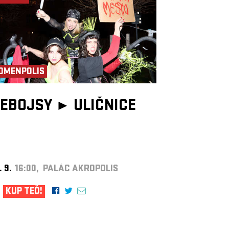
OMENPOLIS
EBOJSY ►
ULIČNICE
. 9.
16:00, PALÁC AKROPOLIS
KUP TEĎ!