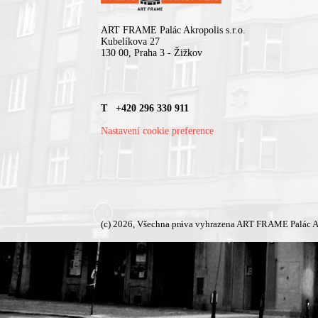
ART FRAME Palác Akropolis s.r.o.
Kubelíkova 27
130 00, Praha 3 - Žižkov
T +420 296 330 911
Nastavení cookie preference
(c) 2026, Všechna práva vyhrazena ART FRAME Palác A