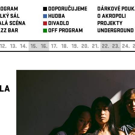
ROGRAM
DOPORUČUJEME
DÁRKOVÉ POUK
LKÝ SÁL
HUDBA
O AKROPOLI
ALÁ SCÉNA
DIVADLO
PROJEKTY
ZZ BAR
OFF PROGRAM
UNDERGROUND
12.
13.
14.
15.
16.
17.
18.
19.
20.
21.
22.
23.
24.
2
DLA