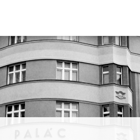
gnérka
iảng
. Trong
ản sắc
 tốt
ành của
nh và
thử
 thành
umenia
y
is và
 –
ước và
e.