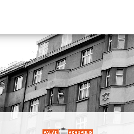
Vi Huyen Tranová
(* Praha) je hudební umělkyně, zvuková desi
a performerka. Její tvorba se pohybuje na pomezí experimentální
elektroniky, zvukového umění a rituální performance. V roce
2018 založila kapelu viah.
Đặng Nhung
(* Ostrava) là nghệ sĩ biểu diễn, nhà sáng tạo và g
viên nghệ thuật, tốt nghiệp Học viện Nghệ thuật Prague (DAMU)
các tác phẩm sáng tác của mình, cô tập trung khai thác chủ đề b
và kết nối múa đương đại với phiên bản trữ tình.
Nguyễn Kvet
(* Nové Zámky) là nghệ sĩ thị giác và nhiếp ảnh gia,
nghiệp Học viện Mỹ thuật Bratislava. Trong các tác phẩm đa ng
mình, cô đề cập đến sự khác biệt và cộng đồng người di cư trong
bối cảnh Trung Âu hậu xã hội chủ nghĩa.
Trần Huyền Vi
(* Praha) là nghệ sĩ âm nhạc, nhà thiết kế âm tha
nghệ sĩ biểu diễn. Tác phẩm của cô nằm ở ranh giới giữa điện tử 
nghiệm, nghệ thuật âm thanh và biểu diễn nghi lễ. Năm 2018, cô
lập ban nhạc viah.
Projekt vznikl v koprodukci s Palácem Akropolis a je realizován
s finanční podporou hl. m. Prahy, Nadácie – Centrum súčasného 
Bratislava, Státního fondu kultury a městské části Praha 3. Partner
projektu jsou CO.LABS a Rezi.dance v lese.
Dự án được thực hiện với sự hợp tác sản xuất cùng Palác Akropol
được triển khai với sự hỗ trợ tài chính của Thành phố Praha, Quỹ
Trung tâm Nghệ thuật đương đại Bratislava, Quỹ Văn hóa Nhà n
quận Praha 3. Các đối tác dự án là CO.LABS và Rezi.dance v les