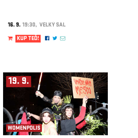
16. 9.
19:30, VELKÝ SÁL
KUP TEĎ!
19. 9.
WOMENPOLIS