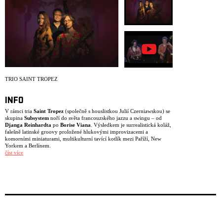
ARCHIV
NEWSLETT
TRIO SAINT TROPEZ
INFO
V rámci tria
Saint Tropez
(společně s houslistkou Julií Czerniawskou) se
skupina
Subsystem
noří do světa francouzského jazzu a swingu – od
Djanga Reinhardta
po
Borise Viana
. Výsledkem je surrealistická koláž,
falešně latinské groovy proložené hlukovými improvizacemi a
komorními miniaturami, multikulturní tavící kotlík mezi Paříží, New
Yorkem a Berlínem.
číst více
Vzniká tak nekonvenční crossover: kapela může v jednu chvíli znít jako
smyčcové trio, v další držet groove jako funkové seskupení a pak se
ponořit do volné improvizace.
Tento projekt vznikl na zakázku berlínské koncertní série
Zugabe!!!
Django Reinhardt and French Jazz
, sponzorované berlínským senátem.
Po prvním úspěšném vystoupení byli všichni tři hudebníci natolik
nadšeni možnostmi tohoto obsazení a repertoáru, že se z něj stala jejich
stálá „pracovní kapela“. Od té doby zkoumají možnosti tohoto
neobvyklého tria – nápaditého, vtipného a virtuózního.