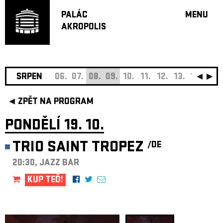
PALÁC
MENU
AKROPOLIS
PROGRA
VELKÝ S
MALÁ S
JAZZ BA
SRPEN
06.
07.
08.
09.
10.
11.
12.
13.
14.
15.
DOPORU
ZPĚT NA PROGRAM
HUDBA
DIVADLO
PONDĚLÍ 19. 10.
OFF PR
TRIO SAINT TROPEZ
/DE
DÁRKOVÉ 
20:30, JAZZ BAR
O AKROPOL
PROJEKTY
KUP TEĎ!
UNDERGRO
KONTAKTY