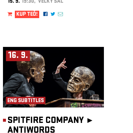
15. 9.
19:30, VELKÝ SÁL
KUP TEĎ!
16. 9.
ENG SUBTITLES
SPITFIRE COMPANY ►
ANTIWORDS