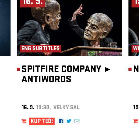
16. 9.
1
ENG SUBTITLES
W
SPITFIRE COMPANY ►
N
ANTIWORDS
16. 9.
19:30, VELKÝ SÁL
19
KUP TEĎ!