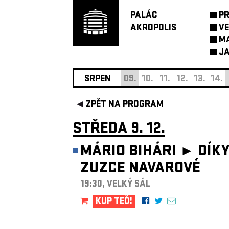
PALÁC
P
AKROPOLIS
VE
M
JA
SRPEN
09.
10.
11.
12.
13.
14.
ZPĚT NA PROGRAM
STŘEDA 9. 12.
MÁRIO BIHÁRI ►
DÍK
ZUZCE NAVAROVÉ
19:30, VELKÝ SÁL
KUP TEĎ!