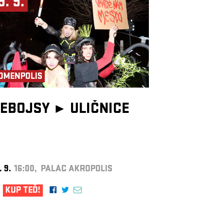
9. 9.
OMENPOLIS
EBOJSY ►
ULIČNICE
. 9.
16:00, PALÁC AKROPOLIS
KUP TEĎ!