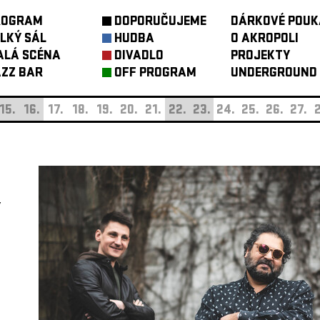
ROGRAM
DOPORUČUJEME
DÁRKOVÉ POUK
LKÝ SÁL
HUDBA
O AKROPOLI
ALÁ SCÉNA
DIVADLO
PROJEKTY
ZZ BAR
OFF PROGRAM
UNDERGROUND
15.
16.
17.
18.
19.
20.
21.
22.
23.
24.
25.
26.
27.
2
Y