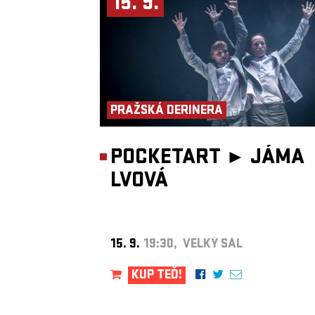
15. 9.
PRAŽSKÁ DERINERA
POCKETART ►
JÁMA
LVOVÁ
15. 9.
19:30, VELKÝ SÁL
KUP TEĎ!