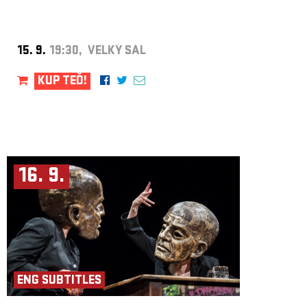
15. 9.
19:30, VELKÝ SÁL
KUP TEĎ!
16. 9.
ENG SUBTITLES