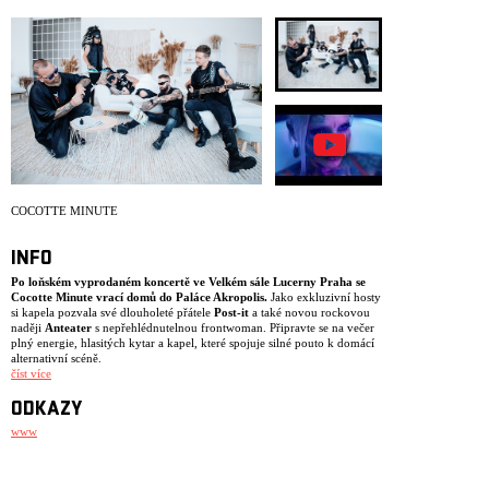
ARCHIV
NEWSLETT
COCOTTE MINUTE
INFO
Po loňském vyprodaném koncertě ve Velkém sále Lucerny Praha se
Cocotte Minute vrací domů do Paláce Akropolis.
Jako exkluzivní hosty
si kapela pozvala své dlouholeté přátele
Post-it
a také novou rockovou
naději
Anteater
s nepřehlédnutelnou frontwoman. Připravte se na večer
plný energie, hlasitých kytar a kapel, které spojuje silné pouto k domácí
alternativní scéně.
číst více
ODKAZY
www