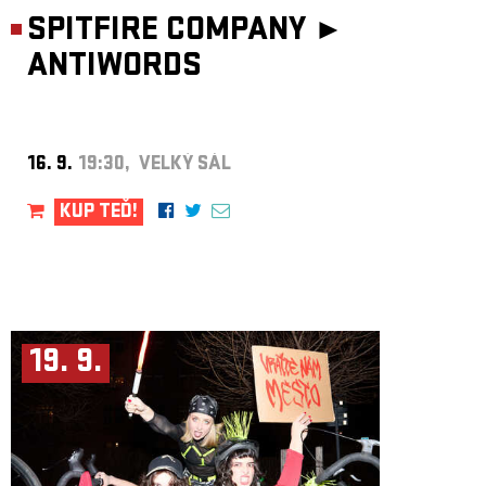
SPITFIRE COMPANY ►
ANTIWORDS
16. 9.
19:30, VELKÝ SÁL
KUP TEĎ!
19. 9.