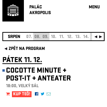
PALÁC
MENU
AKROPOLIS
PROGRA
VELKÝ S
MALÁ S
JAZZ BA
SRPEN
07.
08.
09.
10.
11.
12.
13.
14.
15.
16.
DOPORU
ZPĚT NA PROGRAM
HUDBA
DIVADLO
PÁTEK 11. 12.
OFF PR
COCOTTE MINUTE
+
DÁRKOVÉ 
POST-IT
+
ANTEATER
O AKROPOL
PROJEKTY
18:00, VELKÝ SÁL
UNDERGRO
KUP TEĎ!
KONTAKTY