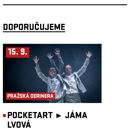
DOPORUČUJEME
15. 9.
PRAŽSKÁ DERINERA
POCKETART ►
JÁMA
LVOVÁ