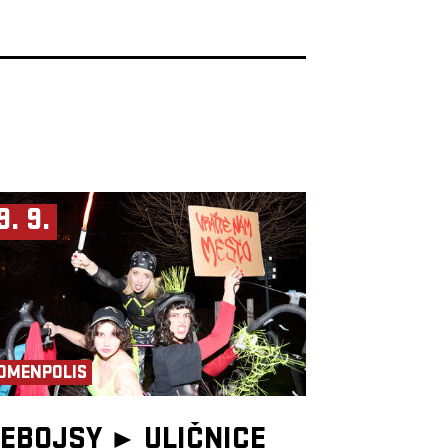
9. 9.
OMENPOLIS
EBOJSY ►
ULIČNICE