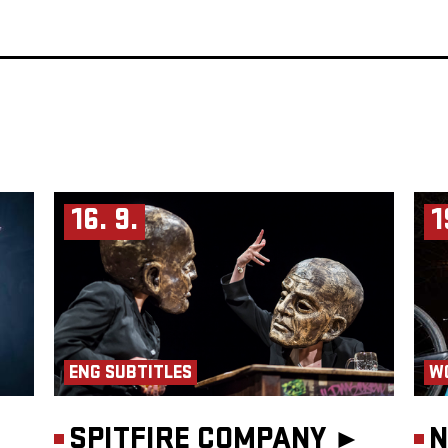
16. 9.
1
ENG SUBTITLES
W
SPITFIRE COMPANY ►
N