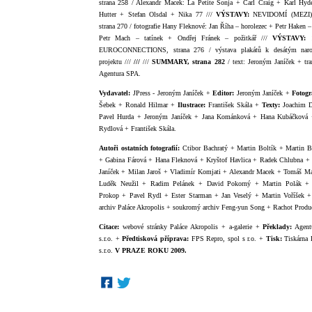
strana 258
/ Alexandr Macek: La Petite Sonja + Carl Craig + Karl Hyd
Hutter + Stefan Olsdal + Nika 77 ///
VÝSTAVY:
NEVIDOMÍ (MEZI
strana 270
/ fotografie Hany Fleknové: Jan Říha – horolezec + Petr Haken 
Petr Mach – tatínek + Ondřej Fránek – požitkář ///
VÝSTAVY:
EUROCONNECTIONS, strana 276
/ výstava plakátů k desátým nar
projektu ///
///
///
SUMMARY, strana 282
/ text: Jeroným Janíček + tra
Agentura SPA.
Vydavatel:
JPress - Jeroným Janíček +
Editor:
Jeroným Janíček +
Fotogr
Šebek + Ronald Hilmar +
Ilustrace:
František Skála +
Texty:
Joachim D
Pavel Hurda + Jeroným Janíček + Jana Kománková + Hana Kubáčková 
Rydlová + František Skála.
Autoři ostatních fotografií:
Ctibor Bachratý + Martin Boltík + Martin B
+ Gabina Fárová + Hana Fleknová + Kryštof Havlica + Radek Chlubna +
Janíček + Milan Jaroš + Vladimír Komjati + Alexandr Macek + Tomáš Ma
Luděk Neužil + Radim Pelánek + David Pokorný + Martin Polák + J
Prokop + Pavel Rydl + Ester Starman + Jan Veselý + Martin Voříšek
archiv Paláce Akropolis + soukromý archiv Feng-yun Song + Rachot Produ
Citace:
webové stránky Paláce Akropolis + a-galerie +
Překlady:
Agent
s.r.o. +
Předtisková příprava:
FPS Repro, spol s r.o. +
Tisk:
Tiskárna
s.r.o.
V PRAZE ROKU 2009.