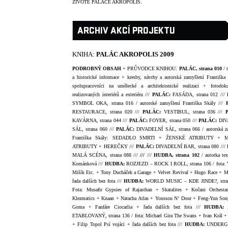
ŽIVOTĚ PALÁCE AKROPOLIS.
ARCHIV AKCÍ PROJEKTU
KNIHA:
PALÁC AKROPOLIS 2009
PODROBNÝ OBSAH
+ PRŮVODCE KNIHOU:
PALÁC, strana 010
/ 
a historické informace + kresby, návrhy a autorská zamyšlení Františka
spolupracovníci na umělecké a architektonické realizaci + fotodok
realizovaných interiérů a exteriéru ///
PALÁC:
FASÁDA, strana 012 ///
SYMBOL OKA, strana 016 / autorské zamyšlení Františka Skály ///
RESTAURACE, strana 020 ///
PALÁC:
VESTIBUL, strana 036 ///
KAVÁRNA, strana 044 ///
PALÁC:
FOYER, strana 050 ///
PALÁC:
DIV
SÁL, strana 060 ///
PALÁC:
DIVADELNÍ SÁL, strana 066 / autorská z
Františka Skály: SEDADLO SMRTI + ŽENSKÉ ATRIBUTY + 
ATRIBUTY + HEREČKY ///
PALÁC:
DIVADELNÍ BAR, strana 080 ///
MALÁ SCÉNA, strana 088 ///
///
///
HUDBA, strana 102
/ autorka tex
Kománková ///
HUDBA:
ROZJEZD – ROCK I ROLL, strana 106 / fota: 
Mišík Etc. + Tony Ducháček a Garage + Velvet Revival + Hugo Race + M
řada dalších bez fota ///
HUDBA:
WORLD MUSIC – KDE JINDE?, stran
Fota: Musafir Gypsies of Rajasthan + Skatalites + Kočani Orchest
Klezmatics + Knaan + Natacha Atlas + Youssou N‘ Dour + Feng-Yun Son
Goma + Fanfáre Ciocarlia + řada dalších bez fota ///
HUDBA:
ETABLOVANÝ, strana 136 / fota: Michael Gira The Swans + Ivan Král 
+ Filip Topol Psí vojáci + řada dalších bez fota ///
HUDBA:
UNDERG