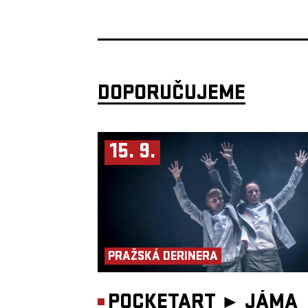
DOPORUČUJEME
15. 9.
PRAŽSKÁ DERINERA
POCKETART ►
JÁMA