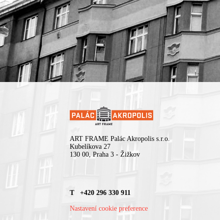
ART FRAME Palác Akropolis s.r.o.
Kubelíkova 27
130 00, Praha 3 - Žižkov
T +420 296 330 911
Nastavení cookie preference