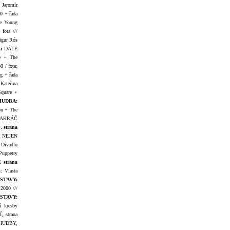
 Jaromír
0 + řada
e Young
fota ///
igur Rós
:
DÁLE
e + The
 / fota:
g + řada
Kateřina
Square +
HUDBA:
on + The
AKRÁČ
 strana
:
NEJEN
 Divadlo
Puppetry
 strana
: Vlasta
STAVY:
2000 ///
STAVY:
í kresby
 strana
HUDBY,