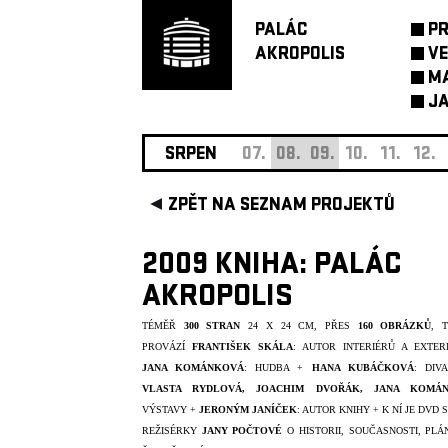
PALÁC
P
AKROPOLIS
VE
M
JA
SRPEN
07.
08.
09.
10.
11.
12.
ZPĚT NA SEZNAM PROJEKTŮ
2009 KNIHA: PALÁC
AKROPOLIS
TÉMĚŘ
300 STRAN
24 X 24 CM, PŘES
160 OBRÁZKŮ
, 
PROVÁZÍ
FRANTIŠEK SKÁLA
: AUTOR INTERIÉRŮ A EXTER
JANA KOMÁNKOVÁ
: HUDBA +
HANA KUBÁČKOVÁ
: DIV
VLASTA RYDLOVÁ, JOACHIM DVOŘÁK, JANA KOMÁ
VÝSTAVY +
JERONÝM JANÍČEK
: AUTOR KNIHY + K NÍ JE DVD 
REŽISÉRKY
JANY POČTOVÉ
O HISTORII, SOUČASNOSTI, PLÁ