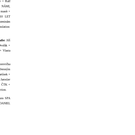
e + Ralf
) NÁMI,
– masér +
10 LET
ozeninám
nslation:
afie:
Jiří
vořák +
+ Vlasta
orovička
 Jeroným
rtínek +
aroslav
 + ČTK +
ction.
ura SPA
 DANIEL