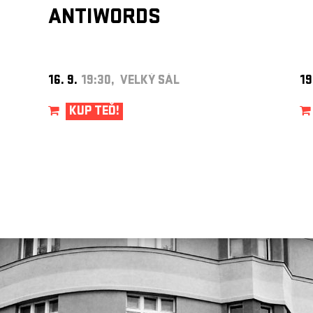
ANTIWORDS
16. 9.
19:30, VELKÝ SÁL
19
KUP TEĎ!