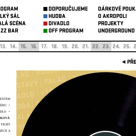
ROGRAM
DOPORUČUJEME
DÁRKOVÉ POUK
LKÝ SÁL
HUDBA
O AKROPOLI
ALÁ SCÉNA
DIVADLO
PROJEKTY
ZZ BAR
OFF PROGRAM
UNDERGROUND
13.
14.
15.
16.
17.
18.
19.
20.
21.
22.
23.
24.
25.
2
PŘ
TEXTEM
IÉRU +
ADLO +
NKOVÁ
:
S FILMY
NECH A