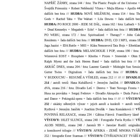
NAPŘÍČ ŽÁNRY, strana 144 / fota: The Plastic People of the Universe +
Švejdík Priessnitz + Robert Nebřenský Vltava + Mejla Hlavsa + Apollo 44
dalších bez fota ///
HUDBA:
NOVÉ MILÉNIUM, strana 154 / fota: Th
Gods + Rachid Taha + The Waltari + Lila Downs + řada dalších bez 
HUDBA:
PO ROCE 2000 - JEDE SE DÁL, strana 162 / fota: Laibach + S
+ Dead Kennedys + Megadeth + Echt! + řada dalších bez fota ///
HUDBA
PO WEBU, strana 172 / fota: Spiritualized + Therapy? + John Cal
Residents + řada dalších bez fota ///
HUDBA:
DVD, CD I MP3, strana 180
Jaga Jazzist + IDA Battle + M83 + Klára Nemravová Tata Bojs + Efterklan
dalších bez fota ///
HUDBA:
MELANCHOLIE I POP, strana 190 / fota: 
Winterová EOST + Biosphere + Khoiba + Pixies + Stereolab + Ohm 
Ralph Myerz and the Jack Herren Band + řada dalších bez fota ///
AKRÁČ DNES, strana 204 / fota: Laurent Garniér + Midnight Sun Sessi
Gutter Twins + Digitalism + řada dalších bez fota ///
HUDBA:
V BUDOUCNU – RESUMÉ A VÝHLED, strana 212 ///
///
///
DIVADLO,
214
/ autoři textů: Hana Kubáčková + Jeroným Janíček ///
DIVADLO
dVA
, strana 216 / fota: Divadlo Letí + Derevo + Teatr Novogo Fronta +
Husa na provázku + Sergej Fedotov + Divadlo Akropolis + Duda Paiva 
and Dance + Pekingská opera + řada dalších bez fota ///
///
///
VÝSTAVY,
232
/ ukázky některých výstav + jejich autoři a kurátoři + autoři textů
Rydlová + Jeroným Janíček + Joachim Dvořák + Jana Kománková ///
VÝ
POVINNÁ RELAXACE, strana 234
/ Gábina Fárová: Františkovy lázně 
VÝSTAVY:
10LET SLUNCE, strana 240
/ Fotografie Pavla Rydla ///
VÝ
ALOIS NEBEL, strana 248
/ Jaromír 99 + Jaroslav Rudiš: origináln
z komiksové trilogie ///
VÝSTAVY:
AFRIKA – ZEMĚ MNOHA TVÁŘÍ,
252
/ fotografie Ester Starman ///
VÝSTAVY:
ČTYŘIADVACET TVÁŘÍ 