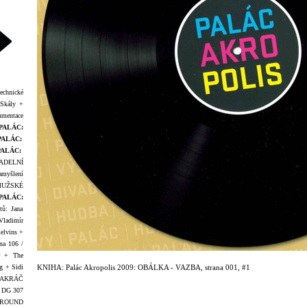
technické
 Skály +
umentace
PALÁC:
PALÁC:
PALÁC:
ADELNÍ
amyšlení
MUŽSKÉ
PALÁC:
tů: Jana
Vladimír
elvins +
a 106 /
ar + The
g + Sidi
KNIHA: Palác Akropolis 2009: OBÁLKA - VAZBA, strana 001, #1
AKRÁČ
+ DG 307
ROUND