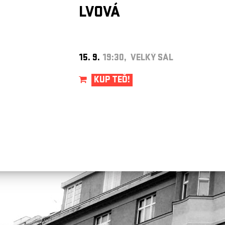
LVOVÁ
15. 9.
19:30, VELKÝ SÁL
KUP TEĎ!