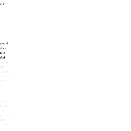
ky po
stejně
diště
auto
nění
ění ani
opě.
brašnu
 zvolit
00 osob
y.
gické
tem pro
být
 podlaze
láce.
 scéna