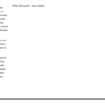
Palác Akropolis - starý plakát
sér
u a
ipovský.
ením -
zdy.
o konci
divadlo
 a za
uraci.
amu se
ůzných
ůčelí
kála.
statek
alác
dne