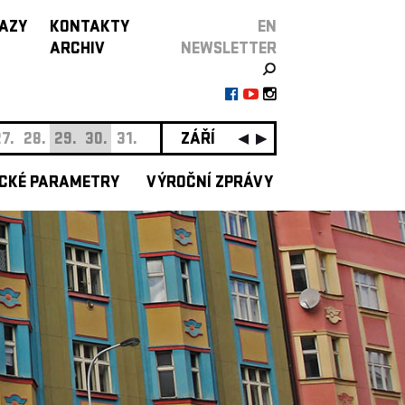
AZY
KONTAKTY
EN
ARCHIV
NEWSLETTER
7.
28.
29.
30.
31.
ZÁŘÍ
01.
02.
03.
04.
05.
0
CKÉ PARAMETRY
VÝROČNÍ ZPRÁVY