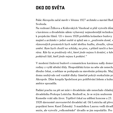
OKO DO SVĚTA
Palác Akropolis začal stavět v březnu 1927 architekt a stavitel Rud
Svoboda.
Na rozhraní Žižkova a Královských Vinohrad si přál vytvořit dů
s kavárnou a divadelním sálem vybavený nejmodernější techniko
k projekcím filmů. Už v únoru 1928 proběhla kolaudace budovy 
majitel a architekt v jedné osobě si splnil sen o
„podivném domě, v
různorodých prostorách bych našel skvělou hudbu, divadlo, výtva
umění. Kam bych chodil na schůzky, na pivo, s přáteli tančit a bav
rána. Kde by se prodávaly věci, které jinde nejsou k dostání, a kde
potkávali lidé, kteří jinde nejsou k potkání.“
V moderní činžovní budově s romantickou kavárnou našly domo
rodiny z vyšší střední třídy. Hospodářská krize na sebe ale nenech
dlouho čekat, a neblaze se podepsala na stavebním průmyslu. Maji
domu nezbývalo než vzniklé dluhy částečně pokrýt exekučním p
Akropole. Dům koupila Společnost pro pohřbívání žehem a kultu
ambice upozadila.
Padání prachu na pět set míst v divadelním sále nenechalo chlad
divadelníka Prokopa Leitricha. Rozhodl se, že se svým souborem
Komedie vrátí sálu život. Trpělivě čekal na udělení koncese a 23.
1928 slavnostně znovuotevřel divadelní sál. Od Leitricha sál přev
populární herec Karel Želenský. S manželkou Laurou vedli divadl
sezón, ale vytvořit „velkoměstské“ divadlo se jim nepodařilo. Pro