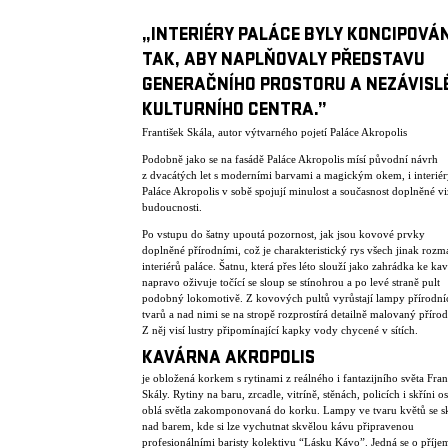
„INTERIÉRY PALÁCE BYLY KONCIPOVÁ
TAK, ABY NAPLŇOVALY PŘEDSTAVU
GENERAČNÍHO PROSTORU A NEZÁVISL
KULTURNÍHO CENTRA.”
František Skála, autor výtvarného pojetí Paláce Akropolis
Podobně jako se na fasádě Paláce Akropolis mísí původní návrh
z dvacátých let s moderními barvami a magickým okem, i interié
Paláce Akropolis v sobě spojují minulost a současnost doplněné v
budoucnosti.
Po vstupu do šatny upoutá pozornost, jak jsou kovové prvky
doplněné přírodními, což je charakteristický rys všech jinak rozm
interiérů paláce. Šatnu, která přes léto slouží jako zahrádka ke ka
napravo oživuje točící se sloup se stínohrou a po levé straně pult
podobný lokomotivě. Z kovových pultů vyrůstají lampy přírodní
tvarů a nad nimi se na stropě rozprostírá detailně malovaný přírod
Z něj visí lustry připomínající kapky vody chycené v sítích.
KAVÁRNA AKROPOLIS
je obložená korkem s rytinami z reálného i fantazijního světa Fran
Skály. Rytiny na baru, zrcadle, vitríně, stěnách, policích i skříni os
oblá světla zakomponovaná do korku. Lampy ve tvaru květů se sk
nad barem, kde si lze vychutnat skvělou kávu připravenou
profesionálními baristy kolektivu “Lásku Kávo”. Jedná se o příje