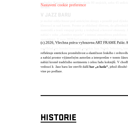
technika. Kapacita se pohybuje okolo 80 stojících, nebo 45 sedící
Nastavení cookie preference
diváků.
V JAZZ BARU
je možné oddychnout pod antickými sloupy a posedět pod dýmk
klenoucí se nad barem. Prostor je obložený dřevem, do přírodníc
materiálů a tvarů vstupují prvky z trolejbusů a kovové elementy. 
nabízí v rohu „chambre separée“ s intimní atmosférou podobnou
zpovědnici. V roce 2020 byl prostor osazen kvalitní zvukovou te
(c) 2026, Všechna práva vyhrazena ART FRAME Palác A
a intimním osvětlením malého pódia. V současné době slouží pros
například pro konání koncertů projektu Jazz Nejtek Selection, kte
reflektuje estetickou proměnlivost a elastičnost českého i světové
a nabízí prostor výjimečným autorům a interpretům v tomto žánru
nabízí kromě tradičního sortimentu i celou řadu koktejlů. V chod
vedoucí k Jazz baru lze otevřít další
bar „u hada“
, jehož dlouhé 
vine po podlaze.
HISTORIE