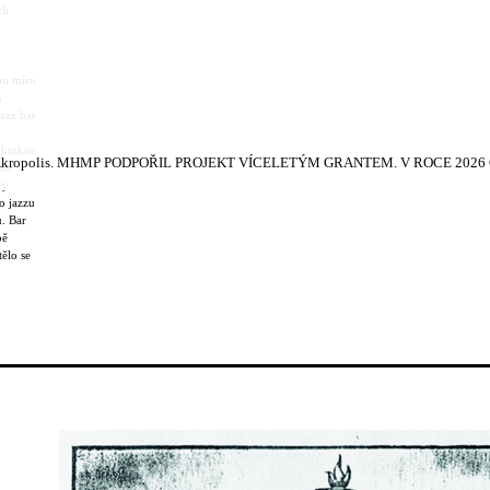
ch
ou míru
h
Jazz bar
chnikou
kropolis.
MHMP PODPOŘIL PROJEKT VÍCELETÝM GRANTEM. V ROCE 2026 Č
tor
rý
ho jazzu
. Bar
bě
tělo se