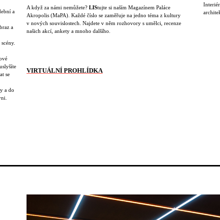
Interié
A když za námi nemůžete?
LIS
tujte si naším Magazínem Paláce
dební a
archite
Akropolis (MaPA). Každé číslo se zaměřuje na jedno téma z kultury
v nových souvislostech. Najdete v něm rozhovory s umělci, recenze
braz a
našich akcí, ankety a mnoho dalšího.
 scény.
ové
uslyšíte
VIRTUÁLNÍ PROHLÍDKA
at se
y a do
yni.