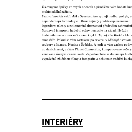
O
slovujeme špičky ve svých oborech a přinášíme vám bohaté hu
multimediální zážitky.
Festival nových médií AM
a
Spectaculare
spojují hudbu, pohyb, o
nejmodernější technologie.
Music Infinity
představuje neznámé i
legendární talenty z nekomerční alternativní především zahraniční
Na slavné interprety hudební scény nemusíte na západ. Hvězdy
hudebního nebe u nás září v rámci cyklu
Top of The World
v klub
atmosféře
.
Pokud se vám zasteskne po severu, v
Midnight session
soubory z Islandu, Norska a Švédska. A jestli se vám zachce podív
do dalších zemí, uvítáte
Planet Connection
, komponované večery
věnované různým částem světa. Zaposloucháte se do tamější hudb
vyprávění, zhlédnete filmy a fotografie a ochutnáte tradiční kuch
INTERIÉRY