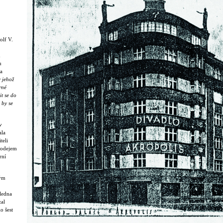
olf V.
m
u
a
 jehož
rné
it se do
 by se
v
ala
teli
rodejem
rní
ným
 ledna
zal
o šest