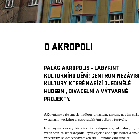
O AKROPOLI
PALÁC AKROPOLIS - LABYRINT
KULTURNÍHO DĚNÍ! CENTRUM NEZÁVIS
KULTURY
KTERÉ NABÍZÍ OJEDINĚLÉ
,
HUDEBNÍ, DIVADELNÍ A VÝTVARNÉ
PROJEKTY.
AK
tivujeme vaše smysly hudbou, divadlem, tancem, novým cirk
výstavami, workshopy, cestovatelskými večery i festivaly.
R
ealizujeme výstavy, které tematicky doprovázejí aktuální progr
všech scén Paláce Akropolis. Vystavujeme začínající tvůrce a amat
výtvarníky, studenty výtvarných škol i renomované umělce.