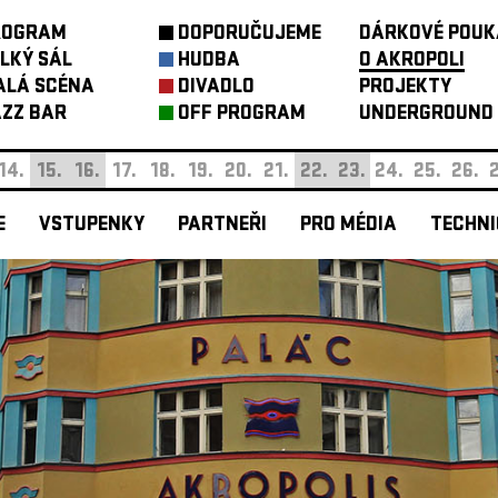
ROGRAM
DOPORUČUJEME
DÁRKOVÉ POUK
LKÝ SÁL
HUDBA
O AKROPOLI
ALÁ SCÉNA
DIVADLO
PROJEKTY
ZZ BAR
OFF PROGRAM
UNDERGROUND
14.
15.
16.
17.
18.
19.
20.
21.
22.
23.
24.
25.
26.
2
E
VSTUPENKY
PARTNEŘI
PRO MÉDIA
TECHNI