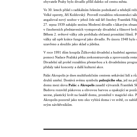
obyvatele Prahy bylo divadlo příliš daleko od centra města.
Ve 30. letech přišel s radikálním řešením podnikatel a tehdejší reži
Velké operety, Jiří Koldovský. Provedl rozsáhlou rekonstrukci sál
angažoval nový soubor v jehož čele stál šéf činohry František Fil
27. srpna 1939 zahájilo sezónu Moderní divadlo s lákavým obsaz
v činoherních představeních vystupovaly divadelní a filmové hvě
Během 2. světové války zde probíhala občasná promítání filmů. P
války sál opět krátce fungoval jako divadlo. Po únoru 1948 bylo 
uzavřeno a sloužilo jako sklad a jídelna.
V roce 1991 dům koupila Žižkovská divadelní a hudební agentura
pomoci Nadace Pražská pětka zrekonstruovala a zprovoznila resta
Divadelní sál prošel rozsáhlou přestavbou a k divadelnímu progr
přidaly také koncerty a další kulturní akce.
Palác Akropolis je dnes multifunkčním centrem setkávání lidí a r
druhů umění. Dostává svému symbolu
pulzujícího oka
, jež na pr
domu mezi slova
Palác
a
Akropolis
zasadil výtvarník František S
Budovu rozsvítil pískovou a olivovou barvou a opakující se pozů
secese, plastický květ na fasádě domu, proměnil v magické oko. P
Akropolis pozorně jako toto oko vybírá doma i ve světě, co nabí
svým návštěvníkům.