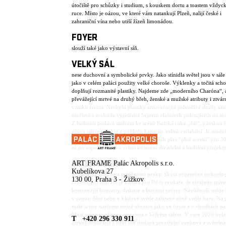
útočiště pro schůzky i studium, s kouskem dortu a toastem vždyc
ruce. Místo je oázou, ve které vám natankují Plzeň, nalijí české i
zahraniční vína nebo utiší žízeň limonádou.
FOYER
slouží také jako výstavní síň.
VELKÝ SÁL
nese duchovní a symbolické prvky. Jako stínidla světel jsou v sále 
jako v celém paláci použity velké choroše. Výklenky a točitá scho
doplňují rozmanité plastiky. Najdeme zde „moderního Charóna“, 
převážející mrtvé na druhý břeh, ženské a mužské atributy i ztvár
vzniku života. Nechybí plastiky znázorňující jednotlivé druhy um
umělecká svoboda vyjádřená hejnem vlaštovek poletujících na str
Z balkonu podává směrem ke scéně Božská ruka „dar“, pánskou 
plnou talentů. Sál je z pohledu kapacity velmi variabilní. Je možné
varianty od “plného stání” pro 700 osob přes “plné sezení” pro 3
až po uspořádání pro velmi komorní divadelní a hudební projekt
MALÁ SCÉNA
ART FRAME Palác Akropolis s.r.o.
Kubelíkova 27
je zdobena zlatými a měděnými prvky. Skýtá výjimečné technolo
130 00, Praha 3 - Žižkov
zázemí, její součástí je kabina pro DJ či zvukaře. Je ideálním mís
komornější koncerty, diskuze a literární večery. Návštěvník může 
v centru dění nebo v klidové světle zařízené zóně vedle baru. Na
malé scény najdeme stejné obrazce jako ve foyer a v chodbách pa
Malá scéna je přímo propojena s Velkým sálem. V roce 2020 byla
T +420 296 330 911
zrekonstruovaná a byla zde dodaná prvotřídní zvuková a světelná