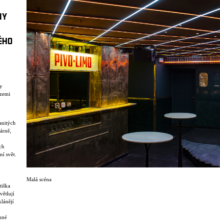
NY
ÉHO
ry
izemi
anitých
várně,
ch
ní svět.
Malá scéna
tiška
větlují
lánějí
mné