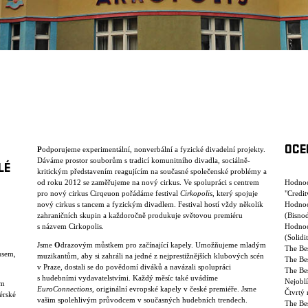
OCE
P
odporujeme experimentální, nonverbální a fyzické divadelní projekty.
Dáváme prostor souborům s tradicí komunitního divadla, sociálně-
LÉ
kritickým představením reagujícím na současné společenské problémy a
od roku 2012 se zaměřujeme na nový cirkus. Ve spolupráci s centrem
Hodnoc
pro nový cirkus Cirqeuon pořádáme festival
Cirkopolis
, který spojuje
"Credi
nový cirkus s tancem a fyzickým divadlem. Festival hostí vždy několik
Hodnoc
zahraničních skupin a každoročně produkuje světovou premiéru
(Bisno
s názvem Cirkopolis.
Hodnoc
(Solidi
Jsme
O
drazovým můstkem pro začínající kapely. Umožňujeme mladým
The Bes
usem,
muzikantům, aby si zahráli na jedné z nejprestižnějších klubových scén
The Bes
v Praze, dostali se do povědomí diváků a navázali spolupráci
The Be
s hudebními vydavatelstvími. Každý měsíc také uvádíme
Nejoblí
am
EuroConnections
, originální evropské kapely v české premiéře. Jsme
Čtvrtý 
érské
vašim spolehlivým průvodcem v současných hudebních trendech.
The Be