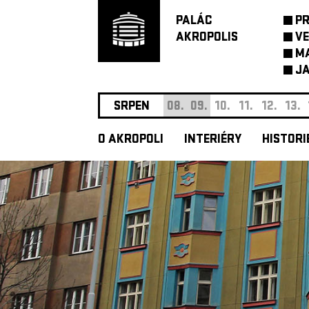
PALÁC
P
AKROPOLIS
VE
M
JA
SRPEN
08.
09.
10.
11.
12.
13.
O AKROPOLI
INTERIÉRY
HISTORI