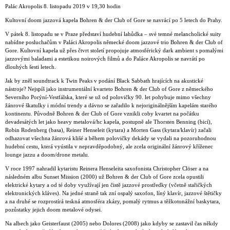
ARCHIV
Palác Akropolis 8. listopadu 2019 v 19,30 hodin
Kultovní doom jazzová kapela Bohren & der Club of Gore se navrácí po 5 letech do Prahy.
NEWSLETT
V pátek 8. listopadu se v Praze představí hudební lahůdka – své temné melancholické suity
nabídne posluchačům v Paláci Akropolis německé doom jazzové trio Bohren & der Club of
Gore. Kultovní kapela už přes čtvrt století propojuje atmosférický dark ambient s pomalými
jazzovými baladami a estetikou noirových filmů a do Paláce Akropolis se navrátí po
dlouhých šesti letech.
Jak by zněl soundtrack k Twin Peaks v podání Black Sabbath hrajících na akustické
nástroje? Nejspíš jako instrumentální kvarteto Bohren & der Club of Gore z německého
Severního Porýní-Vestfálska, které se už od polovičky 90. let pohybuje mimo všechny
žánrové škatulky i módní trendy a dávno se zařadilo k nejoriginálnějším kapelám starého
kontinentu. Původně Bohren & der Club of Gore vznikli coby kvartet na počátku
devadesátých let jako heavy metalová/hc kapela, postupně ale Thorsten Benning (bicí),
Robin Rodenberg (basa), Reiner Henseleit (kytara) a Morten Gass (kytara/klavír) začali
odhazovat všechna žánrová klišé a během polovičky dekády se vydali na pozoruhodnou
hudební cestu, která vyústila v nepravděpodobný, ale zcela originální žánrový kříženec
lounge jazzu a doom/drone metalu.
V roce 1997 nahradil kytaristu Reinera Henseleita saxofonista Christopher Clöser a na
následném albu Sunset Mission (2000) už Bohren & der Club of Gore zcela opustili
elektrické kytary a od té doby využívají jen čistě jazzové prostředky (včetně stařičkých
elektronických kláves). Na jedné straně tak zní ospalý saxofon, líný klavír, jazzové štětičky
a na druhé se rozprostírá teskná atmosféra zkázy, pomalý rytmus a těžkotonážní baskytara,
pozůstatky jejich doom metalové odysei.
Na albech jako Geisterfaust (2005) nebo Dolores (2008) jako kdyby se zastavil čas někdy