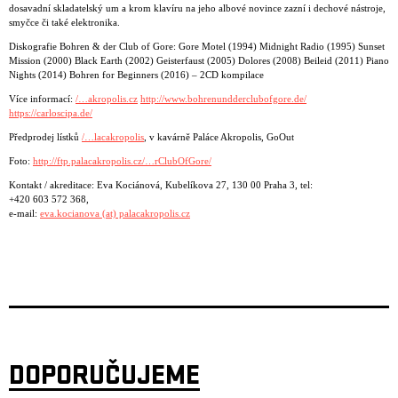
dosavadní skladatelský um a krom klavíru na jeho albové novince zazní i dechové nástroje,
smyčce či také elektronika.
Diskografie Bohren & der Club of Gore: Gore Motel (1994) Midnight Radio (1995) Sunset
Mission (2000) Black Earth (2002) Geisterfaust (2005) Dolores (2008) Beileid (2011) Piano
Nights (2014) Bohren for Beginners ‎(2016) – 2CD kompilace
Více informací:
/…akropolis.cz
http://www.bohrenundderclubofgore.de/
https://carloscipa.de/
Předprodej lístků
/…lacakropolis
, v kavárně Paláce Akropolis, GoOut
Foto:
http://ftp.palacakropolis.cz/…rClubOfGore/
Kontakt / akreditace: Eva Kociánová, Kubelíkova 27, 130 00 Praha 3, tel:
+420 603 572 368,
e-mail:
eva.kocianova (at) palacakropolis.cz
DOPORUČUJEME