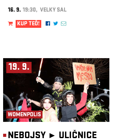
16. 9.
19:30, VELKÝ SÁL
KUP TEĎ!
19. 9.
WOMENPOLIS
NEBOJSY ►
ULIČNICE