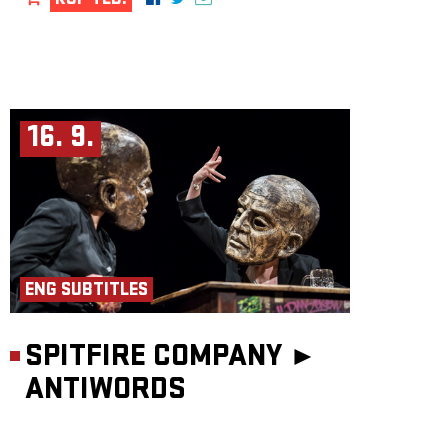
KUP TEĎ!
16. 9.
ENG SUBTITLES
SPITFIRE COMPANY ►
ANTIWORDS