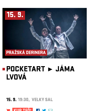
15. 9.
PRAŽSKÁ DERINERA
POCKETART ►
JÁMA
LVOVÁ
15. 9.
19:30, VELKÝ SÁL