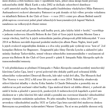
mezi druhou a třetí hodinou ráno v opuštěném baru, jehož okna skrápí husté provazy
nekonečného deště. Black Earth z roku 2002 se dočkalo celosvětové distribuce
v péči americké značky Ipecac Recordings patřící hudebnímu všudybylovi Mike Pattonovi.
Ambasadorovi rockové alternativy Pattonovi se pak dostalo cti být vůbec prvním vokalistou
ve skladbách Bohren & der Club of Gore – v roce 2011 s nimi pro album Beileid natočil
překvapivou coververzi jedné písně německých heavymetalových legend Warlock
nataženou na velkorysých třináct minut.
„Posluchači musí mít při poslechu naší hudby pocit, jako kdyby leželi v hrobě,“ vysvětluje
v jednom rozhovoru filosofii Bohren & der Club of Gore jejich kytarista Morten Gass a
varuje všechny, kteří by k jejich nokturálním jamům přistupovali příliš lehkomyslně. V roce
2014 se Bohren navrátili doposud poslední studiovým albem Piano Nights, které patří
k jejich zvukově nejpestřejším deskám a o dva roky později pak vydávájí svou ´best of´ 2cd
kompilaci Bohren for Beginners . Enigmatičtí jako filmy Davida Lynche a zádumčiví jako
snímky Andreje Tarkovského, temné vibrace německého instrumentálního v současnosti už
pouze tria Bohren & der Club of Gore ponoří v pátek 8. listopadu Palác Akropolis opět do
transcendentální temnoty.
V roli předskokana se představí 8.listopadu v Paláci Akropolis osmadvacetiletý mnichovský
klavírista Carlos Cipa, který v první polovině této dekády patřil pod ochranná křídla
německého vydavatelství Denovali Records, kde také vydal dvě alba, The Monarch And
The Viceroy v roce 2012 a All your life you walk v roce 2014. Nahrávky obsahovaly
sólové klavírní skladby v duchu Erika Satieho či Claude Debussyho a pomohly mu se
etablovat na poli současné vážné hudby. Cipa studoval klavír od útlého dětství, v pubertě ale
utekl k bicím a působil v jazzových, punkových či indierockových kapelách a právě tato
zkušenost se v jeho klavírní hře také odráží a pomáhá mu rozvinout klasické vážnohudební
postupy vlastním unikátním způsobem. Po jeho minialbu Sculptures z roku 2017 pro
severskou vážnohudební značku 1631 se Carlos Cipa letos navrátil třetí studiovou deskou
Retronyms na prestižním vydavatelství Warner Classics. Na ní se mu podařilo shrnout svůj