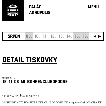
PALÁC
MENU
AKROPOLIS
PROGRA
VELKÝ S
MALÁ S
JAZZ BA
SRPEN
09.
10.
11.
12.
13.
14.
15.
16.
17.
18.
DOPORU
HUDBA
DIVADLO
DETAIL TISKOVKY
OFF PR
DÁRKOVÉ 
08/10/2019
O AKROPOL
19_11_08_MI_BOHRENCLUBOFGORE
PROJEKTY
UNDERGRO
TISKOVÁ ZPRÁVA, 8. 10. 2019
KONTAKTY
MUSIC INFINITY: BOHREN & DER CLUB OF GORE /DE + support: CARLOS CIPA /DE