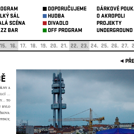
ROGRAM
DOPORUČUJEME
DÁRKOVÉ POUK
LKÝ SÁL
HUDBA
O AKROPOLI
ALÁ SCÉNA
DIVADLO
PROJEKTY
ZZ BAR
OFF PROGRAM
UNDERGROUND
15.
16.
17.
18.
19.
20.
21.
22.
23.
24.
25.
26.
27.
2
PŘ
BĚ
ÍLNY A
ELCÍ …
NY… TO
U BYLO
ŽKOVA:
PINGY,