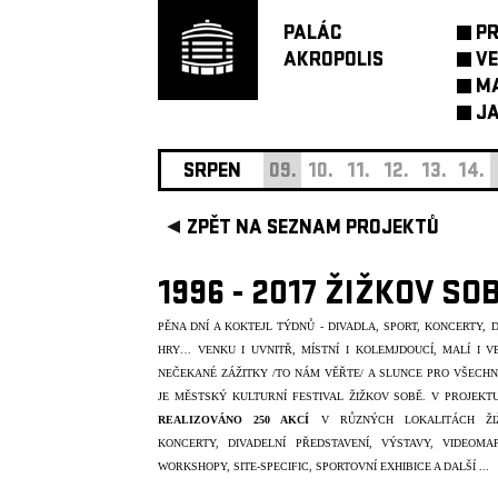
PALÁC
P
AKROPOLIS
VE
M
JA
SRPEN
09.
10.
11.
12.
13.
14.
ZPĚT NA SEZNAM PROJEKTŮ
1996 - 2017 ŽIŽKOV SO
PĚNA DNÍ A KOKTEJL TÝDNŮ - DIVADLA, SPORT, KONCERTY, D
HRY… VENKU I UVNITŘ, MÍSTNÍ I KOLEMJDOUCÍ, MALÍ I V
NEČEKANÉ ZÁŽITKY /TO NÁM VĚŘTE/ A SLUNCE PRO VŠECH
JE MĚSTSKÝ KULTURNÍ FESTIVAL ŽIŽKOV SOBĚ. V PROJEKT
REALIZOVÁNO 250 AKCÍ
V R
Ů
ZNÝCH LOKALITÁCH ŽI
KONCERTY, DIVADELNÍ PŘEDSTAVENÍ, VÝSTAVY, VIDEOMAP
WORKSHOPY, SITE-SPECIFIC, SPORTOVNÍ EXHIBICE A DALŠÍ ...