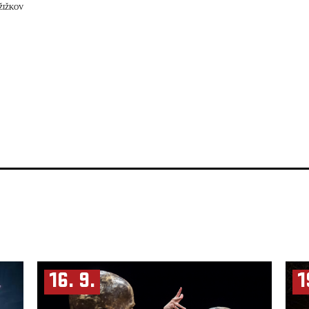
ŽIŽKOV
16. 9.
1