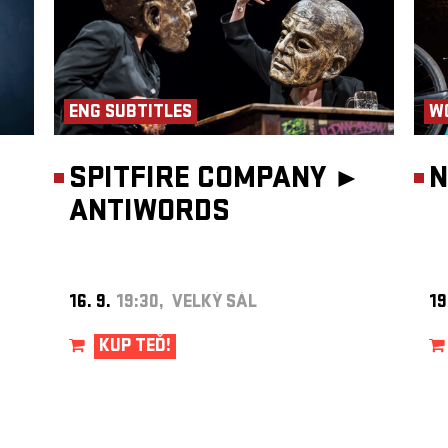
ENG SUBTITLES
W
SPITFIRE COMPANY ►
N
ANTIWORDS
16. 9.
19:30, VELKÝ SÁL
19
KUP TEĎ!