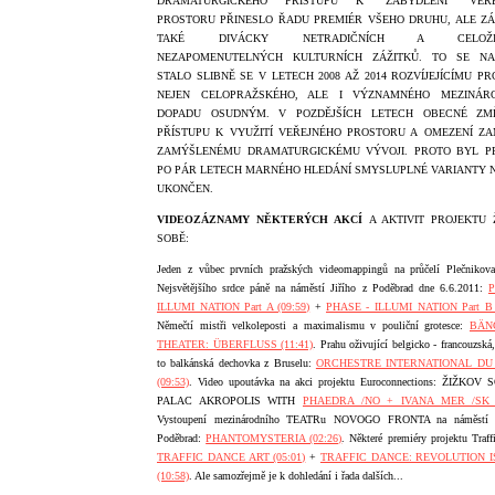
DRAMATURGICKÉHO PŘÍSTUPU K "ZABYDLENÍ" VEŘE
PROSTORU PŘINESLO ŘADU PREMIÉR VŠEHO DRUHU, ALE Z
TAKÉ DIVÁCKY NETRADIČNÍCH A CELOŽIV
NEZAPOMENUTELNÝCH
KULTURNÍCH
ZÁŽITK
Ů. TO SE NA
STALO SLIBNĚ SE V LETECH 2008 AŽ 2014 ROZVÍJEJÍCÍMU PR
NEJEN CELOPRAŽSKÉHO, ALE I VÝZNAMNÉHO MEZINÁR
DOPADU OSUDNÝM. V POZDĚJŠÍCH LETECH OBECNÉ ZM
PŘÍSTUPU K VYUŽITÍ VEŘEJNÉHO PROSTORU A
OMEZENÍ
ZA
ZAMÝŠLENÉMU DRAMATURGICKÉMU VÝVOJI. PROTO BYL P
PO PÁR LETECH MARNÉHO HLEDÁNÍ
SMYSLUPLNÉ VARIANTY 
UKONČEN.
VIDEOZÁZNAMY NĚKTERÝCH AKCÍ
A AKTIVIT PROJEKTU 
SOBĚ:
Jeden z vůbec prvních pražských videomappingů na průčelí Plečnikova
Nejsvětějšího srdce páně na náměstí Jiřího z Poděbrad dne
6.6.2011
:
P
ILLUMI_NATION Part A (09:59)
+
PHASE - ILLUMI_NATION Part B 
Němečtí mistři velkoleposti a maximalismu v pouliční grotesce:
BÄN
THEATER: ÜBERFLUSS (11:41)
. Prahu oživující belgicko - francouzská,
to balkánská dechovka z Bruselu:
ORCHESTRE INTERNATIONAL DU
(09:53)
. Video upoutávka na akci projektu Euroconnections: ŽIŽKOV
PALAC AKROPOLIS WITH
PHAEDRA /NO + IVANA MER /SK (
Vystoupení mezinárodního TEATRu NOVOGO FRONTA na náměstí J
Poděbrad:
PHANTOMYSTERIA (02:26)
. Některé premiéry projektu Traff
TRAFFIC DANCE ART (05:01)
+
TRAFFIC DANCE: REVOLUTION I
(10:58)
. Ale samozřejmě je k dohledání i řada dalších...