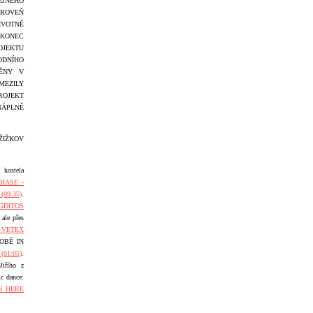
JNÉHO
ÁROVEŇ
OTNĚ
KONEC
OJEKTU
ODNÍHO
ĚNY V
MEZILY
ROJEKT
NÁPLNĚ
ŽIŽKOV
 kostela
HASE -
(09:35)
.
GDITOS
 ale přes
 VETEX
 SOBĚ IN
01:05)
.
iřího z
ic dance:
S HERE