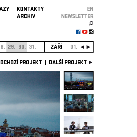
AZY
KONTAKTY
EN
ARCHIV
NEWSLETTER
8.
29.
30.
31.
ZÁŘÍ
01.
02.
03.
04.
05.
06.
0
EDCHOZÍ PROJEKT
DALŠÍ PROJEKT