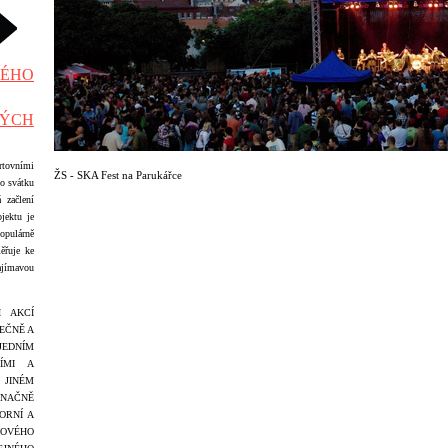
ÉHO
ÝCH
ortovními
ŽS - SKA Fest na Parukářce
ho svátku
 začlení
jektu je
opulárně
ěřuje ke
jímavou
H AKCÍ
EČNĚ A
JEDNÍM
ÍMI A
 JINÉM
ZNAČNĚ
ORNÍ A
NOVÉHO