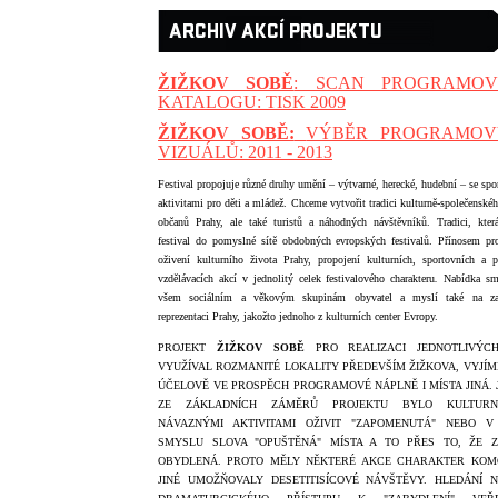
ARCHIV AKCÍ PROJEKTU
ŽIŽKOV SOBĚ
: SCAN PROGRAMOV
KATALOGU: TISK 2009
ŽIŽKOV SOBĚ:
VÝBĚR PROGRAMOV
VIZUÁL
Ů: 2011 - 2013
Festival propojuje různé druhy umění – výtvarné, herecké, hudební – se sp
aktivitami pro děti a mládež. Chceme vytvořit tradici kulturně-společenské
občanů Prahy, ale také turistů a náhodných návštěvníků. Tradici, která
festival do pomyslné sítě obdobných evropských festivalů. Přínosem pro
oživení kulturního života Prahy, propojení kulturních, sportovních a p
vzdělávacích akcí v jednolitý celek festivalového charakteru
.
Nabídka sm
všem sociálním a věkovým skupinám obyvatel a myslí také na za
reprezentaci Prahy, jakožto jednoho z kulturních center Evropy.
PROJEKT
ŽIŽKOV SOBĚ
PRO REALIZACI JEDNOTLIVÝC
VYUŽÍVAL ROZMANITÉ LOKALITY PŘEDEVŠÍM ŽIŽKOVA, VYJÍM
ÚČELOVĚ VE PROSPĚCH PROGRAMOVÉ NÁPLNĚ I MÍSTA JINÁ. 
ZE ZÁKLADNÍCH ZÁMĚRŮ PROJEKTU BYLO KULTURN
NÁVAZNÝMI AKTIVITAMI OŽIVIT "ZAPOMENUTÁ" NEBO V
SMYSLU SLOVA "OPUŠTĚNÁ" MÍSTA A TO PŘES TO, ŽE 
OBYDLENÁ. PROTO MĚLY NĚKTERÉ AKCE CHARAKTER KOM
JINÉ UMOŽŇOVALY DESETITISÍCOVÉ NÁVŠTĚVY. HLEDÁNÍ 