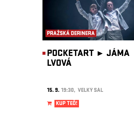
PRAŽSKÁ DERINERA
POCKETART ►
JÁMA
LVOVÁ
15. 9.
19:30, VELKÝ SÁL
KUP TEĎ!