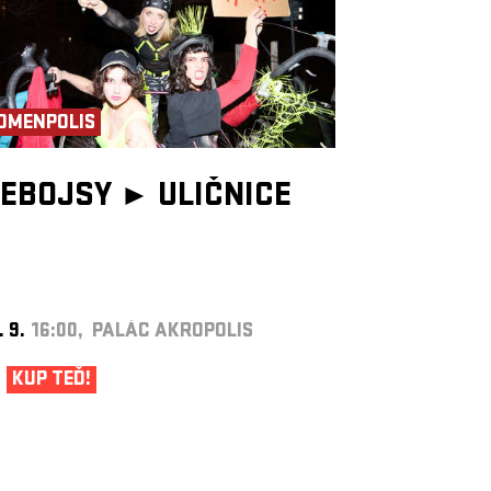
OMENPOLIS
EBOJSY ►
ULIČNICE
. 9.
16:00, PALÁC AKROPOLIS
KUP TEĎ!