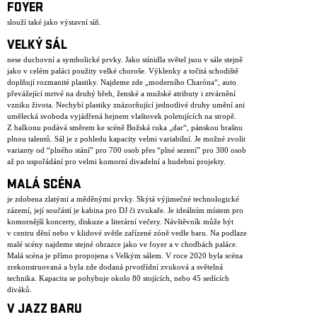
FOYER
slouží také jako výstavní síň.
VELKÝ SÁL
nese duchovní a symbolické prvky. Jako stínidla světel jsou v sále stejně
jako v celém paláci použity velké choroše. Výklenky a točitá schodiště
doplňují rozmanité plastiky. Najdeme zde „moderního Charóna“, auto
převážející mrtvé na druhý břeh, ženské a mužské atributy i ztvárnění
vzniku života. Nechybí plastiky znázorňující jednotlivé druhy umění ani
umělecká svoboda vyjádřená hejnem vlaštovek poletujících na stropě.
Z balkonu podává směrem ke scéně Božská ruka „dar“, pánskou brašnu
plnou talentů. Sál je z pohledu kapacity velmi variabilní. Je možné zvolit
varianty od “plného stání” pro 700 osob přes “plné sezení” pro 300 osob
až po uspořádání pro velmi komorní divadelní a hudební projekty.
MALÁ SCÉNA
je zdobena zlatými a měděnými prvky. Skýtá výjimečné technologické
zázemí, její součástí je kabina pro DJ či zvukaře. Je ideálním místem pro
komornější koncerty, diskuze a literární večery. Návštěvník může být
v centru dění nebo v klidové světle zařízené zóně vedle baru. Na podlaze
malé scény najdeme stejné obrazce jako ve foyer a v chodbách paláce.
Malá scéna je přímo propojena s Velkým sálem. V roce 2020 byla scéna
zrekonstruovaná a byla zde dodaná prvotřídní zvuková a světelná
technika. Kapacita se pohybuje okolo 80 stojících, nebo 45 sedících
diváků.
V JAZZ BARU