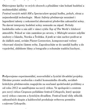
O
slovujeme špičky ve svých oborech a přinášíme vám bohaté hudební a
multimediální zážitky.
Festival nových médií AM
a
Spectaculare
spojují hudbu, pohyb, obraz a
nejmodernější technologie.
Music Infinity
představuje neznámé i
legendární talenty z nekomerční alternativní především zahraniční scény.
Na slavné interprety hudební scény nemusíte na západ. Hvězdy
hudebního nebe u nás září v rámci cyklu
Top of The World
v klubové
atmosféře
.
Pokud se vám zasteskne po severu, v
Midnight session
uslyšíte
soubory z Islandu, Norska a Švédska. A jestli se vám zachce podívat se
do dalších zemí, uvítáte
Planet Connection
, komponované večery
věnované různým částem světa. Zaposloucháte se do tamější hudby a do
vyprávění, zhlédnete filmy a fotografie a ochutnáte tradiční kuchyni.
P
odporujeme experimentální, nonverbální a fyzické divadelní projekty.
Dáváme prostor souborům s tradicí komunitního divadla, sociálně-
kritickým představením reagujícím na současné společenské problémy a
od roku 2012 se zaměřujeme na nový cirkus. Ve spolupráci s centrem
pro nový cirkus Cirqeuon pořádáme festival
Cirkopolis
, který spojuje
nový cirkus s tancem a fyzickým divadlem. Festival hostí vždy několik
zahraničních skupin a každoročně produkuje světovou premiéru
s názvem Cirkopolis.