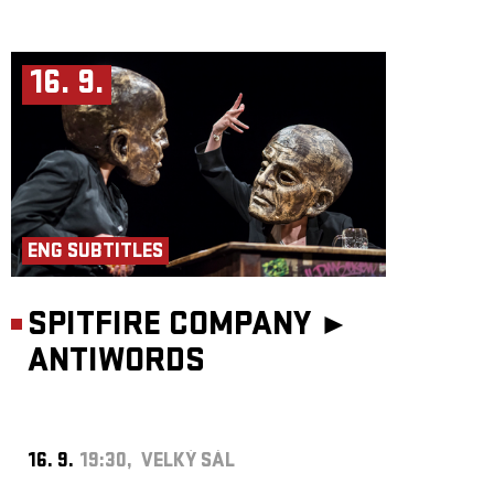
16. 9.
ENG SUBTITLES
SPITFIRE COMPANY ►
ANTIWORDS
16. 9.
19:30, VELKÝ SÁL