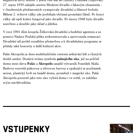
angažoval nový soubor v jehož čele stál šéf činohry František Filipovský.
27. srpna 1939 zahájilo sezónu Moderní divadlo s lákavým obsazením -
v činoherních představeních vystupovaly divadelní a filmové hvězdy.
Během 2. světové války zde probíhala občasná promítání filmů. Po konci
války sál opět krátce fungoval jako divadlo. Po únoru 1948 bylo divadlo
uzavřeno a sloužilo jako sklad a jídelna.
V roce 1991 dům koupila Žižkovská divadelní a hudební agentura a za
pomoci Nadace Pražská pětka zrekonstruovala a zprovoznila restauraci.
Divadelní sál prošel rozsáhlou přestavbou a k divadelnímu programu se
přidaly také koncerty a další kulturní akce.
Palác Akropolis je dnes multifunkčním centrem setkávání lidí a různých
druhů umění. Dostává svému symbolu
pulzujícího oka
, jež na průčelí
domu mezi slova
Palác
a
Akropolis
zasadil výtvarník František Skála.
Budovu rozsvítil pískovou a olivovou barvou a opakující se pozůstatek
secese, plastický květ na fasádě domu, proměnil v magické oko. Palác
Akropolis pozorně jako toto oko vybírá doma i ve světě, co nabídne
svým návštěvníkům.
VSTUPENKY