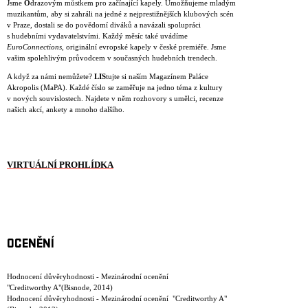
Jsme
O
drazovým můstkem pro začínající kapely. Umožňujeme mladým
muzikantům, aby si zahráli na jedné z nejprestižnějších klubových scén
v Praze, dostali se do povědomí diváků a navázali spolupráci
s hudebními vydavatelstvími. Každý měsíc také uvádíme
EuroConnections
, originální evropské kapely v české premiéře. Jsme
vašim spolehlivým průvodcem v současných hudebních trendech.
A když za námi nemůžete?
LIS
tujte si naším Magazínem Paláce
Akropolis (MaPA). Každé číslo se zaměřuje na jedno téma z kultury
v nových souvislostech. Najdete v něm rozhovory s umělci, recenze
našich akcí, ankety a mnoho dalšího.
VIRTUÁLNÍ PROHLÍDKA
OCENĚNÍ
Hodnocení důvěryhodnosti - Mezinárodní ocenění
"Creditworthy A"(Bisnode, 2014)
Hodnocení důvěryhodnosti - Mezinárodní ocenění "Creditworthy A"