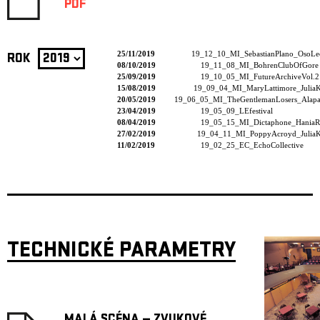
PDF
25/11/2019
19_12_10_MI_SebastianPlano_OsoLe
ROK
08/10/2019
19_11_08_MI_BohrenClubOfGore
25/09/2019
19_10_05_MI_FutureArchiveVol.2
15/08/2019
19_09_04_MI_MaryLattimore_JuliaK
20/05/2019
19_06_05_MI_TheGentlemanLosers_Alapas
23/04/2019
19_05_09_LEfestival
08/04/2019
19_05_15_MI_Dictaphone_HaniaR
27/02/2019
19_04_11_MI_PoppyAcroyd_JuliaK
11/02/2019
19_02_25_EC_EchoCollective
TECHNICKÉ PARAMETRY