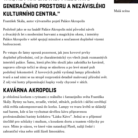
GENERAČNÍHO PROSTORU A NEZÁVISLÉHO
Malá scéna
KULTURNÍHO CENTRA.”
František Skála, autor výtvarného pojetí Paláce Akropolis
Podobně jako se na fasádě Paláce Akropolis mísí původní návrh
z dvacátých let s moderními barvami a magickým okem, i interiéry
Paláce Akropolis v sobě spojují minulost a současnost doplněné vizemi
budoucnosti.
Po vstupu do šatny upoutá pozornost, jak jsou kovové prvky
doplněné přírodními, což je charakteristický rys všech jinak rozmanitých
interiérů paláce. Šatnu, která přes léto slouží jako zahrádka ke kavárně,
napravo oživuje točící se sloup se stínohrou a po levé straně pult
podobný lokomotivě. Z kovových pultů vyrůstají lampy přírodních
tvarů a nad nimi se na stropě rozprostírá detailně malovaný přírodní svět.
Z něj visí lustry připomínající kapky vody chycené v sítích.
KAVÁRNA AKROPOLIS
je obložená korkem s rytinami z reálného i fantazijního světa Františka
Skály. Rytiny na baru, zrcadle, vitríně, stěnách, policích i skříni osvětlují
oblá světla zakomponovaná do korku. Lampy ve tvaru květů se sklánějí
nad barem, kde si lze vychutnat skvělou kávu připravenou
profesionálními baristy kolektivu “Lásku Kávo”. Jedná se o příjemné
útočiště pro schůzky i studium, s kouskem dortu a toastem vždycky po
ruce. Místo je oázou, ve které vám natankují Plzeň, nalijí české i
zahraniční vína nebo utiší žízeň limonádou.