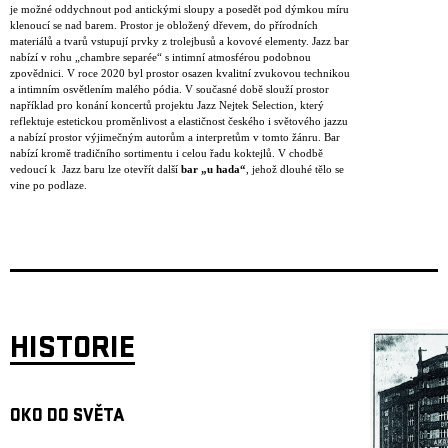
je možné oddychnout pod antickými sloupy a posedět pod dýmkou míru
klenoucí se nad barem. Prostor je obložený dřevem, do přírodních
materiálů a tvarů vstupují prvky z trolejbusů a kovové elementy. Jazz bar
nabízí v rohu „chambre separée“ s intimní atmosférou podobnou
zpovědnici. V roce 2020 byl prostor osazen kvalitní zvukovou technikou
a intimním osvětlením malého pódia. V současné době slouží prostor
například pro konání koncertů projektu Jazz Nejtek Selection, který
reflektuje estetickou proměnlivost a elastičnost českého i světového jazzu
a nabízí prostor výjimečným autorům a interpretům v tomto žánru. Bar
nabízí kromě tradičního sortimentu i celou řadu koktejlů. V chodbě
vedoucí k Jazz baru lze otevřít další
bar „u hada“
, jehož dlouhé tělo se
vine po podlaze.
HISTORIE
OKO DO SVĚTA