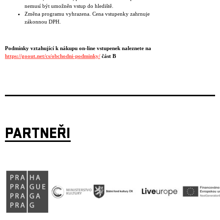
nemusí být umožněn vstup do hlediště.
Změna programu vyhrazena. Cena vstupenky zahrnuje
zákonnou DPH.
Podmínky vztahující k nákupu on-line vstupenek naleznete na
https://goout.net/cs/obchodni-podminky/
část B
PARTNEŘI