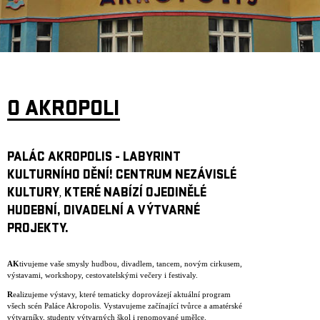
ARCHIV
NEWSLETT
O AKROPOLI
PALÁC AKROPOLIS - LABYRINT
KULTURNÍHO DĚNÍ! CENTRUM NEZÁVISLÉ
KULTURY
KTERÉ NABÍZÍ OJEDINĚLÉ
,
HUDEBNÍ, DIVADELNÍ A VÝTVARNÉ
PROJEKTY.
AK
tivujeme vaše smysly hudbou, divadlem, tancem, novým cirkusem,
výstavami, workshopy, cestovatelskými večery i festivaly.
R
ealizujeme výstavy, které tematicky doprovázejí aktuální program
všech scén Paláce Akropolis. Vystavujeme začínající tvůrce a amatérské
výtvarníky, studenty výtvarných škol i renomované umělce.