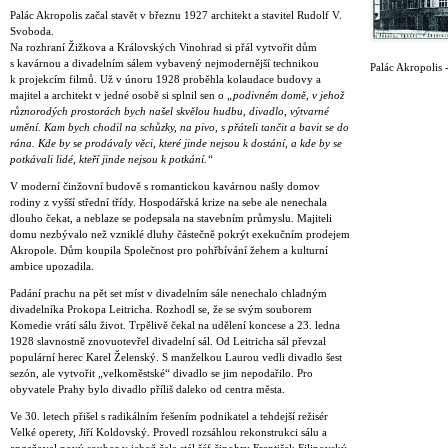
Palác Akropolis začal stavět v březnu 1927 architekt a stavitel Rudolf V.
Svoboda.
Na rozhraní Žižkova a Královských Vinohrad si přál vytvořit dům
s kavárnou a divadelním sálem vybavený nejmodernější technikou
Palác Akropolis -
k projekcím filmů. Už v únoru 1928 proběhla kolaudace budovy a
majitel a architekt v jedné osobě si splnil sen o
„podivném domě, v jehož
různorodých prostorách bych našel skvělou hudbu, divadlo, výtvarné
umění. Kam bych chodil na schůzky, na pivo, s přáteli tančit a bavit se do
rána. Kde by se prodávaly věci, které jinde nejsou k dostání, a kde by se
potkávali lidé, kteří jinde nejsou k potkání.“
V moderní činžovní budově s romantickou kavárnou našly domov
rodiny z vyšší střední třídy. Hospodářská krize na sebe ale nenechala
dlouho čekat, a neblaze se podepsala na stavebním průmyslu. Majiteli
domu nezbývalo než vzniklé dluhy částečně pokrýt exekučním prodejem
Akropole. Dům koupila Společnost pro pohřbívání žehem a kulturní
ambice upozadila.
Padání prachu na pět set míst v divadelním sále nenechalo chladným
divadelníka Prokopa Leitricha. Rozhodl se, že se svým souborem
Komedie vrátí sálu život. Trpělivě čekal na udělení koncese a 23. ledna
1928 slavnostně znovuotevřel divadelní sál. Od Leitricha sál převzal
populární herec Karel Želenský. S manželkou Laurou vedli divadlo šest
sezón, ale vytvořit „velkoměstské“ divadlo se jim nepodařilo. Pro
obyvatele Prahy bylo divadlo příliš daleko od centra města.
Ve 30. letech přišel s radikálním řešením podnikatel a tehdejší režisér
Velké operety, Jiří Koldovský. Provedl rozsáhlou rekonstrukci sálu a