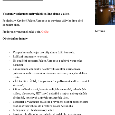
Vstupenky zakoupíte nejrychleji on-line přímo u akce.
Pokladna v Kavárně Paláce Akropolis je otevřena vždy hodinu před
konáním akce.
Kavárna
Předprodej vstupenek také v síti
GoOut
Obchodní podmínky
Vstupenku uschovejte pro případnou další kontrolu.
Padělání vstupenky je trestné.
Při opuštění prostoru Paláce Akropolis pozbývá vstupenka
platnosti.
Zakoupením vstupenky návštěvník souhlasí s případným
pořízením audiovizuálního záznamu své osoby a s jeho dalším
užitím.
ZÁKAZ KOUŘENÍ, fotografování a pořizování audiovizuálních
záznamů,
Zákaz vnášení zbraní, batohů, velkých zavazadel, skleněných
nádob, plechovek, PET lahví, deštníků a jiných nebezpečných
předmětů, toxických a jiných omamných látek.
Pořadatel si vyhrazuje právo na provedení osobní bezpečnostní
prohlídky při vstupu do prostoru Paláce Akropolis.
K dispozici je i bezbariérový vstup.
Prosíme, choďte včas, po začátku divadelního představení