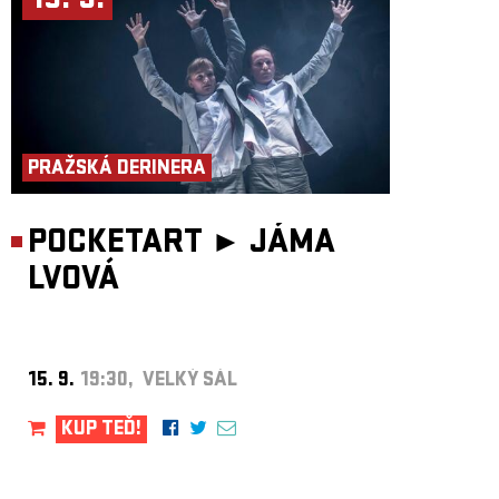
15. 9.
PRAŽSKÁ DERINERA
POCKETART ►
JÁMA
LVOVÁ
15. 9.
19:30, VELKÝ SÁL
KUP TEĎ!