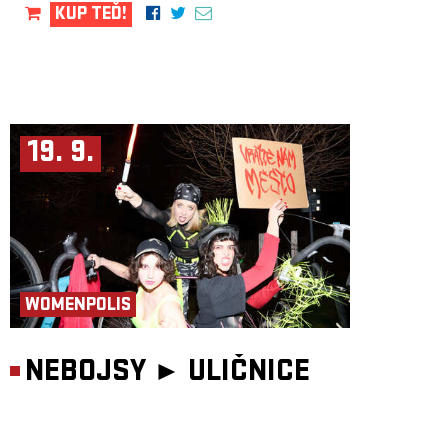
KUP TEĎ!
19. 9.
WOMENPOLIS
NEBOJSY ►
ULIČNICE