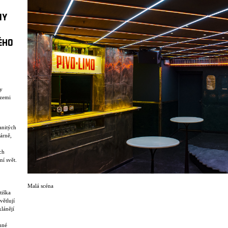
NY
ÉHO
ry
izemi
anitých
várně,
ch
ní svět.
Malá scéna
tiška
větlují
lánějí
mné