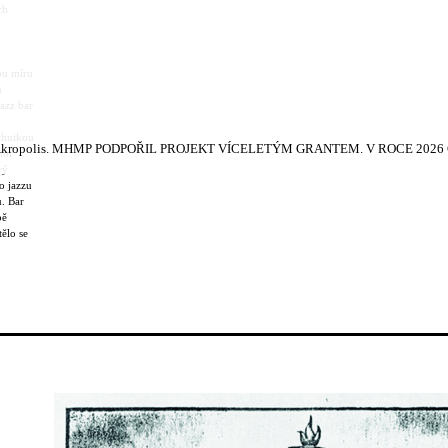
ch
ou míru
h
Jazz bar
chnikou
kropolis.
MHMP PODPOŘIL PROJEKT VÍCELETÝM GRANTEM. V ROCE 2026 Č
tor
rý
ho jazzu
. Bar
bě
tělo se