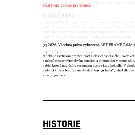
technika. Kapacita se pohybuje okolo 80 stojících, nebo 45 sedící
Nastavení cookie preference
diváků.
V JAZZ BARU
je možné oddychnout pod antickými sloupy a posedět pod dýmk
klenoucí se nad barem. Prostor je obložený dřevem, do přírodníc
materiálů a tvarů vstupují prvky z trolejbusů a kovové elementy. 
nabízí v rohu „chambre separée“ s intimní atmosférou podobnou
zpovědnici. V roce 2020 byl prostor osazen kvalitní zvukovou te
(c) 2026, Všechna práva vyhrazena ART FRAME Palác A
a intimním osvětlením malého pódia. V současné době slouží pros
například pro konání koncertů projektu Jazz Nejtek Selection, kte
reflektuje estetickou proměnlivost a elastičnost českého i světové
a nabízí prostor výjimečným autorům a interpretům v tomto žánru
nabízí kromě tradičního sortimentu i celou řadu koktejlů. V chod
vedoucí k Jazz baru lze otevřít další
bar „u hada“
, jehož dlouhé 
vine po podlaze.
HISTORIE