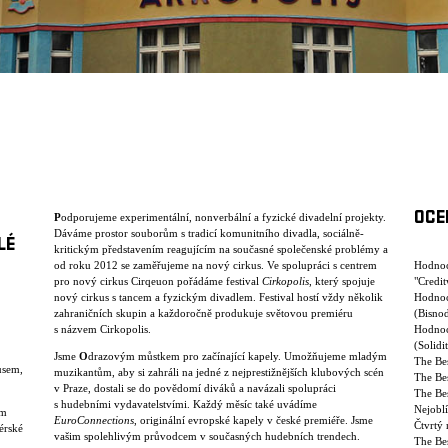
OCE
P
odporujeme experimentální, nonverbální a fyzické divadelní projekty.
Dáváme prostor souborům s tradicí komunitního divadla, sociálně-
LÉ
kritickým představením reagujícím na současné společenské problémy a
od roku 2012 se zaměřujeme na nový cirkus. Ve spolupráci s centrem
Hodnoc
pro nový cirkus Cirqeuon pořádáme festival
Cirkopolis
, který spojuje
"Credi
nový cirkus s tancem a fyzickým divadlem. Festival hostí vždy několik
Hodnoc
zahraničních skupin a každoročně produkuje světovou premiéru
(Bisno
s názvem Cirkopolis.
Hodnoc
(Solidi
Jsme
O
drazovým můstkem pro začínající kapely. Umožňujeme mladým
The Bes
usem,
muzikantům, aby si zahráli na jedné z nejprestižnějších klubových scén
The Bes
v Praze, dostali se do povědomí diváků a navázali spolupráci
The Be
s hudebními vydavatelstvími. Každý měsíc také uvádíme
Nejoblí
am
EuroConnections
, originální evropské kapely v české premiéře. Jsme
Čtvrtý 
érské
vašim spolehlivým průvodcem v současných hudebních trendech.
The Be