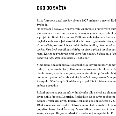
OKO DO SVĚTA
Palác Akropolis začal stavět v březnu 1927 architekt a stavitel Rud
Svoboda.
Na rozhraní Žižkova a Královských Vinohrad si přál vytvořit dů
s kavárnou a divadelním sálem vybavený nejmodernější techniko
k projekcím filmů. Už v únoru 1928 proběhla kolaudace budovy 
majitel a architekt v jedné osobě si splnil sen o
„podivném domě, v
různorodých prostorách bych našel skvělou hudbu, divadlo, výtva
umění. Kam bych chodil na schůzky, na pivo, s přáteli tančit a bav
rána. Kde by se prodávaly věci, které jinde nejsou k dostání, a kde
potkávali lidé, kteří jinde nejsou k potkání.“
V moderní činžovní budově s romantickou kavárnou našly domo
rodiny z vyšší střední třídy. Hospodářská krize na sebe ale nenech
dlouho čekat, a neblaze se podepsala na stavebním průmyslu. Maji
domu nezbývalo než vzniklé dluhy částečně pokrýt exekučním p
Akropole. Dům koupila Společnost pro pohřbívání žehem a kultu
ambice upozadila.
Padání prachu na pět set míst v divadelním sále nenechalo chlad
divadelníka Prokopa Leitricha. Rozhodl se, že se svým souborem
Komedie vrátí sálu život. Trpělivě čekal na udělení koncese a 23.
1928 slavnostně znovuotevřel divadelní sál. Od Leitricha sál přev
populární herec Karel Želenský. S manželkou Laurou vedli divadl
sezón, ale vytvořit „velkoměstské“ divadlo se jim nepodařilo. Pro