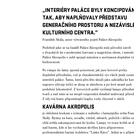
„INTERIÉRY PALÁCE BYLY KONCIPOVÁ
TAK, ABY NAPLŇOVALY PŘEDSTAVU
GENERAČNÍHO PROSTORU A NEZÁVISL
KULTURNÍHO CENTRA.”
František Skála, autor výtvarného pojetí Paláce Akropolis
Podobně jako se na fasádě Paláce Akropolis mísí původní návrh
z dvacátých let s moderními barvami a magickým okem, i interié
Paláce Akropolis v sobě spojují minulost a současnost doplněné v
budoucnosti.
Po vstupu do šatny upoutá pozornost, jak jsou kovové prvky
doplněné přírodními, což je charakteristický rys všech jinak rozm
interiérů paláce. Šatnu, která přes léto slouží jako zahrádka ke ka
napravo oživuje točící se sloup se stínohrou a po levé straně pult
podobný lokomotivě. Z kovových pultů vyrůstají lampy přírodní
tvarů a nad nimi se na stropě rozprostírá detailně malovaný přírod
Z něj visí lustry připomínající kapky vody chycené v sítích.
KAVÁRNA AKROPOLIS
je obložená korkem s rytinami z reálného i fantazijního světa Fran
Skály. Rytiny na baru, zrcadle, vitríně, stěnách, policích i skříni os
oblá světla zakomponovaná do korku. Lampy ve tvaru květů se sk
nad barem, kde si lze vychutnat skvělou kávu připravenou
profesionálními baristy kolektivu “Lásku Kávo”. Jedná se o příje