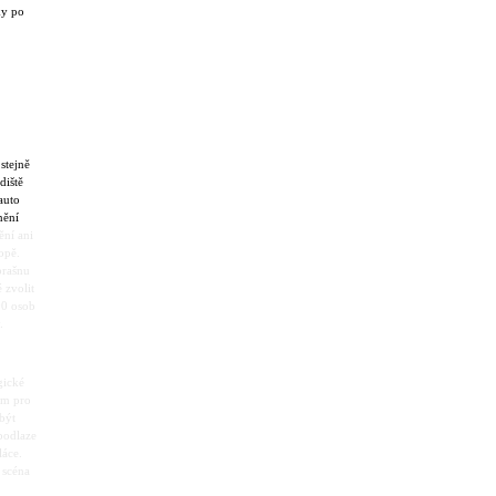
ky po
stejně
diště
auto
nění
ění ani
opě.
brašnu
 zvolit
00 osob
y.
gické
tem pro
být
 podlaze
láce.
 scéna