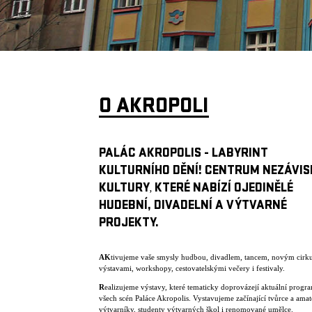
O AKROPOLI
PALÁC AKROPOLIS - LABYRINT
KULTURNÍHO DĚNÍ! CENTRUM NEZÁVIS
KULTURY
KTERÉ NABÍZÍ OJEDINĚLÉ
,
HUDEBNÍ, DIVADELNÍ A VÝTVARNÉ
PROJEKTY.
AK
tivujeme vaše smysly hudbou, divadlem, tancem, novým cirk
výstavami, workshopy, cestovatelskými večery i festivaly.
R
ealizujeme výstavy, které tematicky doprovázejí aktuální progr
všech scén Paláce Akropolis. Vystavujeme začínající tvůrce a amat
výtvarníky, studenty výtvarných škol i renomované umělce.