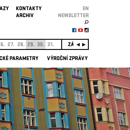
AZY
KONTAKTY
EN
ARCHIV
NEWSLETTER
6.
27.
28.
29.
30.
31.
ZÁŘÍ
01.
02.
03.
04.
0
CKÉ PARAMETRY
VÝROČNÍ ZPRÁVY