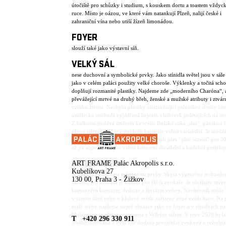
útočiště pro schůzky i studium, s kouskem dortu a toastem vždyc
ruce. Místo je oázou, ve které vám natankují Plzeň, nalijí české i
zahraniční vína nebo utiší žízeň limonádou.
FOYER
slouží také jako výstavní síň.
VELKÝ SÁL
nese duchovní a symbolické prvky. Jako stínidla světel jsou v sále 
jako v celém paláci použity velké choroše. Výklenky a točitá scho
doplňují rozmanité plastiky. Najdeme zde „moderního Charóna“, 
převážející mrtvé na druhý břeh, ženské a mužské atributy i ztvár
vzniku života. Nechybí plastiky znázorňující jednotlivé druhy um
umělecká svoboda vyjádřená hejnem vlaštovek poletujících na str
Z balkonu podává směrem ke scéně Božská ruka „dar“, pánskou 
plnou talentů. Sál je z pohledu kapacity velmi variabilní. Je možné
varianty od “plného stání” pro 700 osob přes “plné sezení” pro 3
až po uspořádání pro velmi komorní divadelní a hudební projekt
MALÁ SCÉNA
ART FRAME Palác Akropolis s.r.o.
Kubelíkova 27
je zdobena zlatými a měděnými prvky. Skýtá výjimečné technolo
130 00, Praha 3 - Žižkov
zázemí, její součástí je kabina pro DJ či zvukaře. Je ideálním mís
komornější koncerty, diskuze a literární večery. Návštěvník může 
v centru dění nebo v klidové světle zařízené zóně vedle baru. Na
malé scény najdeme stejné obrazce jako ve foyer a v chodbách pa
Malá scéna je přímo propojena s Velkým sálem. V roce 2020 byla
T +420 296 330 911
zrekonstruovaná a byla zde dodaná prvotřídní zvuková a světelná