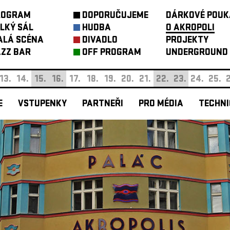
ROGRAM
DOPORUČUJEME
DÁRKOVÉ POUK
LKÝ SÁL
HUDBA
O AKROPOLI
ALÁ SCÉNA
DIVADLO
PROJEKTY
ZZ BAR
OFF PROGRAM
UNDERGROUND
13.
14.
15.
16.
17.
18.
19.
20.
21.
22.
23.
24.
25.
2
E
VSTUPENKY
PARTNEŘI
PRO MÉDIA
TECHNI