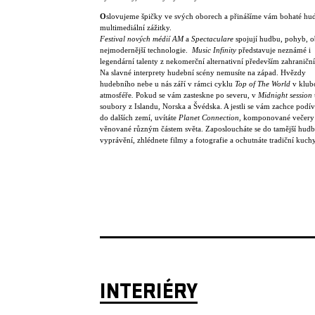
O
slovujeme špičky ve svých oborech a přinášíme vám bohaté hu
multimediální zážitky.
Festival nových médií AM
a
Spectaculare
spojují hudbu, pohyb, o
nejmodernější technologie.
Music Infinity
představuje neznámé i
legendární talenty z nekomerční alternativní především zahraniční
Na slavné interprety hudební scény nemusíte na západ. Hvězdy
hudebního nebe u nás září v rámci cyklu
Top of The World
v klub
atmosféře
.
Pokud se vám zasteskne po severu, v
Midnight session
soubory z Islandu, Norska a Švédska. A jestli se vám zachce podív
do dalších zemí, uvítáte
Planet Connection
, komponované večery
věnované různým částem světa. Zaposloucháte se do tamější hudb
vyprávění, zhlédnete filmy a fotografie a ochutnáte tradiční kuch
INTERIÉRY