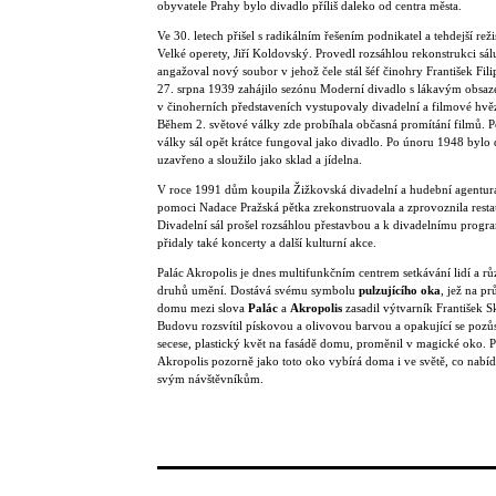
obyvatele Prahy bylo divadlo příliš daleko od centra města.
Ve 30. letech přišel s radikálním řešením podnikatel a tehdejší reži
Velké operety, Jiří Koldovský. Provedl rozsáhlou rekonstrukci sál
angažoval nový soubor v jehož čele stál šéf činohry František Fil
27. srpna 1939 zahájilo sezónu Moderní divadlo s lákavým obsaz
v činoherních představeních vystupovaly divadelní a filmové hvě
Během 2. světové války zde probíhala občasná promítání filmů. P
války sál opět krátce fungoval jako divadlo. Po únoru 1948 bylo 
uzavřeno a sloužilo jako sklad a jídelna.
V roce 1991 dům koupila Žižkovská divadelní a hudební agentura
pomoci Nadace Pražská pětka zrekonstruovala a zprovoznila resta
Divadelní sál prošel rozsáhlou přestavbou a k divadelnímu progr
přidaly také koncerty a další kulturní akce.
Palác Akropolis je dnes multifunkčním centrem setkávání lidí a r
druhů umění. Dostává svému symbolu
pulzujícího oka
, jež na pr
domu mezi slova
Palác
a
Akropolis
zasadil výtvarník František S
Budovu rozsvítil pískovou a olivovou barvou a opakující se pozů
secese, plastický květ na fasádě domu, proměnil v magické oko. P
Akropolis pozorně jako toto oko vybírá doma i ve světě, co nabí
svým návštěvníkům.