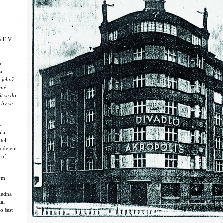
olf V.
m
u
a
 jehož
rné
it se do
 by se
v
ala
teli
rodejem
rní
ným
 ledna
zal
o šest