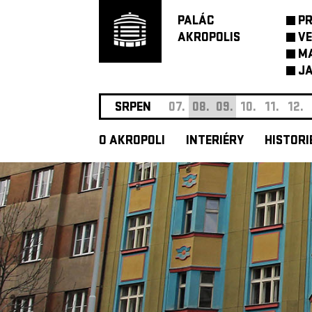
PALÁC
P
AKROPOLIS
VE
M
JA
SRPEN
07.
08.
09.
10.
11.
12.
O AKROPOLI
INTERIÉRY
HISTORI