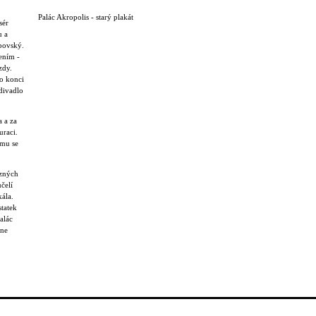
Palác Akropolis - starý plakát
sér
u a
ipovský.
ením -
zdy.
o konci
divadlo
 a za
uraci.
amu se
ůzných
ůčelí
kála.
statek
alác
dne