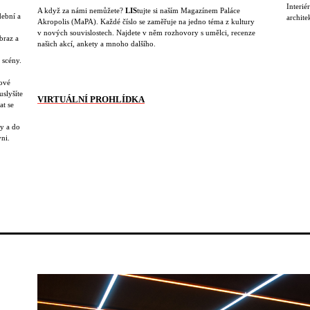
Interié
A když za námi nemůžete?
LIS
tujte si naším Magazínem Paláce
dební a
archite
Akropolis (MaPA). Každé číslo se zaměřuje na jedno téma z kultury
v nových souvislostech. Najdete v něm rozhovory s umělci, recenze
braz a
našich akcí, ankety a mnoho dalšího.
 scény.
ové
uslyšíte
VIRTUÁLNÍ PROHLÍDKA
at se
y a do
yni.