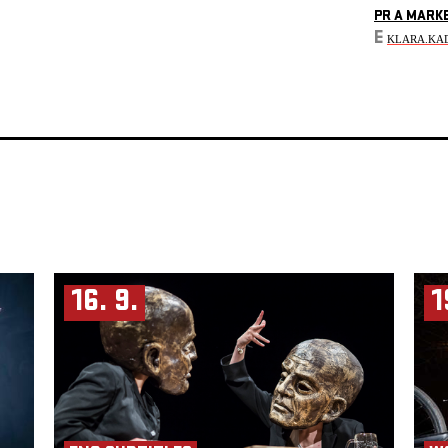
PR A MARK
E
KLARA.KA
16. 9.
1