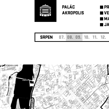
PALÁC
P
AKROPOLIS
VE
M
JA
SRPEN
07.
08.
09.
10.
11.
12.