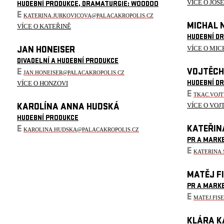
VÍCE O JOS
HUDEBNÍ PRODUKCE, DRAMATURGIE: WOODOO
E
KATERINA.JURKOVICOVA@PALACAKROPOLIS.CZ
MICHAL 
VÍCE O KATEŘINĚ
HUDEBNÍ D
VÍCE O MIC
JAN HONEISER
DIVADELNÍ A HUDEBNÍ PRODUKCE
E
VOJTĚCH
JAN.HONEISER@PALACAKROPOLIS.CZ
VÍCE O HONZOVI
HUDEBNÍ D
E
TKAC.VOJ
VÍCE O VOJ
KAROLÍNA ANNA HUDSKÁ
HUDEBNÍ PRODUKCE
E
KATEŘIN
KAROLINA.HUDSKA@PALACAKROPOLIS.CZ
PR A MARK
E
KATERINA
MATĚJ F
PR A MARK
E
MATEJ.FIS
KLÁRA K