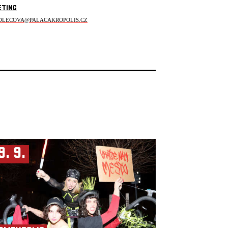
ETING
DLECOVA@PALACAKROPOLIS.CZ
9. 9.