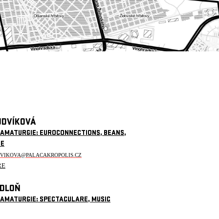
UDVÍKOVÁ
RAMATURGIE: EUROCONNECTIONS, BEANS,
CE
DVIKOVA@PALACAKROPOLIS.CZ
ŘE
EDLOŇ
RAMATURGIE: SPECTACULARE, MUSIC