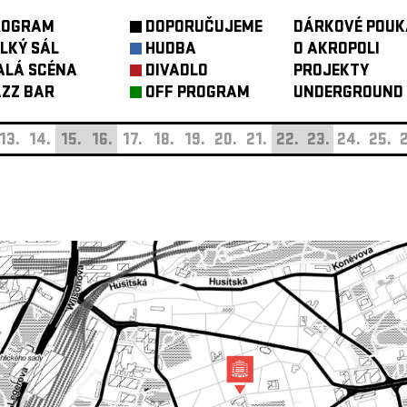
ROGRAM
DOPORUČUJEME
DÁRKOVÉ POUK
LKÝ SÁL
HUDBA
O AKROPOLI
ALÁ SCÉNA
DIVADLO
PROJEKTY
ZZ BAR
OFF PROGRAM
UNDERGROUND
13.
14.
15.
16.
17.
18.
19.
20.
21.
22.
23.
24.
25.
2