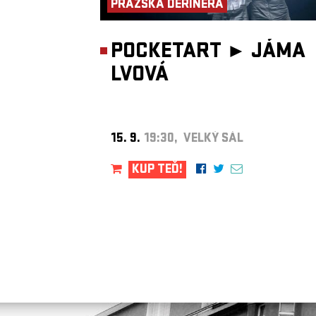
PRAŽSKÁ DERINERA
POCKETART ►
JÁMA
LVOVÁ
15. 9.
19:30, VELKÝ SÁL
KUP TEĎ!