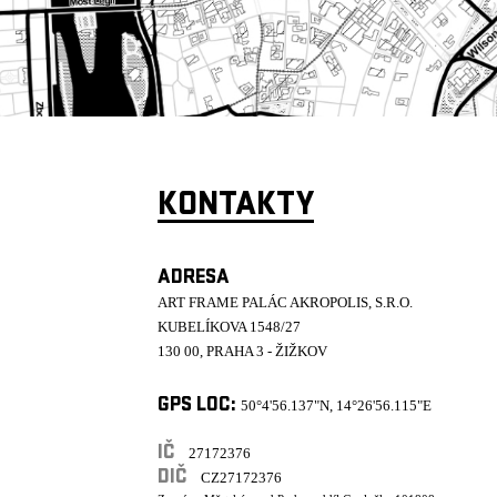
KONTAKTY
ADRESA
ART FRAME PALÁC AKROPOLIS, S.R.O.
KUBELÍKOVA 1548/27
130 00, PRAHA 3 - ŽIŽKOV
GPS LOC:
50°4'56.137"N, 14°26'56.115"E
IČ
27172376
DIČ
CZ27172376