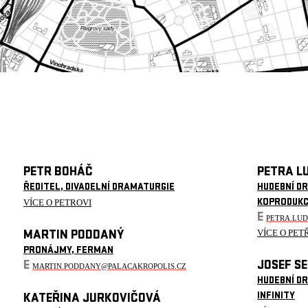
PETR BOHÁČ
PETRA L
ŘEDITEL, DIVADELNÍ DRAMATURGIE
HUDEBNÍ D
VÍCE O PETROVI
KOPRODUK
E
PETRA.LU
VÍCE O PET
MARTIN PODDANÝ
PRONÁJMY, FERMAN
E
JOSEF S
MARTIN.PODDANY@PALACAKROPOLIS.CZ
HUDEBNÍ D
INFINITY
KATEŘINA JURKOVIČOVÁ