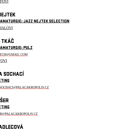
EFOVI
NEJTEK
RAMATURGIE: JAZZ NEJTEK SELECTION
HALOVI
 TKÁČ
RAMATURGIE: PULZ
TECH@GMAIL.COM
TOVI
A SOCHACÍ
ETING
.SOCHACI@PALACAKROPOLIS.CZ
IŠER
ETING
ER@PALACAKROPOLIS.CZ
ADLECOVÁ