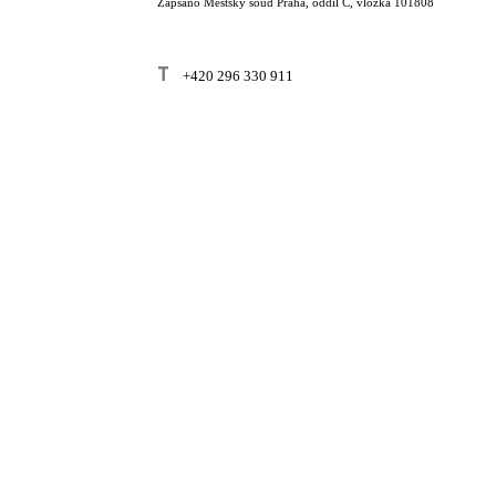
Zapsáno Městský soud Praha, oddíl C, vložka 101808
T
+420 296 330 911