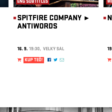
ENG SUBTITLES
W
SPITFIRE COMPANY ►
N
ANTIWORDS
16. 9.
19:30, VELKÝ SÁL
19
KUP TEĎ!