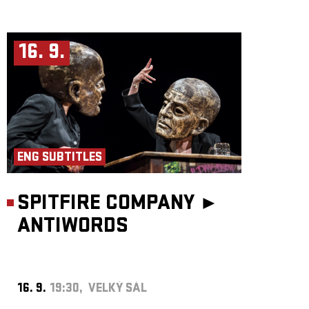
16. 9.
ENG SUBTITLES
SPITFIRE COMPANY ►
ANTIWORDS
16. 9.
19:30, VELKÝ SÁL