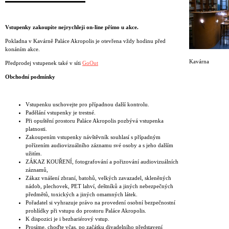
Vstupenky zakoupíte nejrychleji on-line přímo u akce.
Pokladna v Kavárně Paláce Akropolis je otevřena vždy hodinu před
konáním akce.
Kavárna
Předprodej vstupenek také v síti
GoOut
Obchodní podmínky
Vstupenku uschovejte pro případnou další kontrolu.
Padělání vstupenky je trestné.
Při opuštění prostoru Paláce Akropolis pozbývá vstupenka
platnosti.
Zakoupením vstupenky návštěvník souhlasí s případným
pořízením audiovizuálního záznamu své osoby a s jeho dalším
užitím.
ZÁKAZ KOUŘENÍ, fotografování a pořizování audiovizuálních
záznamů,
Zákaz vnášení zbraní, batohů, velkých zavazadel, skleněných
nádob, plechovek, PET lahví, deštníků a jiných nebezpečných
předmětů, toxických a jiných omamných látek.
Pořadatel si vyhrazuje právo na provedení osobní bezpečnostní
prohlídky při vstupu do prostoru Paláce Akropolis.
K dispozici je i bezbariérový vstup.
Prosíme, choďte včas, po začátku divadelního představení