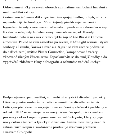
O
slovujeme špičky ve svých oborech a přinášíme vám bohaté hudební a
multimediální zážitky.
Festival nových médií AM
a
Spectaculare
spojují hudbu, pohyb, obraz a
nejmodernější technologie.
Music Infinity
představuje neznámé i
legendární talenty z nekomerční alternativní především zahraniční scény.
Na slavné interprety hudební scény nemusíte na západ. Hvězdy
hudebního nebe u nás září v rámci cyklu
Top of The World
v klubové
atmosféře
.
Pokud se vám zasteskne po severu, v
Midnight session
uslyšíte
soubory z Islandu, Norska a Švédska. A jestli se vám zachce podívat se
do dalších zemí, uvítáte
Planet Connection
, komponované večery
věnované různým částem světa. Zaposloucháte se do tamější hudby a do
vyprávění, zhlédnete filmy a fotografie a ochutnáte tradiční kuchyni.
P
odporujeme experimentální, nonverbální a fyzické divadelní projekty.
Dáváme prostor souborům s tradicí komunitního divadla, sociálně-
kritickým představením reagujícím na současné společenské problémy a
od roku 2012 se zaměřujeme na nový cirkus. Ve spolupráci s centrem
pro nový cirkus Cirqeuon pořádáme festival
Cirkopolis
, který spojuje
nový cirkus s tancem a fyzickým divadlem. Festival hostí vždy několik
zahraničních skupin a každoročně produkuje světovou premiéru
s názvem Cirkopolis.