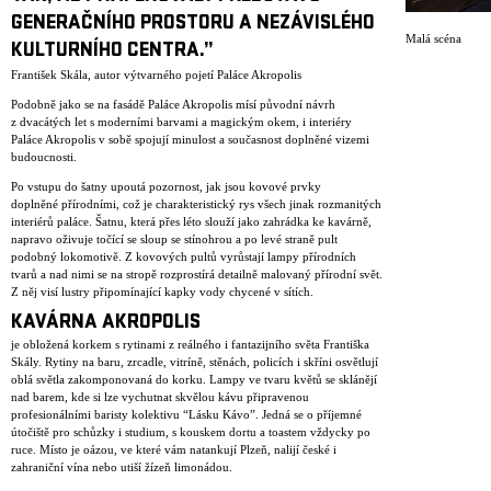
GENERAČNÍHO PROSTORU A NEZÁVISLÉHO
Malá scéna
KULTURNÍHO CENTRA.”
František Skála, autor výtvarného pojetí Paláce Akropolis
Podobně jako se na fasádě Paláce Akropolis mísí původní návrh
z dvacátých let s moderními barvami a magickým okem, i interiéry
Paláce Akropolis v sobě spojují minulost a současnost doplněné vizemi
budoucnosti.
Po vstupu do šatny upoutá pozornost, jak jsou kovové prvky
doplněné přírodními, což je charakteristický rys všech jinak rozmanitých
interiérů paláce. Šatnu, která přes léto slouží jako zahrádka ke kavárně,
napravo oživuje točící se sloup se stínohrou a po levé straně pult
podobný lokomotivě. Z kovových pultů vyrůstají lampy přírodních
tvarů a nad nimi se na stropě rozprostírá detailně malovaný přírodní svět.
Z něj visí lustry připomínající kapky vody chycené v sítích.
KAVÁRNA AKROPOLIS
je obložená korkem s rytinami z reálného i fantazijního světa Františka
Skály. Rytiny na baru, zrcadle, vitríně, stěnách, policích i skříni osvětlují
oblá světla zakomponovaná do korku. Lampy ve tvaru květů se sklánějí
nad barem, kde si lze vychutnat skvělou kávu připravenou
profesionálními baristy kolektivu “Lásku Kávo”. Jedná se o příjemné
útočiště pro schůzky i studium, s kouskem dortu a toastem vždycky po
ruce. Místo je oázou, ve které vám natankují Plzeň, nalijí české i
zahraniční vína nebo utiší žízeň limonádou.