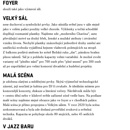
FOYER
slouží také jako výstavní síň.
VELKÝ SÁL
nese duchovní a symbolické prvky. Jako stínidla světel jsou v sále stejně
jako v celém paláci použity velké choroše. Výklenky a točitá schodiště
doplňují rozmanité plastiky. Najdeme zde „moderního Charóna“, auto
převážející mrtvé na druhý břeh, ženské a mužské atributy i ztvárnění
vzniku života. Nechybí plastiky znázorňující jednotlivé druhy umění ani
umělecká svoboda vyjádřená hejnem vlaštovek poletujících na stropě.
Z balkonu podává směrem ke scéně Božská ruka „dar“, pánskou brašnu
plnou talentů. Sál je z pohledu kapacity velmi variabilní. Je možné zvolit
varianty od “plného stání” pro 700 osob přes “plné sezení” pro 300 osob
až po uspořádání pro velmi komorní divadelní a hudební projekty.
MALÁ SCÉNA
je zdobena zlatými a měděnými prvky. Skýtá výjimečné technologické
zázemí, její součástí je kabina pro DJ či zvukaře. Je ideálním místem pro
komornější koncerty, diskuze a literární večery. Návštěvník může být
v centru dění nebo v klidové světle zařízené zóně vedle baru. Na podlaze
malé scény najdeme stejné obrazce jako ve foyer a v chodbách paláce.
Malá scéna je přímo propojena s Velkým sálem. V roce 2020 byla scéna
zrekonstruovaná a byla zde dodaná prvotřídní zvuková a světelná
technika. Kapacita se pohybuje okolo 80 stojících, nebo 45 sedících
diváků.
V JAZZ BARU