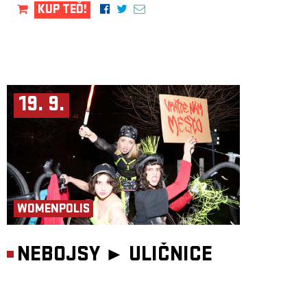
KUP TEĎ!
19. 9.
WOMENPOLIS
NEBOJSY ►
ULIČNICE