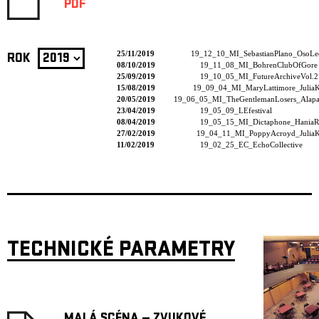
PDF
25/11/2019
19_12_10_MI_SebastianPlano_OsoLe
ROK
08/10/2019
19_11_08_MI_BohrenClubOfGore
25/09/2019
19_10_05_MI_FutureArchiveVol.2
15/08/2019
19_09_04_MI_MaryLattimore_JuliaK
20/05/2019
19_06_05_MI_TheGentlemanLosers_Alapas
23/04/2019
19_05_09_LEfestival
08/04/2019
19_05_15_MI_Dictaphone_HaniaR
27/02/2019
19_04_11_MI_PoppyAcroyd_JuliaK
11/02/2019
19_02_25_EC_EchoCollective
TECHNICKÉ PARAMETRY