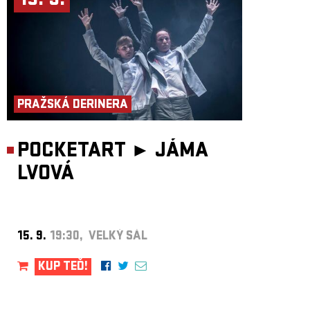
15. 9.
PRAŽSKÁ DERINERA
POCKETART ►
JÁMA
LVOVÁ
15. 9.
19:30, VELKÝ SÁL
KUP TEĎ!