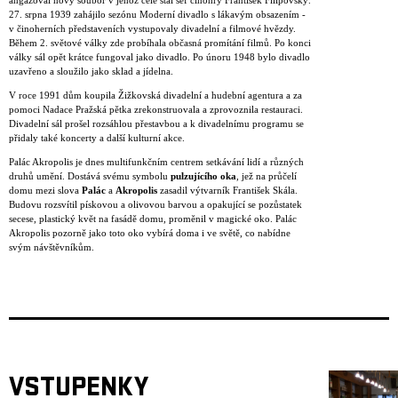
angažoval nový soubor v jehož čele stál šéf činohry František Filipovský.
27. srpna 1939 zahájilo sezónu Moderní divadlo s lákavým obsazením -
v činoherních představeních vystupovaly divadelní a filmové hvězdy.
Během 2. světové války zde probíhala občasná promítání filmů. Po konci
války sál opět krátce fungoval jako divadlo. Po únoru 1948 bylo divadlo
uzavřeno a sloužilo jako sklad a jídelna.
V roce 1991 dům koupila Žižkovská divadelní a hudební agentura a za
pomoci Nadace Pražská pětka zrekonstruovala a zprovoznila restauraci.
Divadelní sál prošel rozsáhlou přestavbou a k divadelnímu programu se
přidaly také koncerty a další kulturní akce.
Palác Akropolis je dnes multifunkčním centrem setkávání lidí a různých
druhů umění. Dostává svému symbolu
pulzujícího oka
, jež na průčelí
domu mezi slova
Palác
a
Akropolis
zasadil výtvarník František Skála.
Budovu rozsvítil pískovou a olivovou barvou a opakující se pozůstatek
secese, plastický květ na fasádě domu, proměnil v magické oko. Palác
Akropolis pozorně jako toto oko vybírá doma i ve světě, co nabídne
svým návštěvníkům.
VSTUPENKY