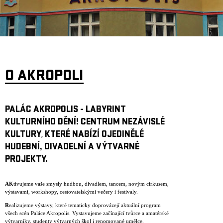
ARCHIV
NEWSLETT
O AKROPOLI
PALÁC AKROPOLIS - LABYRINT
KULTURNÍHO DĚNÍ! CENTRUM NEZÁVISLÉ
KULTURY
KTERÉ NABÍZÍ OJEDINĚLÉ
,
HUDEBNÍ, DIVADELNÍ A VÝTVARNÉ
PROJEKTY.
AK
tivujeme vaše smysly hudbou, divadlem, tancem, novým cirkusem,
výstavami, workshopy, cestovatelskými večery i festivaly.
R
ealizujeme výstavy, které tematicky doprovázejí aktuální program
všech scén Paláce Akropolis. Vystavujeme začínající tvůrce a amatérské
výtvarníky, studenty výtvarných škol i renomované umělce.