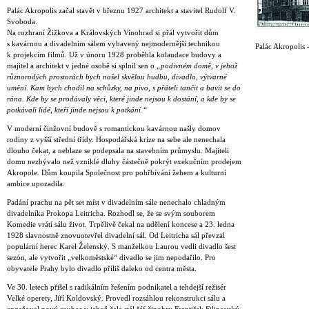
Palác Akropolis začal stavět v březnu 1927 architekt a stavitel Rudolf V.
Svoboda.
Na rozhraní Žižkova a Královských Vinohrad si přál vytvořit dům
s kavárnou a divadelním sálem vybavený nejmodernější technikou
Palác Akropolis -
k projekcím filmů. Už v únoru 1928 proběhla kolaudace budovy a
majitel a architekt v jedné osobě si splnil sen o
„podivném domě, v jehož
různorodých prostorách bych našel skvělou hudbu, divadlo, výtvarné
umění. Kam bych chodil na schůzky, na pivo, s přáteli tančit a bavit se do
rána. Kde by se prodávaly věci, které jinde nejsou k dostání, a kde by se
potkávali lidé, kteří jinde nejsou k potkání.“
V moderní činžovní budově s romantickou kavárnou našly domov
rodiny z vyšší střední třídy. Hospodářská krize na sebe ale nenechala
dlouho čekat, a neblaze se podepsala na stavebním průmyslu. Majiteli
domu nezbývalo než vzniklé dluhy částečně pokrýt exekučním prodejem
Akropole. Dům koupila Společnost pro pohřbívání žehem a kulturní
ambice upozadila.
Padání prachu na pět set míst v divadelním sále nenechalo chladným
divadelníka Prokopa Leitricha. Rozhodl se, že se svým souborem
Komedie vrátí sálu život. Trpělivě čekal na udělení koncese a 23. ledna
1928 slavnostně znovuotevřel divadelní sál. Od Leitricha sál převzal
populární herec Karel Želenský. S manželkou Laurou vedli divadlo šest
sezón, ale vytvořit „velkoměstské“ divadlo se jim nepodařilo. Pro
obyvatele Prahy bylo divadlo příliš daleko od centra města.
Ve 30. letech přišel s radikálním řešením podnikatel a tehdejší režisér
Velké operety, Jiří Koldovský. Provedl rozsáhlou rekonstrukci sálu a