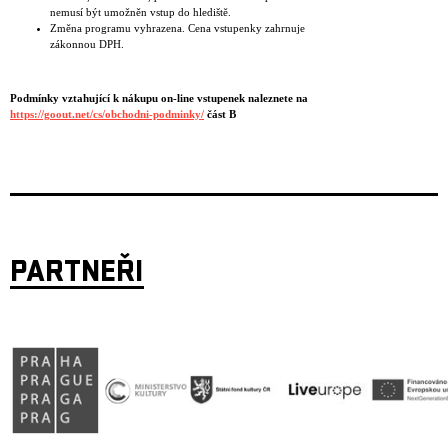
nemusí být umožněn vstup do hlediště.
Změna programu vyhrazena. Cena vstupenky zahrnuje
zákonnou DPH.
Podmínky vztahující k nákupu on-line vstupenek naleznete na
https://goout.net/cs/obchodni-podminky/
část B
PARTNEŘI