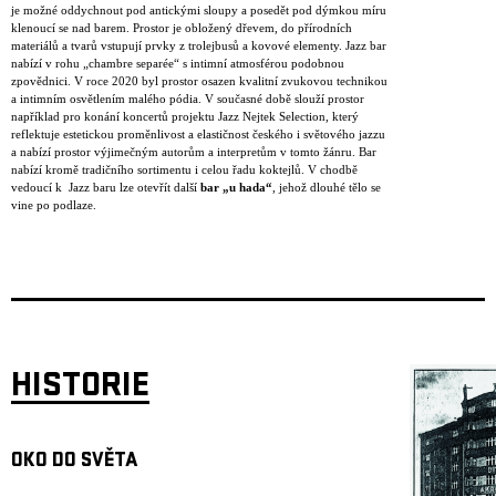
je možné oddychnout pod antickými sloupy a posedět pod dýmkou míru
klenoucí se nad barem. Prostor je obložený dřevem, do přírodních
materiálů a tvarů vstupují prvky z trolejbusů a kovové elementy. Jazz bar
nabízí v rohu „chambre separée“ s intimní atmosférou podobnou
zpovědnici. V roce 2020 byl prostor osazen kvalitní zvukovou technikou
a intimním osvětlením malého pódia. V současné době slouží prostor
například pro konání koncertů projektu Jazz Nejtek Selection, který
reflektuje estetickou proměnlivost a elastičnost českého i světového jazzu
a nabízí prostor výjimečným autorům a interpretům v tomto žánru. Bar
nabízí kromě tradičního sortimentu i celou řadu koktejlů. V chodbě
vedoucí k Jazz baru lze otevřít další
bar „u hada“
, jehož dlouhé tělo se
vine po podlaze.
HISTORIE
OKO DO SVĚTA