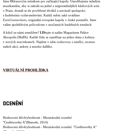
Jsme
O
drazovým můstkem pro začínající kapely. Umožňujeme mladým
muzikantům, aby si zahráli na jedné z nejprestižnějších klubových scén
v Praze, dostali se do povědomí diváků a navázali spolupráci
s hudebními vydavatelstvími. Každý měsíc také uvádíme
EuroConnections
, originální evropské kapely v české premiéře. Jsme
vašim spolehlivým průvodcem v současných hudebních trendech.
A když za námi nemůžete?
LIS
tujte si naším Magazínem Paláce
Akropolis (MaPA). Každé číslo se zaměřuje na jedno téma z kultury
v nových souvislostech. Najdete v něm rozhovory s umělci, recenze
našich akcí, ankety a mnoho dalšího.
VIRTUÁLNÍ PROHLÍDKA
OCENĚNÍ
Hodnocení důvěryhodnosti - Mezinárodní ocenění
"Creditworthy A"(Bisnode, 2014)
Hodnocení důvěryhodnosti - Mezinárodní ocenění "Creditworthy A"