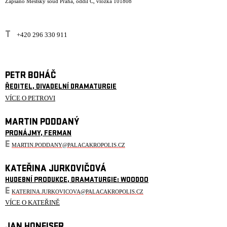
Zapsáno Městský soud Praha, oddíl C, vložka 101808
T
+420 296 330 911
PETR BOHÁČ
ŘEDITEL, DIVADELNÍ DRAMATURGIE
VÍCE O PETROVI
MARTIN PODDANÝ
PRONÁJMY, FERMAN
E
MARTIN.PODDANY@PALACAKROPOLIS.CZ
KATEŘINA JURKOVIČOVÁ
HUDEBNÍ PRODUKCE, DRAMATURGIE: WOODOO
E
KATERINA.JURKOVICOVA@PALACAKROPOLIS.CZ
VÍCE O KATEŘINĚ