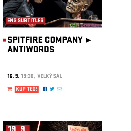
ENG SUBTITLES
SPITFIRE COMPANY ►
ANTIWORDS
16. 9.
19:30, VELKÝ SÁL
KUP TEĎ!
19. 9.