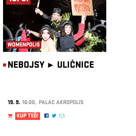
WOMENPOLIS
NEBOJSY ►
ULIČNICE
19. 9.
16:00, PALÁC AKROPOLIS
KUP TEĎ!