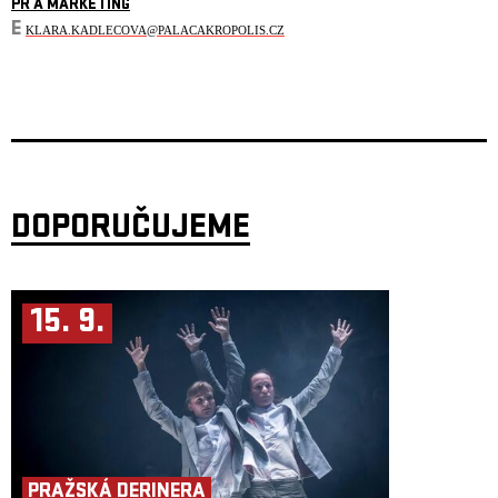
PR A MARKETING
E
KLARA.KADLECOVA@PALACAKROPOLIS.CZ
DOPORUČUJEME
15. 9.
PRAŽSKÁ DERINERA