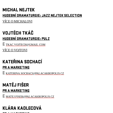
MICHAL NEJTEK
HUDEBNÍ DRAMATURGIE: JAZZ NEJTEK SELECTION
VÍCE O MICHALOVI
VOJTĚCH TKÁČ
HUDEBNÍ DRAMATURGIE: PULZ
E
TKAC.VOJTECH@GMAIL.COM
VÍCE O VOJTOVI
KATEŘINA SOCHACÍ
PR A MARKETING
E
KATERINA.SOCHACI@PALACAKROPOLIS.CZ
MATĚJ FIŠER
PR A MARKETING
E
MATEJ.FISER@PALACAKROPOLIS.CZ
KLÁRA KADLECOVÁ