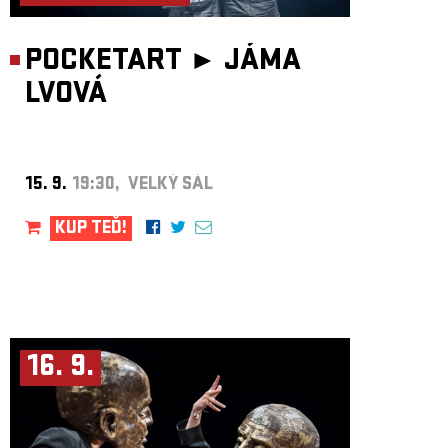
POCKETART ►
JÁMA
LVOVÁ
15. 9.
19:30, VELKÝ SÁL
KUP TEĎ!
16. 9.