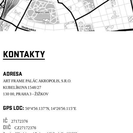
ARCHIV
NEWSLETT
KONTAKTY
ADRESA
ART FRAME PALÁC AKROPOLIS, S.R.O.
KUBELÍKOVA 1548/27
130 00, PRAHA 3 - ŽIŽKOV
GPS LOC:
50°4'56.137"N, 14°26'56.115"E
IČ
27172376
DIČ
CZ27172376