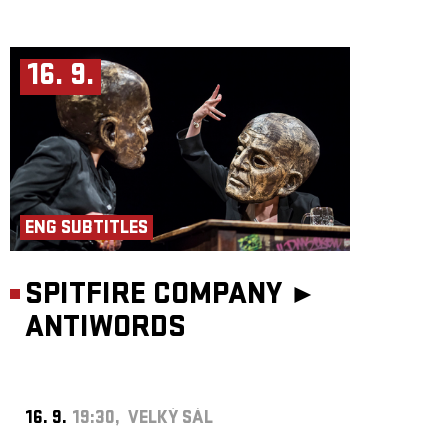
16. 9.
ENG SUBTITLES
SPITFIRE COMPANY ►
ANTIWORDS
16. 9.
19:30, VELKÝ SÁL