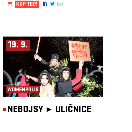
KUP TEĎ!
19. 9.
WOMENPOLIS
NEBOJSY ►
ULIČNICE