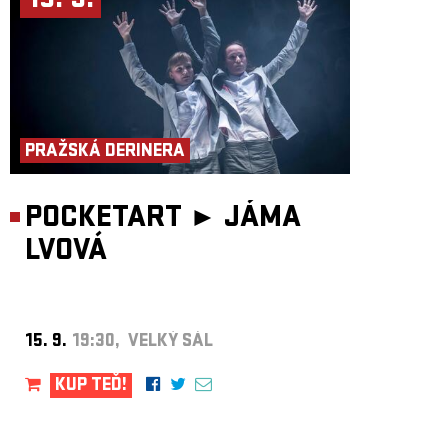
15. 9.
PRAŽSKÁ DERINERA
POCKETART ►
JÁMA
LVOVÁ
15. 9.
19:30, VELKÝ SÁL
KUP TEĎ!