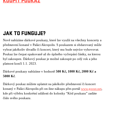
KOUPIT POUKAZ
JAK TO FUNGUJE?
Nově nabízíme dárkové poukazy, které lze využít na všechny koncerty a
představení konané v Paláci Akropolis. S poukazem si obdarovaný může
vybrat jakékoliv divadlo či koncert, který mu bude nejvíce vyhovovat.
Poukaz lze čerpat opakovaně až do úplného vyčerpání částky, na kterou
byl zakoupen. Dárkový poukaz je možné zakoupit po celý rok a jeho
platnost končí 1.1. 2023.
Dárkové poukazy nabízíme v hodnotě
500 K
č
, 1000 K
č
, 2000 K
č
a
5000 K
č
.
Dárkový poukaz můžete uplatnit na jakékoliv představení či koncert
konaný v Paláci Akropolis při on-line nákupu přes portál
www.goout.net
,
kde při výběru konkrétní události do kolonky “Kód poukazu” zadáte
číslo svého poukazu.