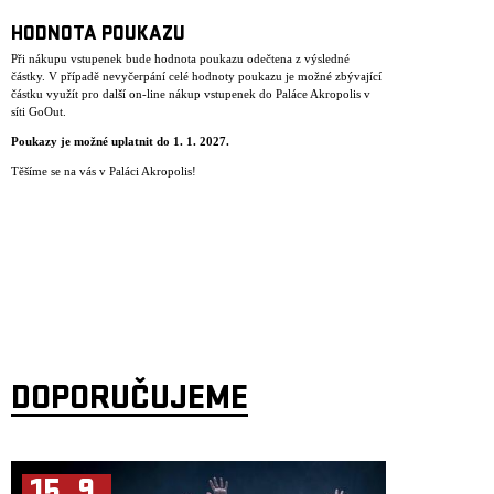
HODNOTA POUKAZU
Při nákupu vstupenek bude hodnota poukazu odečtena z výsledné
částky. V případě nevyčerpání celé hodnoty poukazu je možné zbývající
částku využít pro další on-line nákup vstupenek do Paláce Akropolis v
síti GoOut.
Poukazy je mo
ž
n
é
uplatnit do 1. 1. 2027.
Těšíme se na vás v Paláci Akropolis!
DOPORUČUJEME