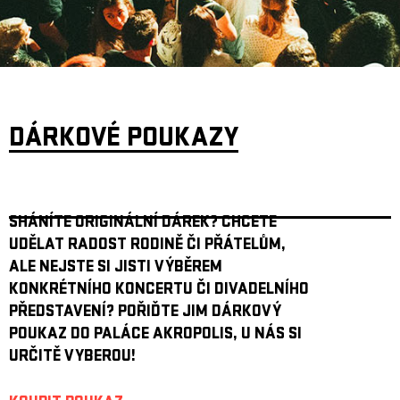
ARCHIV
NEWSLETT
DÁRKOVÉ POUKAZY
SHÁNÍTE ORIGINÁLNÍ DÁREK? CHCETE
UDĚLAT RADOST RODINĚ ČI PŘÁTELŮM,
ALE NEJSTE SI JISTI VÝBĚREM
KONKRÉTNÍHO KONCERTU ČI DIVADELNÍHO
PŘEDSTAVENÍ? POŘIĎTE JIM DÁRKOVÝ
POUKAZ DO PALÁCE AKROPOLIS, U NÁS SI
URČITĚ VYBEROU!