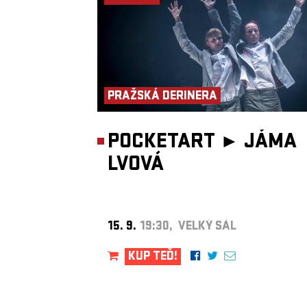
PRAŽSKÁ DERINERA
POCKETART ►
JÁMA
LVOVÁ
15. 9.
19:30, VELKÝ SÁL
KUP TEĎ!