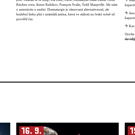
⏆
Malá
Kitchen crew, Anton Kubikov, François Svalis, Todd Sharpville. Jde nám
kapacit
o autenticitu a umění. Dramaturgie je rámovaná alternativností, ale
⏆
Jazz
hudební linku plní i známější jména, která ve stálosti na české scéně už
kapacit
prověřil čas.
⏆
Kavá
Ozvěte
david@
16. 9.
1