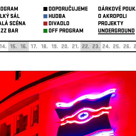
ROGRAM
DOPORUČUJEME
DÁRKOVÉ POUK
LKÝ SÁL
HUDBA
O AKROPOLI
ALÁ SCÉNA
DIVADLO
PROJEKTY
ZZ BAR
OFF PROGRAM
UNDERGROUND
14.
15.
16.
17.
18.
19.
20.
21.
22.
23.
24.
25.
26.
2