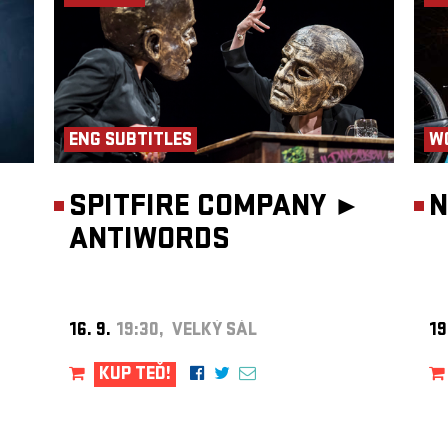
ENG SUBTITLES
W
SPITFIRE COMPANY ►
N
ANTIWORDS
16. 9.
19:30, VELKÝ SÁL
19
KUP TEĎ!