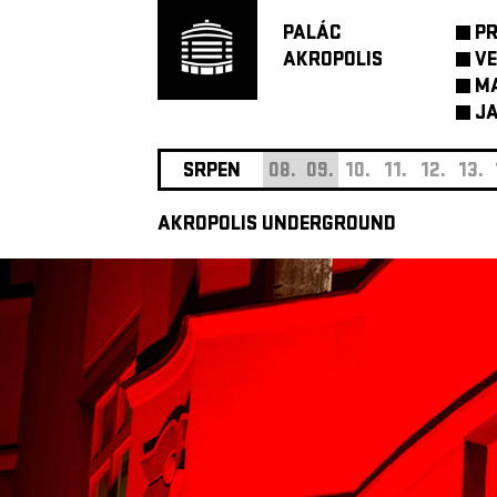
PALÁC
P
AKROPOLIS
VE
M
JA
SRPEN
08.
09.
10.
11.
12.
13.
AKROPOLIS UNDERGROUND