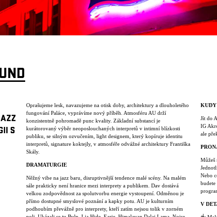
OUND
Oprašujeme lesk, navazujeme na otisk doby, architektury a dlouholetého
KUDY
fungování Paláce, vyprávíme nový příběh. Atmosféru AU drží
JAZZ
Jít do 
konzistentně pohromadě punc kvality. Základní substancí je
IG Akro
kurátorovaný výběr neoposlouchaných interpretů v intimní blízkosti
II S
ale pře
publiku, se silným ozvučením, light designem, který kopíruje identitu
interpretů, signature koktejly, v atmosféře odvážné architektury Františka
PRON
Skály.
Můžeš s
DRAMATURGIE
Jednotl
Nebo c
Něžný vibe na jazz baru, disruptivnější tendence malé scény. Na malém
budete 
sále prakticky není hranice mezi interprety a publikem. Dav dostává
progra
velkou zodpovědnost za spolutvorbu energie vystoupení. Odměnou je
přímo dostupné smyslové poznání a kapky potu. AU je kulturním
V DET
podhoubím převážně pro interprety, kteří zatím nejsou tolik v zorném
poli. Ukázali se tu Bulp, Lia Hide, Earie, Himalayan Dalai Lama, Noise