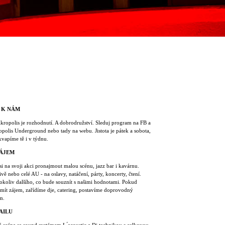
 K NÁM
Akropolis je rozhodnutí. A dobrodružství. Sleduj program na FB a
polis Underground nebo tady na webu. Jistota je pátek a sobota,
kvapíme tě i v týdnu.
ÁJEM
i na svoji akci pronajmout malou scénu, jazz bar i kavárnu.
ivě nebo celé AU - na oslavy, natáčení, párty, koncerty, čtení.
okoliv dalšího, co bude souznít s našimi hodnotami. Pokud
mít zájem, zařídíme dje, catering, postavíme doprovodný
m.
AILU