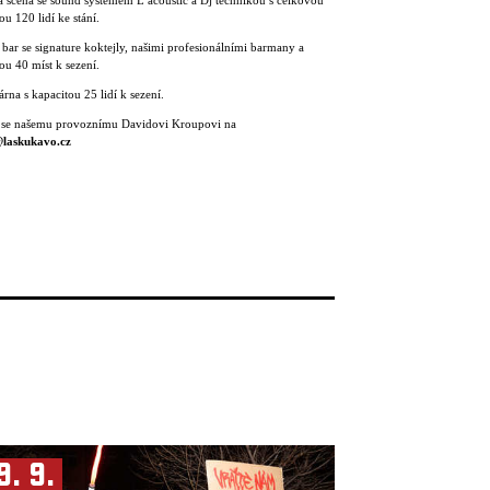
 scéna se sound systémem L ́acoustic a Dj technikou s celkovou
ou 120 lidí ke stání.
 bar se signature koktejly, našimi profesionálními barmany a
ou 40 míst k sezení.
rna s kapacitou 25 lidí k sezení.
 se našemu provoznímu Davidovi Kroupovi na
laskukavo.cz
9. 9.