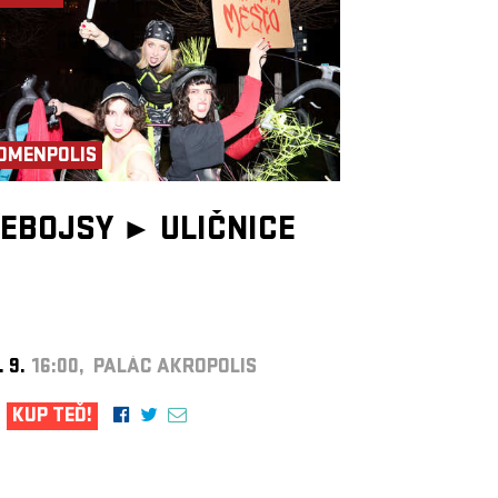
OMENPOLIS
EBOJSY ►
ULIČNICE
. 9.
16:00, PALÁC AKROPOLIS
KUP TEĎ!