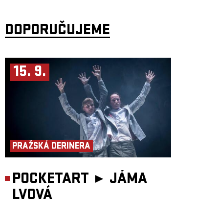
radši slyšet nějaký vtip? Dnes už jsem mým největším nepřítelem jen já
sama.
„Série Invisible o neviditelných ženách vznikla v roce 2021 z osobní
DOPORUČUJEME
touhy zviditelnit autobiografické příběhy žen, výjimečných umělkyň,
které z různých důvodů zmizely z centra pozornosti a nebo se do něj
nikdy nedostaly. Ať již díky politickým událostem, věku,
nedobrovolnému konci kariéry či dědičné zátěži tvořily a tvoří tyto
umělkyně tak trochu navzdory. První díl patří Haně Frejkové, jejíž otec
byl popraven ve Slánského procesech a Frejková, dnes
15. 9.
osmasedmdesátiletá odehrává a odzpívává svůj vlastní příběh. Druhý díl
je o primabaleríně Barboře Vašků Kaufmannové a jejím né zcela
dobrovolném konci kariéry a prázdnotě po ní. A třetí díl je věnován
herečce Iris Kristekové, která navzdory transgeneračním traumatům a
extrémní sociální situaci dokázala jít za svým snem a předávat sílu dál.
Cílem projektu je destigmatizace a empatický přístup k těm, kteří zažili
něco podobného, naznačení východisek a drobných osobních vítězství.
Po zkušenosti s Baletkami a předešlými díly Invisible, věřím v to, že
umění má moc léčit. Divák si v něm bezpečně odžívá své vlastní
neregulované psychické obsahy, ať již vědomě či nevědomě,“ říká
Miřenka Čechová
PRAŽSKÁ DERINERA
Všechny díly Invisible se stále hrají v Paláci Akropolis v produkci
souboru Tantehorse, jenž se dlouhodobě zabývá palčivými tématy,
netradičními divadelními formami a multižánrovými projekty a nabízí
příležitosti novým tvůrcům.
POCKETART ►
JÁMA
Scénář: Iris Kristeková, Miřenka Čechová
Koncept a režie: Miřenka Čechová
LVOVÁ
Hraje: Iris Kristeková
Hudba: Martin Tvrdý
Kostýmy: Petra Vlachynská
Světelný design: Filip Horn