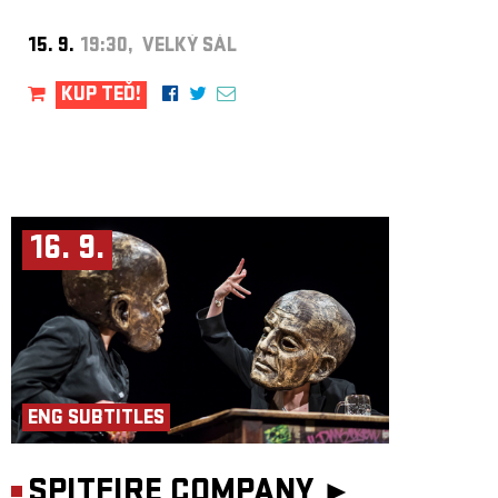
PR: Adéla Brabcová
Produkce: Tantehorse, Jakub Urban, Jan Honeiser
15. 9.
19:30, VELKÝ SÁL
Koprodukce: Palác Akropolis
KUP TEĎ!
16. 9.
ENG SUBTITLES
SPITFIRE COMPANY ►