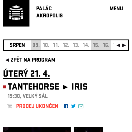
PALÁC
MENU
AKROPOLIS
PROGRA
VELKÝ S
MALÁ S
JAZZ BA
SRPEN
09.
10.
11.
12.
13.
14.
15.
16.
17.
18.
DOPORU
ZPĚT NA PROGRAM
HUDBA
DIVADLO
ÚTERÝ 21. 4.
OFF PR
TANTEHORSE ►
IRIS
DÁRKOVÉ 
19:30, VELKÝ SÁL
O AKROPOL
PROJEKTY
PRODEJ UKONČEN
UNDERGRO
KONTAKTY