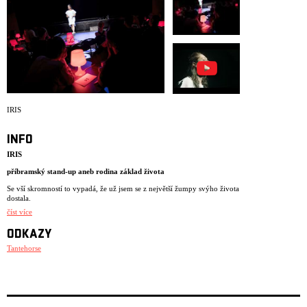
ARCHIV
NEWSLETT
IRIS
INFO
IRIS
příbramský stand-up aneb rodina základ života
Se vší skromností to vypadá, že už jsem se z největší žumpy svýho života
dostala.
číst více
V deseti letech jsme neznala slova jako mikrovlnka a kávovar. Na
sedmdesáti pěti metrech čtverečních nás bydlelo někdy až třináct.
ODKAZY
Vztahy? Jaký máte na mysli?
Tantehorse
Mám na sebe nárok být zdravá. Snažím se uvěřit tomu, že za něco stojím
a že má smysl každej den vstát. Potřebuji váš souhlas. Člověk se chce
zabít a má doma tak akorát ibuprofen. Dostanu se někdy z toho bahna?
Klobouk dolů před vaší výdrží…Já bych se sebou nevydržela. Pomoc je
tak trochu moc. Stačilo! Mám vás ráda jako flašku. Tady je srandy jako
na hřbitově. Já ty emoce na jevišti umím, mám nastřádáno. Chcete