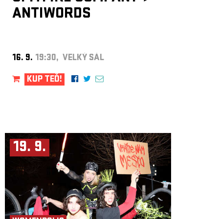
ANTIWORDS
16. 9.
19:30, VELKÝ SÁL
KUP TEĎ!
19. 9.