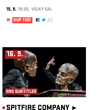
Technická spolupráce: Lukáš Kalivoda, Jan Kalivoda, Jan Sháněl,
Anna Moberg, Alexander Moberg
Pedagog navazující kontextuální dílny: Anna Moberg
15. 9.
19:30, VELKÝ SÁL
Produkce: Iva Moberg
Délka představení: 60 minut. Na každé představení navazuje diskuse
s diváky – o představení i o uprchlictví.
KUP TEĎ!
Premiéra: 2016 – Asker, Norsko
www.nie-theatre.com
Podpořili: Ministerstvo kultury ČR, Státní fond kultury ČR, Arts and
Culture Norway, Norwegian Ministry of Foreign Affairs, inscenace
vznikla ve spolupráci s obyvateli uprchlického tábora v Askeru a také
s Abdallahem Didar Badlehem a Ālirezou Hussainim. Projekt byl
podpořen z finančních mechanismů EHP a Norska 2014–2021.
16. 9.
ENG SUBTITLES
SPITFIRE COMPANY ►