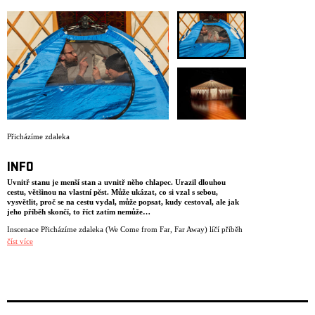
ARCHIV
NEWSLETT
Přicházíme zdaleka
INFO
Uvnitř stanu je menší stan a uvnitř něho chlapec. Urazil dlouhou
cestu, většinou na vlastní pěst. Může ukázat, co si vzal s sebou,
vysvětlit, proč se na cestu vydal, může popsat, kudy cestoval, ale jak
jeho příběh skončí, to říct zatím nemůže…
Inscenace Přicházíme zdaleka (We Come from Far, Far Away) líčí příběh
dvou chlapců z Aleppa putujících do Norska. Na pozadí cesty přes
číst více
Turecko, Řecko, Makedonii a dál až do Osla se tu vypráví o věcech,
lidech a místech a v neposlední řadě také o životě a smrti. Inscenace
o uprchlictví a uprchlících určená pro mladší publikum (10+) i dospělé
se hraje uvnitř mongolské jurty a využívá živou hudbu, storytelling,
klauniádu, stínové divadlo a malý stan. Velký příběh z intimní
vzdálenosti. Soubor Divadla NIE vytvořil projekt Přicházíme zdaleka ve
spolupráci s norským azylovým střediskem Hvalstad Transittmottak,