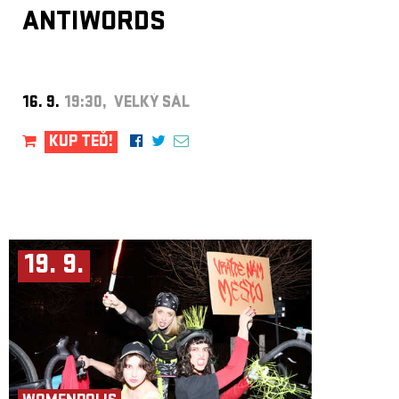
ANTIWORDS
16. 9.
19:30, VELKÝ SÁL
KUP TEĎ!
19. 9.