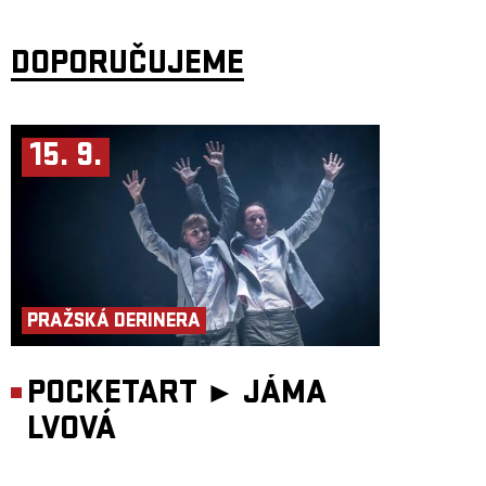
které slouží jako první přijímací místo pro mladé uprchlíky (ve věku 13–
18 let), kteří přišli do Norska bez rodičů a žádají zde o azyl. Uprchlíci, se
kterými se tvůrci setkali, pocházeli většinou ze Sýrie a Afghánistánu a
cestu do Norska absolvovali sami.
DOPORUČUJEME
Inscenace Přicházíme zdaleka měla premiéru na Showbox Festival v Oslu
v 2016 a má za sebou přes 400 repríz. Přicházíme zdaleka se hrálo jak
v základních školách po celém Norsku, tak i na festivalech v České
republice, Švédsku, Dánsku, Anglii, Australii, Irsku, Slovinsku a
Rakousku. V roce 2017 získala inscenace prestižní cenu Hedda Award za
15. 9.
nejlepší představení pro mládež.
Věk: od 10 let
O Divadle NIE
Divadlo NIE je mezinárodní soubor, který při vytváření divadelních
inscenací kombinuje fyzické divadlo, různé jazyky, živou hudbu a
storytelling. Jeho soubor se skládá z umělců z České republiky i různých
evropských i mimoevropských zemí.
„Plné zvratů, šibalského humoru, podmanivé živé hudby a upřímných,
PRAŽSKÁ DERINERA
drobných vhledů do drastické reality… Bezpodmínečné přátelství, stejně
jako odvaha a naděje, jsou přítomné v každém kroku této silné a
dojemné cesty.“ The Herald
Účinkující: Václav Kalivoda, Iva Moberg, Nora Svalheim, Nils
POCKETART ►
JÁMA
Oortwijn/Helder Deploige
Režie: Alex Byrne & Kjell Moberg
LVOVÁ
Dramaturgie: Kjell Moberg
Hudba: David Hlaváč
Scénografie: Kateřina Housková
Světelný design: Šimon Kočí