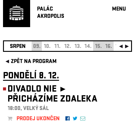
PALÁC
MENU
AKROPOLIS
PROGRA
VELKÝ S
MALÁ S
JAZZ BA
SRPEN
09.
10.
11.
12.
13.
14.
15.
16.
17.
18.
DOPORU
ZPĚT NA PROGRAM
HUDBA
DIVADLO
PONDĚLÍ 8. 12.
OFF PR
DIVADLO NIE ►
DÁRKOVÉ 
PŘICHÁZÍME ZDALEKA
O AKROPOL
PROJEKTY
18:00, VELKÝ SÁL
UNDERGRO
PRODEJ UKONČEN
KONTAKTY