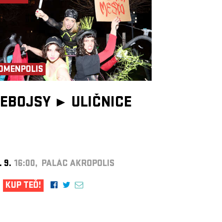
OMENPOLIS
EBOJSY ►
ULIČNICE
. 9.
16:00, PALÁC AKROPOLIS
KUP TEĎ!