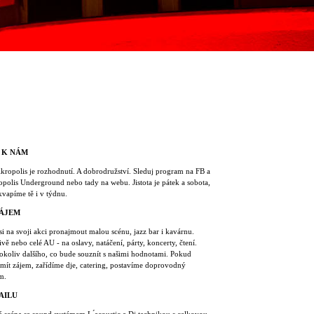
 K NÁM
Akropolis je rozhodnutí. A dobrodružství. Sleduj program na FB a
polis Underground nebo tady na webu. Jistota je pátek a sobota,
kvapíme tě i v týdnu.
ÁJEM
i na svoji akci pronajmout malou scénu, jazz bar i kavárnu.
ivě nebo celé AU - na oslavy, natáčení, párty, koncerty, čtení.
okoliv dalšího, co bude souznít s našimi hodnotami. Pokud
mít zájem, zařídíme dje, catering, postavíme doprovodný
m.
AILU