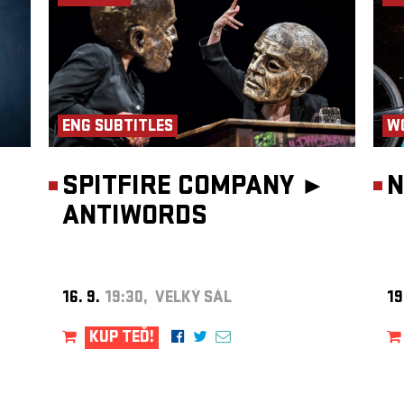
ENG SUBTITLES
W
SPITFIRE COMPANY ►
N
ANTIWORDS
16. 9.
19:30, VELKÝ SÁL
19
KUP TEĎ!