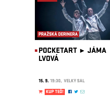
PRAŽSKÁ DERINERA
POCKETART ►
JÁMA
LVOVÁ
15. 9.
19:30, VELKÝ SÁL
KUP TEĎ!