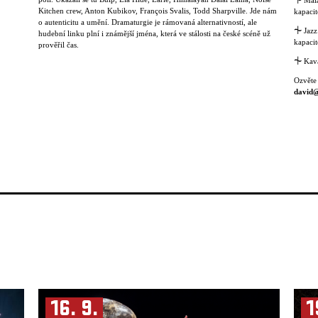
⏆
Malá
Kitchen crew, Anton Kubikov, François Svalis, Todd Sharpville. Jde nám
kapacit
o autenticitu a umění. Dramaturgie je rámovaná alternativností, ale
⏆
Jazz
hudební linku plní i známější jména, která ve stálosti na české scéně už
kapacit
prověřil čas.
⏆
Kavá
Ozvěte
david@
16. 9.
1