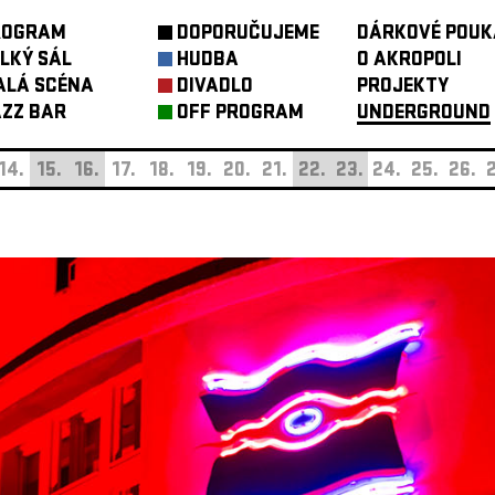
ROGRAM
DOPORUČUJEME
DÁRKOVÉ POUK
LKÝ SÁL
HUDBA
O AKROPOLI
ALÁ SCÉNA
DIVADLO
PROJEKTY
ZZ BAR
OFF PROGRAM
UNDERGROUND
14.
15.
16.
17.
18.
19.
20.
21.
22.
23.
24.
25.
26.
2