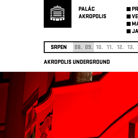
PALÁC
P
AKROPOLIS
VE
M
JA
SRPEN
08.
09.
10.
11.
12.
13.
AKROPOLIS UNDERGROUND