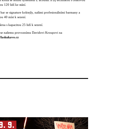
 scéna se sound systémem L ́acoustic a Dj technikou s celkovou
ou 120 lidí ke stání.
 bar se signature koktejly, našimi profesionálními barmany a
ou 40 míst k sezení.
rna s kapacitou 25 lidí k sezení.
 se našemu provoznímu Davidovi Kroupovi na
laskukavo.cz
9. 9.