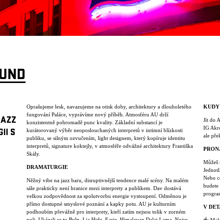
OUND
Oprašujeme lesk, navazujeme na otisk doby, architektury a dlouholetého
KUDY
fungování Paláce, vyprávíme nový příběh. Atmosféru AU drží
JAZZ
Jít do 
konzistentně pohromadě punc kvality. Základní substancí je
IG Akro
kurátorovaný výběr neoposlouchaných interpretů v intimní blízkosti
II S
ale pře
publiku, se silným ozvučením, light designem, který kopíruje identitu
interpretů, signature koktejly, v atmosféře odvážné architektury Františka
PRON
Skály.
Můžeš s
DRAMATURGIE
Jednotl
Nebo c
Něžný vibe na jazz baru, disruptivnější tendence malé scény. Na malém
budete 
sále prakticky není hranice mezi interprety a publikem. Dav dostává
progra
velkou zodpovědnost za spolutvorbu energie vystoupení. Odměnou je
přímo dostupné smyslové poznání a kapky potu. AU je kulturním
V DET
podhoubím převážně pro interprety, kteří zatím nejsou tolik v zorném
poli. Ukázali se tu Bulp, Lia Hide, Earie, Himalayan Dalai Lama, Noise