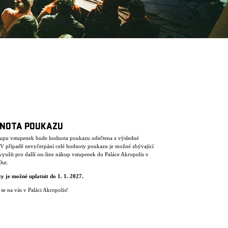
NOTA POUKAZU
kupu vstupenek bude hodnota poukazu odečtena z výsledné
. V případě nevyčerpání celé hodnoty poukazu je možné zbývající
využít pro další on-line nákup vstupenek do Paláce Akropolis v
Out.
y je mo
ž
n
é
uplatnit do 1. 1. 2027.
se na vás v Paláci Akropolis!