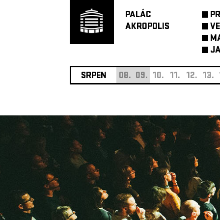
PALÁC
P
AKROPOLIS
VE
M
JA
SRPEN
08.
09.
10.
11.
12.
13.