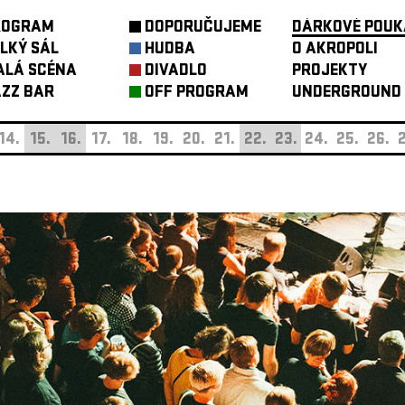
ROGRAM
DOPORUČUJEME
DÁRKOVÉ POUK
LKÝ SÁL
HUDBA
O AKROPOLI
ALÁ SCÉNA
DIVADLO
PROJEKTY
ZZ BAR
OFF PROGRAM
UNDERGROUND
14.
15.
16.
17.
18.
19.
20.
21.
22.
23.
24.
25.
26.
2