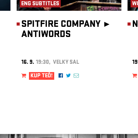
ENG SUBTITLES
W
SPITFIRE COMPANY ►
N
ANTIWORDS
16. 9.
19:30, VELKÝ SÁL
19
KUP TEĎ!