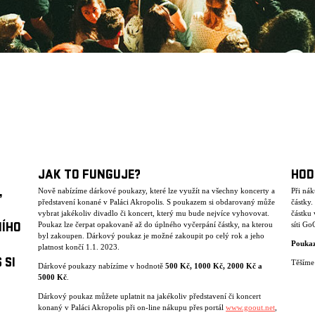
JAK TO FUNGUJE?
HOD
,
Nově nabízíme dárkové poukazy, které lze využít na všechny koncerty a
Při ná
představení konané v Paláci Akropolis. S poukazem si obdarovaný může
částky
vybrat jakékoliv divadlo či koncert, který mu bude nejvíce vyhovovat.
částku 
Poukaz lze čerpat opakovaně až do úplného vyčerpání částky, na kterou
síti Go
NÍHO
byl zakoupen. Dárkový poukaz je možné zakoupit po celý rok a jeho
Poukaz
platnost končí 1.1. 2023.
 SI
Těšíme 
Dárkové poukazy nabízíme v hodnotě
500 K
č
, 1000 K
č
, 2000 K
č
a
5000 K
č
.
Dárkový poukaz můžete uplatnit na jakékoliv představení či koncert
konaný v Paláci Akropolis při on-line nákupu přes portál
www.goout.net
,