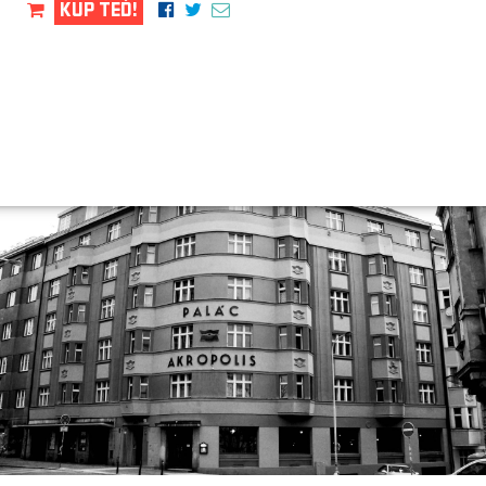
KUP TEĎ!