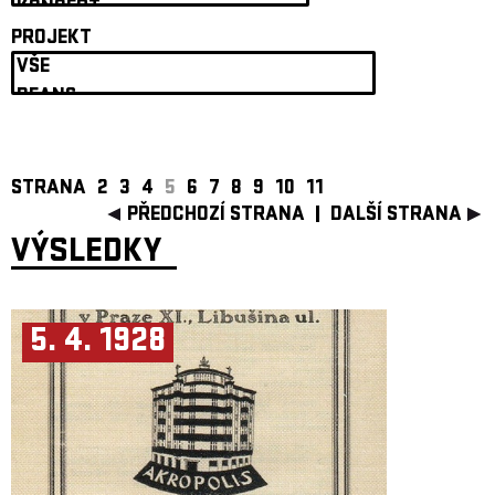
ARCHIV
PROJEKT
NEWSLETT
STRANA
2
3
4
5
6
7
8
9
10
11
PŘEDCHOZÍ STRANA
DALŠÍ STRANA
VÝSLEDKY
5. 4. 1928