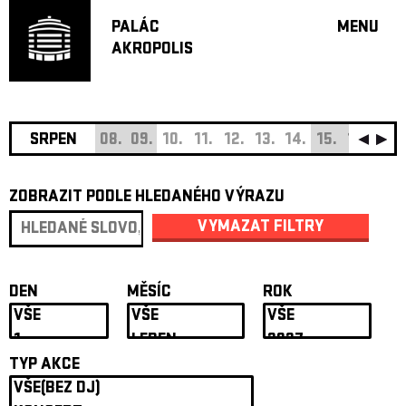
PALÁC
MENU
AKROPOLIS
PROGRA
VELKÝ S
MALÁ S
JAZZ BA
SRPEN
08.
09.
10.
11.
12.
13.
14.
15.
16.
17.
DOPORU
ZOBRAZIT PODLE HLEDANÉHO VÝRAZU
HUDBA
DIVADLO
VYMAZAT FILTRY
OFF PR
DÁRKOVÉ 
DEN
MĚSÍC
ROK
O AKROPOL
PROJEKTY
UNDERGRO
TYP AKCE
KONTAKTY