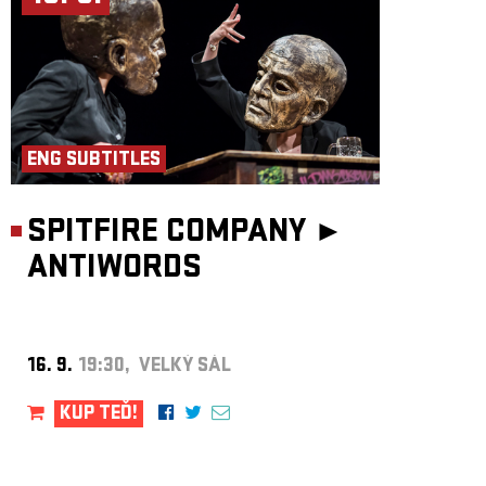
ENG SUBTITLES
SPITFIRE COMPANY ►
ANTIWORDS
16. 9.
19:30, VELKÝ SÁL
KUP TEĎ!