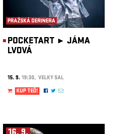
PRAŽSKÁ DERINERA
POCKETART ►
JÁMA
LVOVÁ
15. 9.
19:30, VELKÝ SÁL
KUP TEĎ!
16. 9.