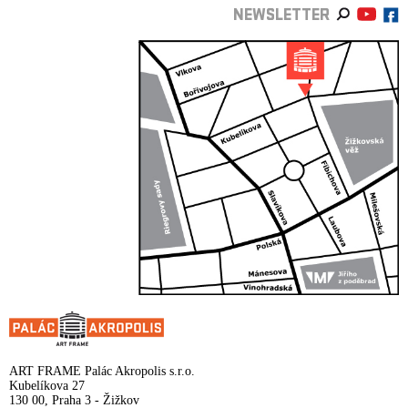
NEWSLETTER
ART FRAME Palác Akropolis s.r.o.
Kubelíkova 27
130 00, Praha 3 - Žižkov