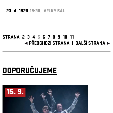
23. 4. 1928
19:30, VELKÝ SÁL
STRANA
2
3
4
5
6
7
8
9
10
11
PŘEDCHOZÍ STRANA
DALŠÍ STRANA
DOPORUČUJEME
15. 9.