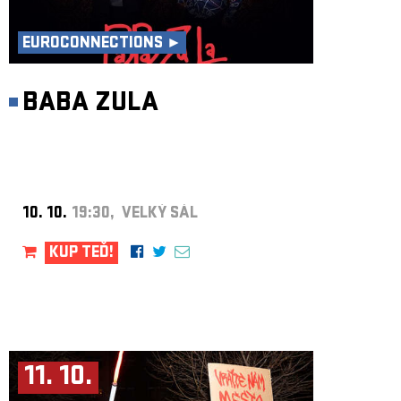
ARCHIV
NEWSLETT
EUROCONNECTIONS ►
BABA ZULA
10. 10.
19:30, VELKÝ SÁL
KUP TEĎ!
11. 10.