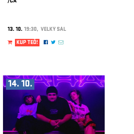
/CA
13. 10.
19:30, VELKÝ SÁL
KUP TEĎ!
14. 10.