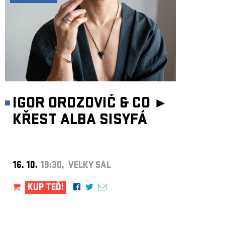
IGOR OROZOVIČ & CO ►
KŘEST ALBA SISYFÁ
16. 10.
19:30, VELKÝ SÁL
KUP TEĎ!