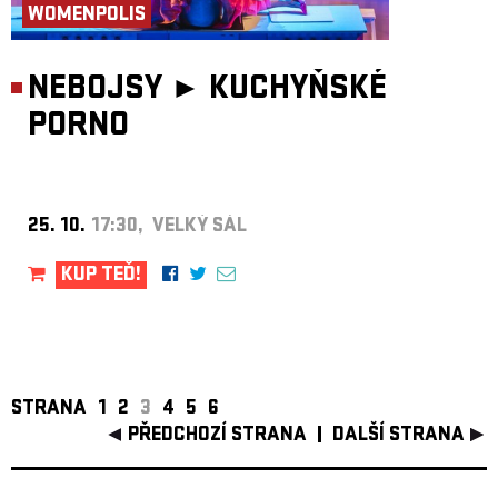
WOMENPOLIS
NEBOJSY ►
KUCHYŇSKÉ
PORNO
25. 10.
17:30, VELKÝ SÁL
KUP TEĎ!
STRANA
1
2
3
4
5
6
PŘEDCHOZÍ STRANA
DALŠÍ STRANA