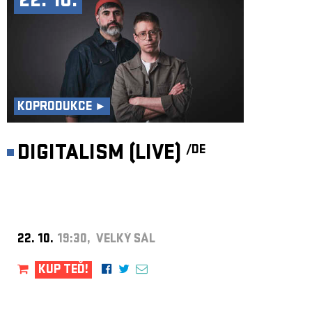
22. 10.
KOPRODUKCE ►
DIGITALISM (LIVE)
/DE
22. 10.
19:30, VELKÝ SÁL
KUP TEĎ!