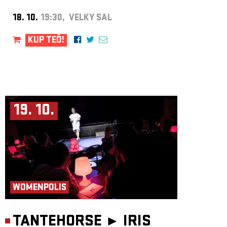
18. 10.
19:30, VELKÝ SÁL
KUP TEĎ!
19. 10.
WOMENPOLIS
TANTEHORSE ►
IRIS