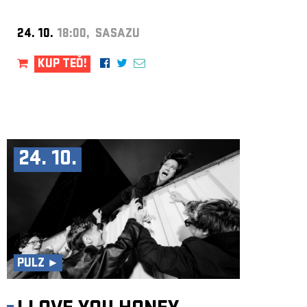
24. 10.
18:00, SASAZU
KUP TEĎ!
24. 10.
PULZ ►