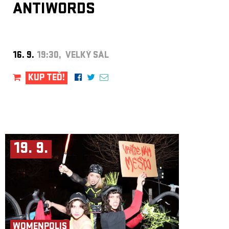
ANTIWORDS
16. 9.
19:30, VELKÝ SÁL
KUP TEĎ!
19. 9.
WOMENPOLIS