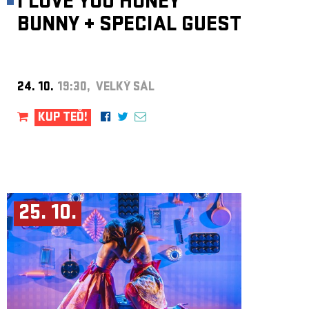
I LOVE YOU HONEY
BUNNY
+
SPECIAL GUEST
24. 10.
19:30, VELKÝ SÁL
KUP TEĎ!
25. 10.