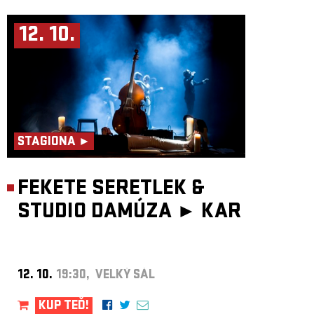
12. 10.
STAGIONA ►
FEKETE SERETLEK &
STUDIO DAMÚZA ►
KAR
12. 10.
19:30, VELKÝ SÁL
KUP TEĎ!