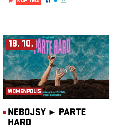
KUP TEĎ!
18. 10.
WOMENPOLIS
NEBOJSY ►
PARTE
HARD