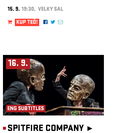
15. 9.
19:30, VELKÝ SÁL
KUP TEĎ!
16. 9.
ENG SUBTITLES
SPITFIRE COMPANY ►