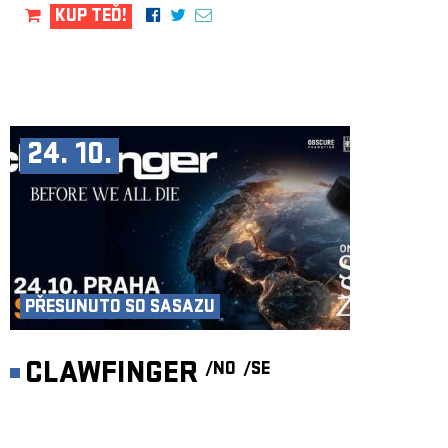
KUP TEĎ!
24. 10.
PŘESUNUTO SO SASAZU
CLAWFINGER
/NO
/SE