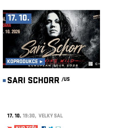
17. 10.
KOPRODUKCE ►
SARI SCHORR
/US
17. 10.
19:30, VELKÝ SÁL