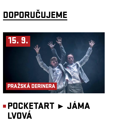
DOPORUČUJEME
15. 9.
PRAŽSKÁ DERINERA
POCKETART ►
JÁMA
LVOVÁ