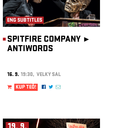
ENG SUBTITLES
SPITFIRE COMPANY ►
ANTIWORDS
16. 9.
19:30, VELKÝ SÁL
KUP TEĎ!
19. 9.