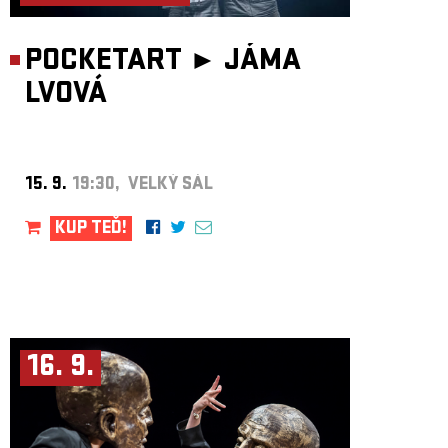
POCKETART ►
JÁMA
LVOVÁ
15. 9.
19:30, VELKÝ SÁL
KUP TEĎ!
16. 9.