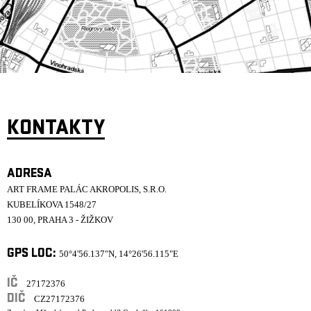
ARCHIV
NEWSLETT
KONTAKTY
ADRESA
ART FRAME PALÁC AKROPOLIS, S.R.O.
KUBELÍKOVA 1548/27
130 00, PRAHA 3 - ŽIŽKOV
GPS LOC:
50°4'56.137"N, 14°26'56.115"E
IČ
27172376
DIČ
CZ27172376