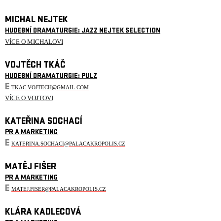
MICHAL NEJTEK
HUDEBNÍ DRAMATURGIE: JAZZ NEJTEK SELECTION
VÍCE O MICHALOVI
VOJTĚCH TKÁČ
HUDEBNÍ DRAMATURGIE: PULZ
E
TKAC.VOJTECH@GMAIL.COM
VÍCE O VOJTOVI
KATEŘINA SOCHACÍ
PR A MARKETING
E
KATERINA.SOCHACI@PALACAKROPOLIS.CZ
MATĚJ FIŠER
PR A MARKETING
E
MATEJ.FISER@PALACAKROPOLIS.CZ
KLÁRA KADLECOVÁ