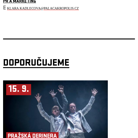
PR A MARKETING
E
KLARA.KADLECOVA@PALACAKROPOLIS.CZ
DOPORUČUJEME
15. 9.
PRAŽSKÁ DERINERA