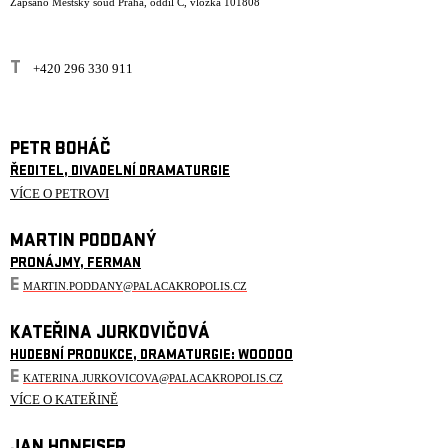
Zapsáno Městský soud Praha, oddíl C, vložka 101808
T
+420 296 330 911
PETR BOHÁČ
ŘEDITEL, DIVADELNÍ DRAMATURGIE
VÍCE O PETROVI
MARTIN PODDANÝ
PRONÁJMY, FERMAN
E
MARTIN.PODDANY@PALACAKROPOLIS.CZ
KATEŘINA JURKOVIČOVÁ
HUDEBNÍ PRODUKCE, DRAMATURGIE: WOODOO
E
KATERINA.JURKOVICOVA@PALACAKROPOLIS.CZ
VÍCE O KATEŘINĚ