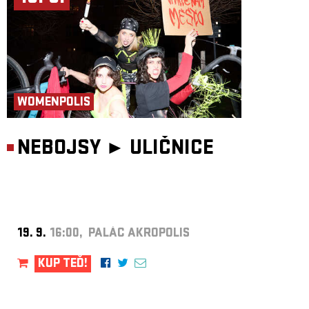
WOMENPOLIS
NEBOJSY ►
ULIČNICE
19. 9.
16:00, PALÁC AKROPOLIS
KUP TEĎ!