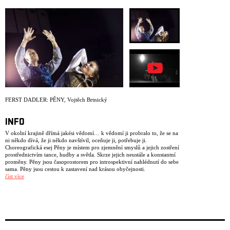
ARCHIV
NEWSLETT
FERST DADLER: PĚNY
,
Vojtěch Brtnický
INFO
V okolní krajině dřímá jakési vědomí… k vědomí ji probralo to, že se na
ni někdo dívá, že ji někdo navštívil, oceňuje ji, potřebuje ji.
Choreografická esej Pěny je místem pro zjemnění smyslů a jejich zostření
prostřednictvím tance, hudby a světla. Skrze jejich neustále a konstantní
proměny. Pěny jsou časoprostorem pro introspektivní nahlédnutí do sebe
sama. Pěny jsou cestou k zastavení nad krásou obyčejnosti.
Skoroobyčejnosti.
číst více
Tvorba a interpretace: Elia Moretti, Inga Zotova-Mikshina, Roma
Zotov-Mikshin
Výzkum a supervize: Petra Hauerová
Kostýmy: Anne-Catherine Kunz
Světelný design: Vojtěch Brtnický
Partneři projektu: Palác Akropolis, KD Mlejn