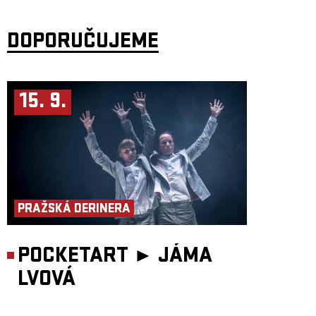
Projekt je podpořen Ministerstvem kultury ČR, Státním fondem kultury
ČR a Nadaci Život umělce.
DOPORUČUJEME
15. 9.
PRAŽSKÁ DERINERA
POCKETART ►
JÁMA
LVOVÁ