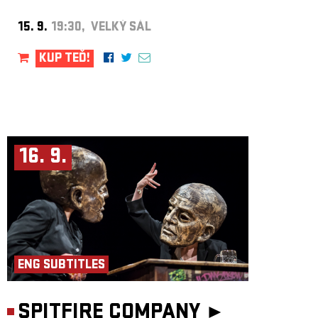
15. 9.
19:30, VELKÝ SÁL
KUP TEĎ!
16. 9.
ENG SUBTITLES
SPITFIRE COMPANY ►