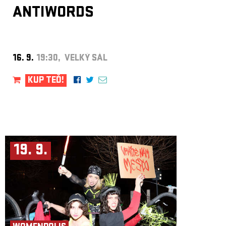
ANTIWORDS
16. 9.
19:30, VELKÝ SÁL
KUP TEĎ!
19. 9.