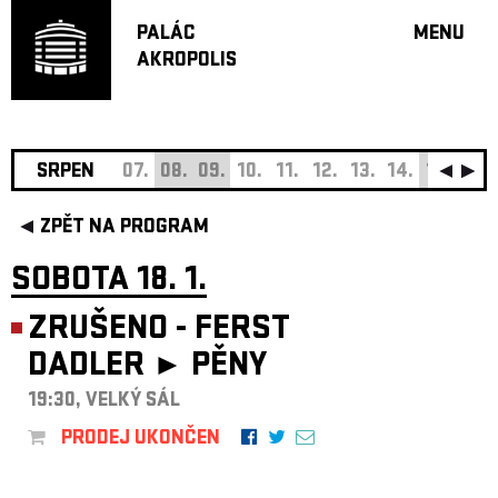
PALÁC
MENU
AKROPOLIS
PROGRA
VELKÝ S
MALÁ S
JAZZ BA
SRPEN
07.
08.
09.
10.
11.
12.
13.
14.
15.
16.
DOPORU
ZPĚT NA PROGRAM
HUDBA
DIVADLO
SOBOTA 18. 1.
OFF PR
ZRUŠENO - FERST
DÁRKOVÉ 
DADLER ►
PĚNY
O AKROPOL
PROJEKTY
19:30, VELKÝ SÁL
UNDERGRO
PRODEJ UKONČEN
KONTAKTY