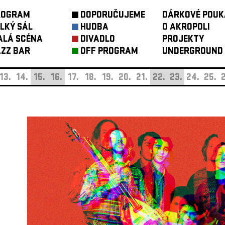
ROGRAM
DOPORUČUJEME
DÁRKOVÉ POUK
LKÝ SÁL
HUDBA
O AKROPOLI
ALÁ SCÉNA
DIVADLO
PROJEKTY
ZZ BAR
OFF PROGRAM
UNDERGROUND
13.
14.
15.
16.
17.
18.
19.
20.
21.
22.
23.
24.
25.
2