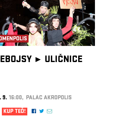
OMENPOLIS
EBOJSY ►
ULIČNICE
. 9.
16:00, PALÁC AKROPOLIS
KUP TEĎ!