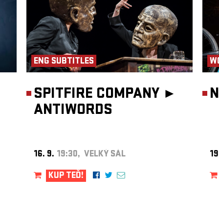
endární
edli
iliónů
jich
nkami
ENG SUBTITLES
W
SPITFIRE COMPANY ►
N
ANTIWORDS
16. 9.
19:30, VELKÝ SÁL
19
KUP TEĎ!