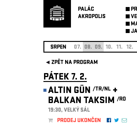
PALÁC
P
AKROPOLIS
VE
M
JA
SRPEN
07.
08.
09.
10.
11.
12.
ZPĚT NA PROGRAM
PÁTEK 7. 2.
ALTIN GÜN
+
/TR
/NL
BALKAN TAKSIM
/RO
19:30, VELKÝ SÁL
PRODEJ UKONČEN