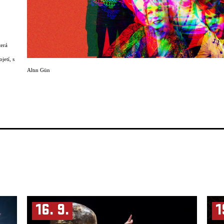
terá
jetí, s
Altın Gün
pina
ka
u
ho
vým
šních
mi
dr
ář.
recká
ý a
a basu
16. 9.
1