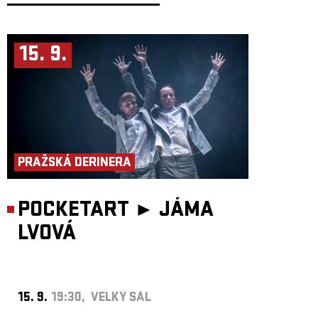
S koncerty, které se pravidelně vyprodávají ve městech jako Istanbul,
Berlín, Varšava či Athény, si Michelle vybudovala specifické publikum
zahrnující východoevropskou diasporu, berlínskou queer scénu
i posluchače s chutí pro melodramatickou baladičnost ve stylu Charlese
15. 9.
Aznavoura, Zekiho Mürena a Nikolaje Sličenka. Ačkoli její koncerty
zahrnují více živých prvků a sestavu hudebníků, nadále si své desky
produkuje a vydává sama, čímž si zachovává intimitu a jednotnost
výrazu – z její ložnice až k vám. Jde o žánr založený částečně na melodii
a stylu, ale především na charakteristickém fatalisticko-oslavném přístupu
k psaní písní.
PRAŽSKÁ DERINERA
POCKETART ►
JÁMA
LVOVÁ
15. 9.
19:30, VELKÝ SÁL