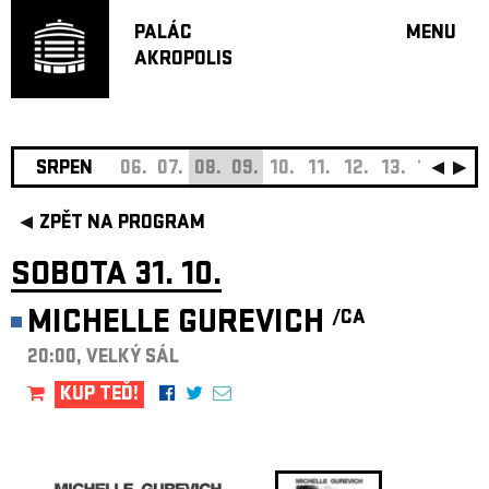
PALÁC
MENU
AKROPOLIS
PROGRA
VELKÝ S
MALÁ S
JAZZ BA
SRPEN
06.
07.
08.
09.
10.
11.
12.
13.
14.
15.
DOPORU
ZPĚT NA PROGRAM
HUDBA
DIVADLO
SOBOTA 31. 10.
OFF PR
MICHELLE GUREVICH
/CA
DÁRKOVÉ 
20:00, VELKÝ SÁL
O AKROPOL
PROJEKTY
KUP TEĎ!
UNDERGRO
KONTAKTY