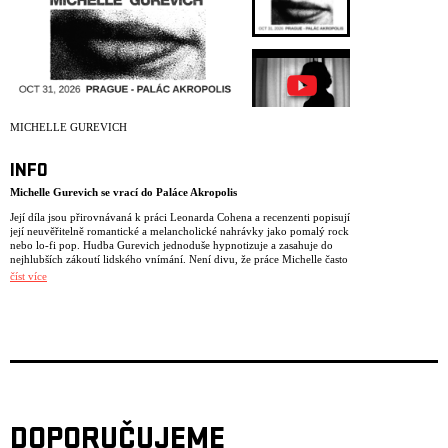
ARCHIV
NEWSLETT
MICHELLE GUREVICH
INFO
Michelle Gurevich se vrací do Paláce Akropolis
Její díla jsou přirovnávaná k práci Leonarda Cohena a recenzenti popisují
její neuvěřitelně romantické a melancholické nahrávky jako pomalý rock
nebo lo-fi pop. Hudba Gurevich jednoduše hypnotizuje a zasahuje do
nejhlubších zákoutí lidského vnímání. Není divu, že práce Michelle často
využívají režiséři a producenti televizních reklam.
číst více
Sedmé album Michelle, vytvořené v ložnici –
It Was the Moment
–
nezklame ty, kteří očekávají nový soundtrack pro svou temnotu a
saudade. Možná jde dokonce o její dosud nejzranitelnější a nejvýraznější
dílo, což není překvapivé, protože vznikalo v období smutku a
psychické nestability. V těchto písních je nová úroveň emocionální
odevzdanosti, která potvrzuje její místo v linii dramatických
chansonniérů. Témata zahrnují fatalistické poddání se vášni, pomíjivost
setkání, ztrátu matky a domova, konec světa i ztrátu rozumu – v tom
nejlepším i nejhorším smyslu. Michelle zde nabízí celou svou zvukovou
paletu – od temného lynchovského realismu přes elegantní humor až po
DOPORUČUJEME
královnu epického melodramatu.