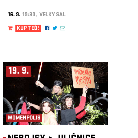
16. 9.
19:30, VELKÝ SÁL
KUP TEĎ!
19. 9.
WOMENPOLIS