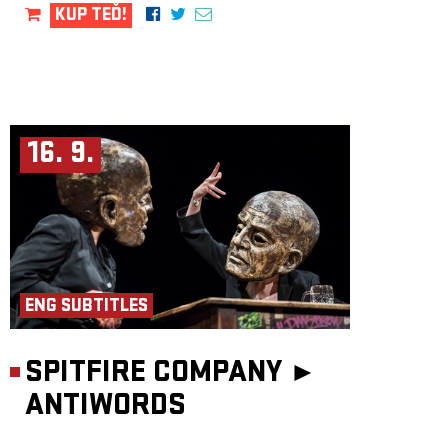
KUP TEĎ!
16. 9.
ENG SUBTITLES
SPITFIRE COMPANY ►
ANTIWORDS