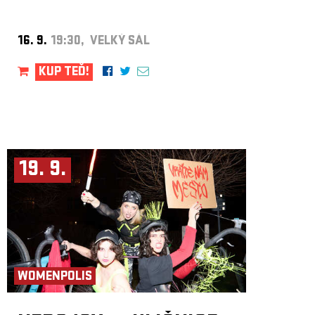
16. 9.
19:30, VELKÝ SÁL
KUP TEĎ!
19. 9.
WOMENPOLIS