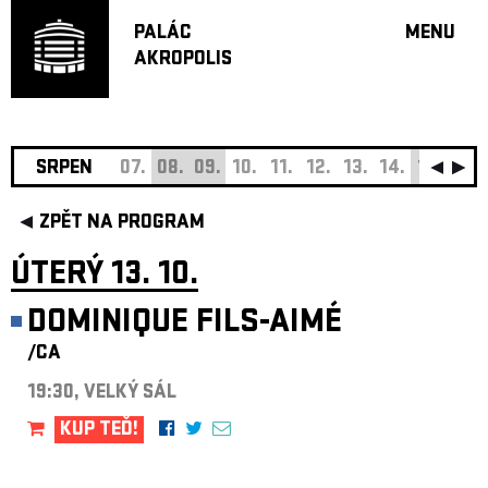
PALÁC
MENU
AKROPOLIS
PROGRA
VELKÝ S
MALÁ S
JAZZ BA
SRPEN
07.
08.
09.
10.
11.
12.
13.
14.
15.
16.
DOPORU
ZPĚT NA PROGRAM
HUDBA
DIVADLO
ÚTERÝ 13. 10.
OFF PR
DOMINIQUE FILS-AIMÉ
DÁRKOVÉ 
/CA
O AKROPOL
PROJEKTY
19:30, VELKÝ SÁL
UNDERGRO
KUP TEĎ!
KONTAKTY