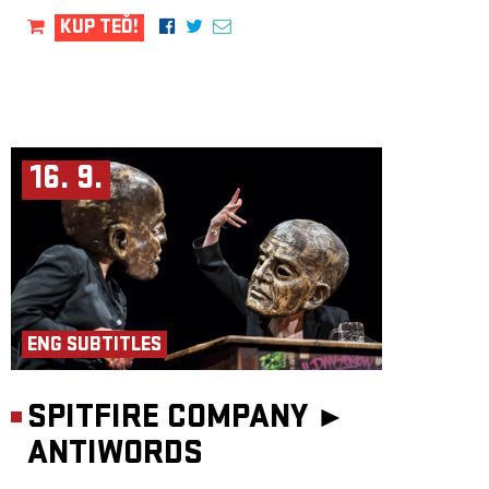
KUP TEĎ!
16. 9.
ENG SUBTITLES
SPITFIRE COMPANY ►
ANTIWORDS