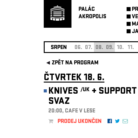
PALÁC
P
AKROPOLIS
VE
M
JA
SRPEN
06.
07.
08.
09.
10.
11.
ZPĚT NA PROGRAM
ČTVRTEK 18. 6.
KNIVES
+
SUPPORT
/UK
SVAZ
20:00, CAFE V LESE
PRODEJ UKONČEN