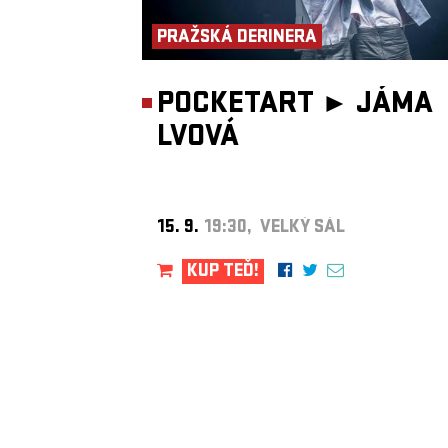
PRAŽSKÁ DERINERA
POCKETART ►
JÁMA
LVOVÁ
15. 9.
19:30, VELKÝ SÁL
KUP TEĎ!