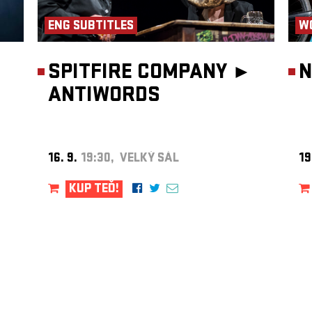
ENG SUBTITLES
W
SPITFIRE COMPANY ►
N
ANTIWORDS
16. 9.
19:30, VELKÝ SÁL
19
KUP TEĎ!