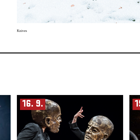
Knives
16. 9.
1