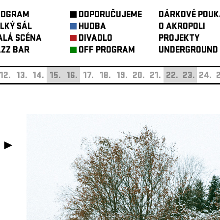
ROGRAM
DOPORUČUJEME
DÁRKOVÉ POUK
LKÝ SÁL
HUDBA
O AKROPOLI
ALÁ SCÉNA
DIVADLO
PROJEKTY
ZZ BAR
OFF PROGRAM
UNDERGROUND
12.
13.
14.
15.
16.
17.
18.
19.
20.
21.
22.
23.
24.
2
 ►