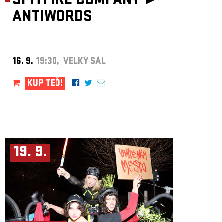
SPITFIRE COMPANY ►
ANTIWORDS
16. 9.
19:30, VELKÝ SÁL
KUP TEĎ!
19. 9.