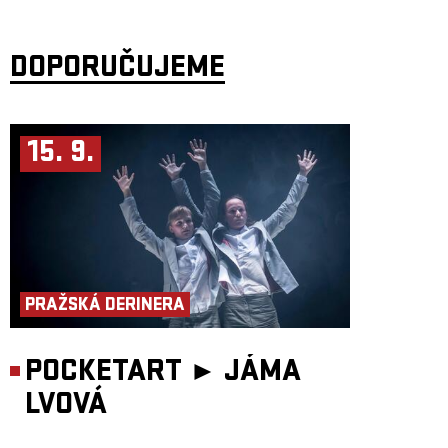
DOPORUČUJEME
15. 9.
PRAŽSKÁ DERINERA
POCKETART ►
JÁMA
LVOVÁ