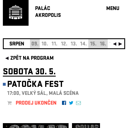
PALÁC
MENU
AKROPOLIS
PROGRA
VELKÝ S
MALÁ S
JAZZ BA
SRPEN
09.
10.
11.
12.
13.
14.
15.
16.
17.
18.
DOPORU
ZPĚT NA PROGRAM
HUDBA
DIVADLO
SOBOTA 30. 5.
OFF PR
PATOČKA FEST
DÁRKOVÉ 
17:00, VELKÝ SÁL, MALÁ SCÉNA
O AKROPOL
PROJEKTY
PRODEJ UKONČEN
UNDERGRO
KONTAKTY