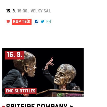
15. 9.
19:30, VELKÝ SÁL
KUP TEĎ!
16. 9.
ENG SUBTITLES