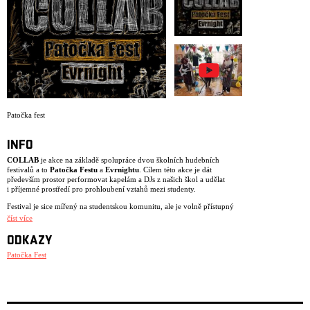
ARCHIV
NEWSLETT
Patočka fest
INFO
COLLAB
je akce na základě spolupráce dvou školních hudebních
festivalů a to
Patočka Festu
a
Evrnightu
. Cílem této akce je dát
především prostor performovat kapelám a DJs z našich škol a udělat
i příjemné prostředí pro prohloubení vztahů mezi studenty.
Festival je sice mířený na studentskou komunitu, ale je volně přístupný
pro každého, kdo si rád užije kapely a interprety jako je
Dukla
,
číst více
Franklin, 2Mgs
a mnoho dalších.
ODKAZY
Patočka Fest