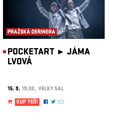
PRAŽSKÁ DERINERA
POCKETART ►
JÁMA
LVOVÁ
15. 9.
19:30, VELKÝ SÁL
KUP TEĎ!