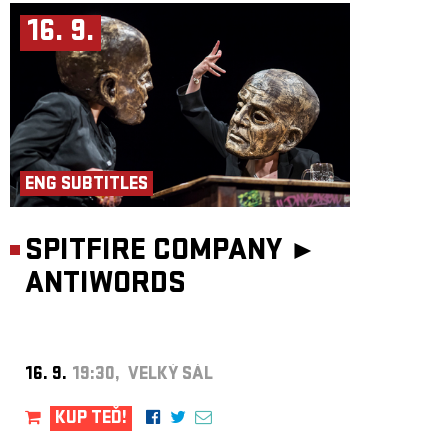
16. 9.
ENG SUBTITLES
SPITFIRE COMPANY ►
ANTIWORDS
16. 9.
19:30, VELKÝ SÁL
KUP TEĎ!