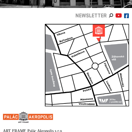
NEWSLETTER
ART FRAME Palác Akropolis s.r.o.