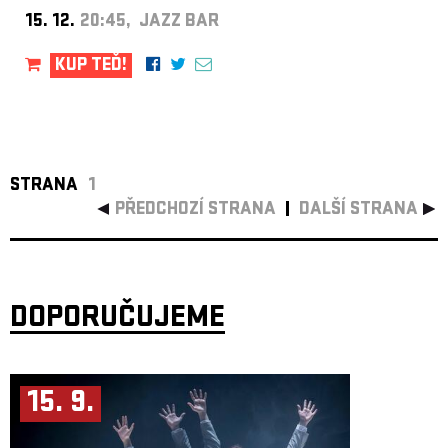
15. 12.
20:45, JAZZ BAR
KUP TEĎ!
STRANA
1
PŘEDCHOZÍ STRANA
DALŠÍ STRANA
DOPORUČUJEME
15. 9.