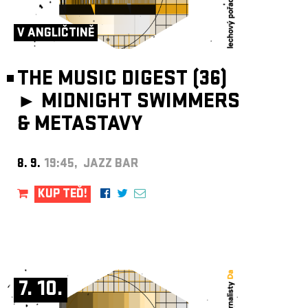
ARCHIV
NEWSLETT
V ANGLIČTINĚ
THE MUSIC DIGEST (36)
►
MIDNIGHT SWIMMERS
& METASTAVY
8. 9.
19:45, JAZZ BAR
KUP TEĎ!
7. 10.