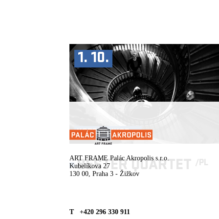
1. 10.
KOPRODUKCE ►
ART FRAME Palác Akropolis s.r.o.
BESTER QUARTET
/PL
Kubelíkova 27
130 00, Praha 3 - Žižkov
T +420 296 330 911