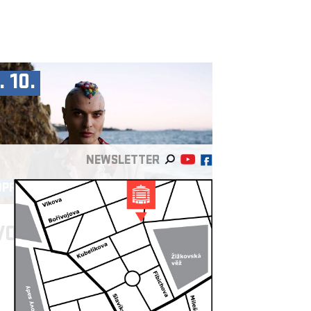
. 10.
NEWSLETTER
OPRODUKCE ►
VO DIMČEV
/BG