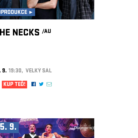
OPRODUKCE ►
HE NECKS
/AU
. 9.
19:30, VELKÝ SÁL
KUP TEĎ!
5. 9.