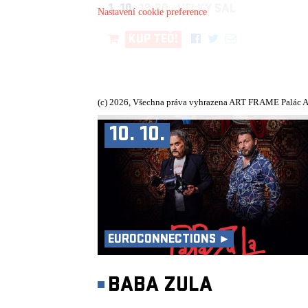
1. 10.
19:30, VELKÝ SÁL
Nastavení cookie preference
KUP TEĎ!
(c) 2026, Všechna práva vyhrazena ART FRAME Palác A
10. 10.
EUROCONNECTIONS ►
BABA ZULA