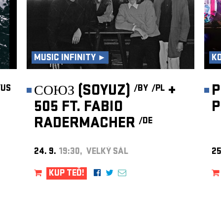
MUSIC INFINITY ►
K
СОЮЗ (SOYUZ)
+
P
/US
/BY
/PL
505 FT. FABIO
P
RADERMACHER
/DE
24. 9.
19:30, VELKÝ SÁL
25
KUP TEĎ!