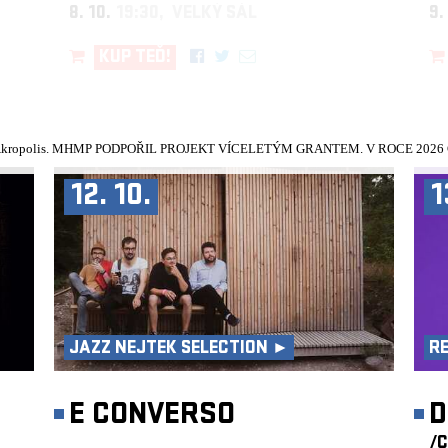
8. 10.
19:30, VELKÝ SÁL
9.
KUP TEĎ!
kropolis.
MHMP PODPOŘIL PROJEKT VÍCELETÝM GRANTEM. V ROCE 2026 Č
12. 10.
1
JAZZ NEJTEK SELECTION ►
R
E CONVERSO
D
/