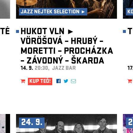
JAZZ NEJTEK SELECTION ►
K
TÉ
HUKOT VLN ►
T
VÖRÖŠOVÁ – HRUBÝ –
MORETTI – PROCHÁZKA
– ZÁVODNÝ – ŠKARDA
14. 9.
20:30, JAZZ BAR
17
KUP TEĎ!
24. 9.
2