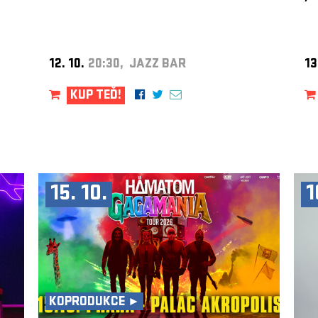
12. 10.
20:30, JAZZ BAR
13
KUP TEĎ!
15. 10.
1
KOPRODUKCE ►