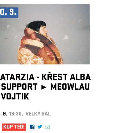
0. 9.
ATARZIA - KŘEST ALBA
SUPPORT ►
MEOWLAU
VOJTIK
. 9.
19:30, VELKÝ SÁL
KUP TEĎ!