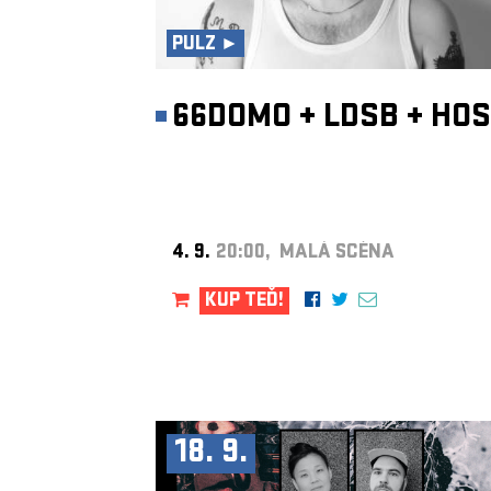
PULZ ►
66DOMO
+
LDSB
+
HOS
4. 9.
20:00, MALÁ SCÉNA
KUP TEĎ!
18. 9.