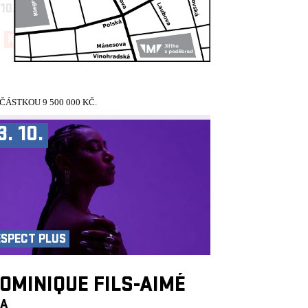
 10.
19:30, VELKÝ SÁL
KUP TEĎ!
ÁSTKOU 9 500 000 KČ.
3. 10.
ESPECT PLUS
OMINIQUE FILS-AIMÉ
CA