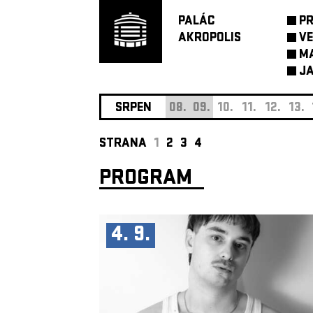
PALÁC
P
AKROPOLIS
VE
M
JA
SRPEN
08.
09.
10.
11.
12.
13.
STRANA
1
2
3
4
PROGRAM
4. 9.