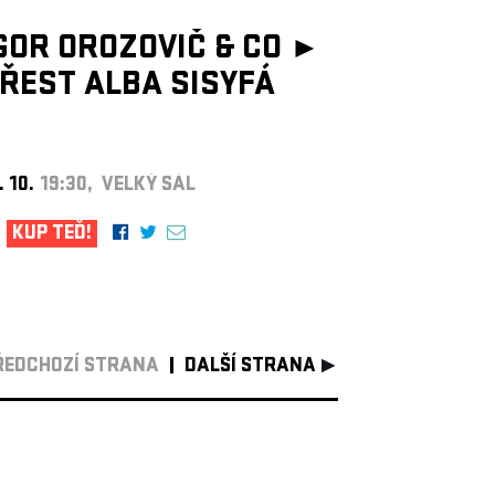
GOR OROZOVIČ & CO ►
ŘEST ALBA SISYFÁ
. 10.
19:30, VELKÝ SÁL
KUP TEĎ!
ŘEDCHOZÍ STRANA
DALŠÍ STRANA