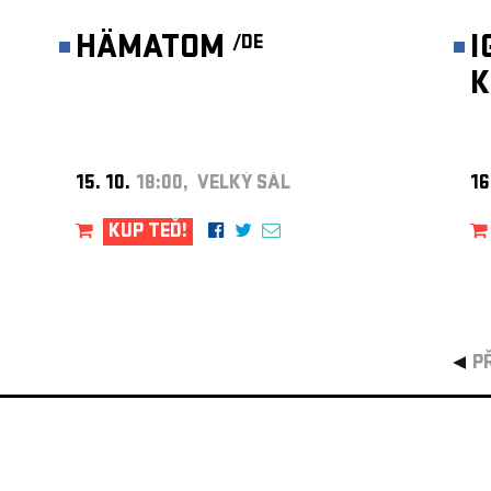
HÄMATOM
I
/DE
K
15. 10.
18:00, VELKÝ SÁL
16
KUP TEĎ!
P