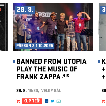
29. 9.
3
PŘESUN Z 1.10.2025
BANNED FROM UTOPIA
K
PLAY THE MUSIC OF
+
FRANK ZAPPA
+
/US
29. 9.
19:30, VELKÝ SÁL
30
KUP TEĎ!