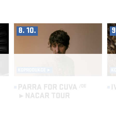
8. 10.
9
KOPRODUKCE ►
K
PARRA FOR CUVA
I
/DE
►
NACAR TOUR