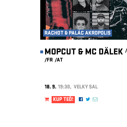
RACHOT & PALÁC AKROPOLIS
MOPCUT & MC DÄLEK
/FR
/AT
18. 9.
19:30, VELKÝ SÁL
KUP TEĎ!