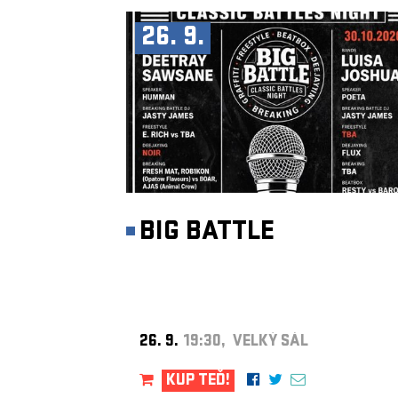
26. 9.
BIG BATTLE
26. 9.
19:30, VELKÝ SÁL
KUP TEĎ!