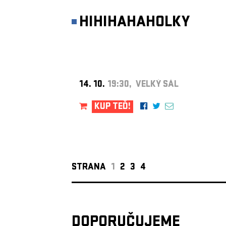
HIHIHAHAHOLKY
14. 10.
19:30, VELKÝ SÁL
KUP TEĎ!
STRANA
1
2
3
4
DOPORUČUJEME