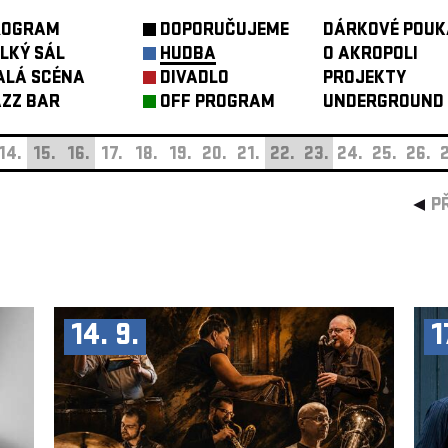
ROGRAM
DOPORUČUJEME
DÁRKOVÉ POUK
LKÝ SÁL
HUDBA
O AKROPOLI
ALÁ SCÉNA
DIVADLO
PROJEKTY
ZZ BAR
OFF PROGRAM
UNDERGROUND
14.
15.
16.
17.
18.
19.
20.
21.
22.
23.
24.
25.
26.
2
P
14. 9.
1