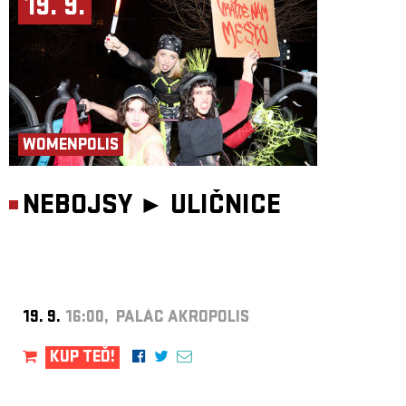
19. 9.
WOMENPOLIS
NEBOJSY ►
ULIČNICE
19. 9.
16:00, PALÁC AKROPOLIS
KUP TEĎ!