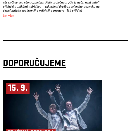
vás slyšíme, my vám rozumíme! Naše společnost „Co je naše, není vaše”
přichází s unikátní nabídkou – exkluzivní dražbou zeleného pozemku na
území našeho soukromého veřejného prostoru. Tak přijďte!
číst více
Ulice zaplnil smog. Ve městě přibývá aut. Stromy mizí a jejich místo
zabírá asfalt. A zatímco město neustále roste, bydlení se mění
v nedostupný luxus. Z domovů se stávají investice nebo krátkodobé
pronájmy pro turisty – co bude dál? Co s tím?
Uličnice beze strachu volají: „Vraťte nám naše město zpět!” a vyráží do
ulic! A vy si namažte kolena, protože jdete s nimi!
Uličnice jsou site-specific performativně imerzivní procházka Žižkovem
mapující těžkosti marginalizovaných skupin v rámci veřejného prostoru,
kde velké struktury ovlivňují každodenní život rodičů, seniorů či osob
DOPORUČUJEME
s omezenou mobilitou. Zdánlivě neškodná místa, jako jsou parky,
chodníky nebo veřejné toalety, se snadno proměňují v dějiště
nepříjemných situací.
Veřejný prostor se před očima diváka mění v hrací plochu, divák je
svědkem absurdních situací poukazujících na systémové nedostatky.
Navíc se stane spoluaktérem, který doslova vstoupí do příběhu města,
15. 9.
zažije ho v tělesném i emocionálním rozměru, a sám si zodpoví, co je
normální, a co už nikoliv.
PS: Doporučujeme dorazit pěšky, na kole, nebo využít služeb MHD.
Hrozí, že vaše auto bude zneškodněno.
Koncept, produkce: Nebojsy
Performance: Johana Kyselková, Kristýna Štarhová, Tereza
Holubová, Ondřej Báča a Štěpán Kaminský
Scénář: Bára Viceníková a kolektiv
Režie: kolektiv