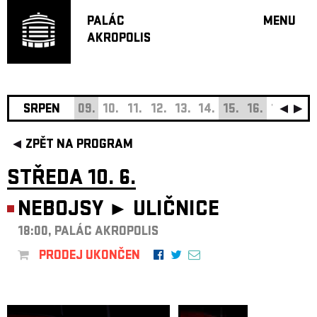
PALÁC
MENU
AKROPOLIS
PROGRA
VELKÝ S
MALÁ S
JAZZ BA
SRPEN
09.
10.
11.
12.
13.
14.
15.
16.
17.
18.
DOPORU
ZPĚT NA PROGRAM
HUDBA
DIVADLO
STŘEDA 10. 6.
OFF PR
NEBOJSY ►
ULIČNICE
DÁRKOVÉ 
18:00, PALÁC AKROPOLIS
O AKROPOL
PROJEKTY
PRODEJ UKONČEN
UNDERGRO
KONTAKTY