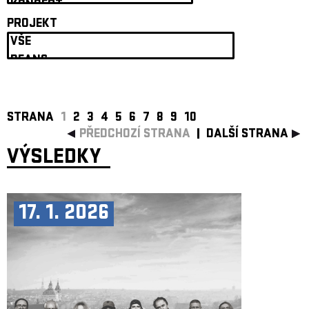
ARCHIV
PROJEKT
NEWSLETT
STRANA
1
2
3
4
5
6
7
8
9
10
PŘEDCHOZÍ STRANA
DALŠÍ STRANA
VÝSLEDKY
17. 1. 2026