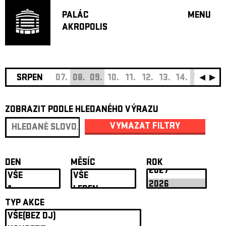
PALÁC
MENU
AKROPOLIS
PROGRA
VELKÝ S
MALÁ S
JAZZ BA
SRPEN
07.
08.
09.
10.
11.
12.
13.
14.
15.
16.
DOPORU
ZOBRAZIT PODLE HLEDANÉHO VÝRAZU
HUDBA
DIVADLO
VYMAZAT FILTRY
OFF PR
DÁRKOVÉ 
DEN
MĚSÍC
ROK
O AKROPOL
PROJEKTY
UNDERGRO
TYP AKCE
KONTAKTY