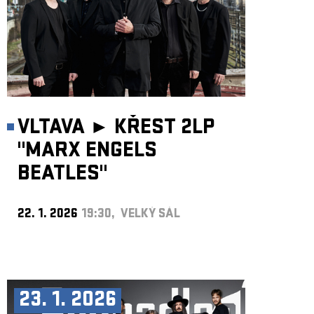
VLTAVA ►
KŘEST 2LP
"MARX ENGELS
BEATLES"
22. 1. 2026
19:30, VELKÝ SÁL
23. 1. 2026