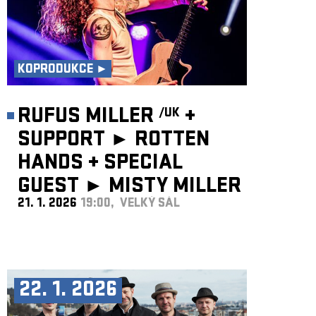
KOPRODUKCE ►
RUFUS MILLER
+
/UK
SUPPORT ► ROTTEN
HANDS
+
SPECIAL
GUEST ►
MISTY MILLER
21. 1. 2026
19:00, VELKÝ SÁL
/UK
22. 1. 2026