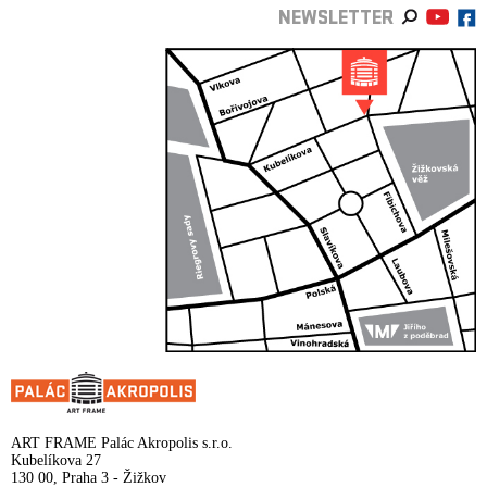
NEWSLETTER
ART FRAME Palác Akropolis s.r.o.
Kubelíkova 27
130 00, Praha 3 - Žižkov