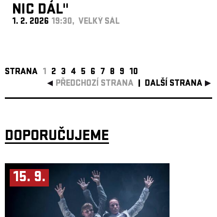
NIC DÁL"
1. 2. 2026
19:30, VELKÝ SÁL
STRANA
1
2
3
4
5
6
7
8
9
10
PŘEDCHOZÍ STRANA
DALŠÍ STRANA
DOPORUČUJEME
15. 9.