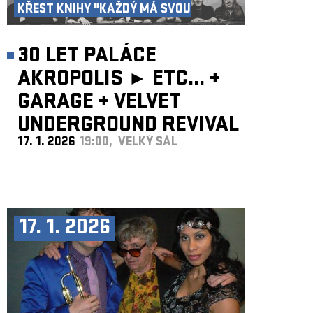
KŘEST KNIHY "KAŽDÝ MÁ SVOU
AKROPOLI"
30 LET PALÁCE
AKROPOLIS ►
ETC...
+
GARAGE
+
VELVET
UNDERGROUND REVIVAL
17. 1. 2026
19:00, VELKÝ SÁL
BAND
17. 1. 2026