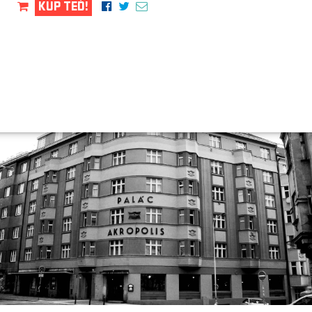
KUP TEĎ!