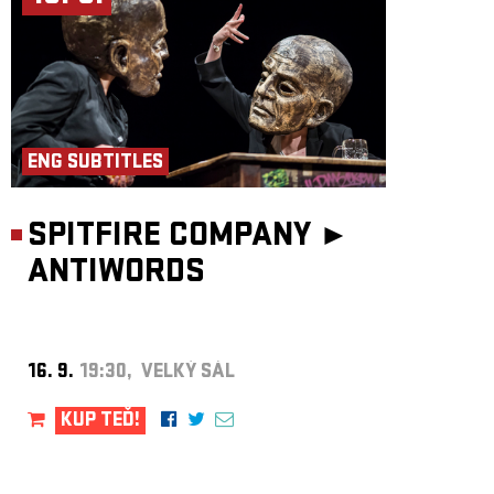
ENG SUBTITLES
SPITFIRE COMPANY ►
ANTIWORDS
16. 9.
19:30, VELKÝ SÁL
KUP TEĎ!