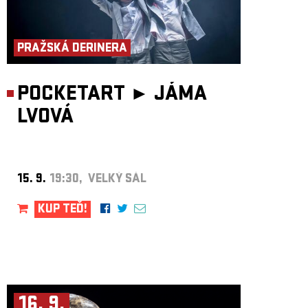
PRAŽSKÁ DERINERA
POCKETART ►
JÁMA
LVOVÁ
15. 9.
19:30, VELKÝ SÁL
KUP TEĎ!
16. 9.