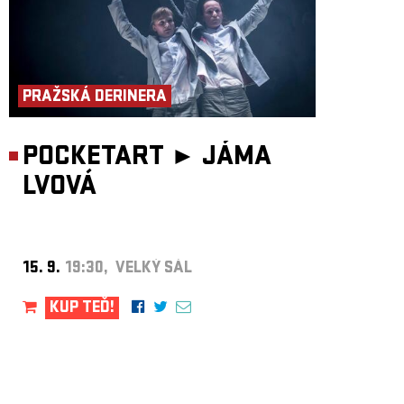
PRAŽSKÁ DERINERA
POCKETART ►
JÁMA
LVOVÁ
15. 9.
19:30, VELKÝ SÁL
KUP TEĎ!