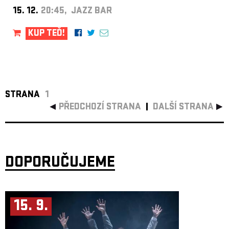
15. 12.
20:45, JAZZ BAR
KUP TEĎ!
STRANA
1
PŘEDCHOZÍ STRANA
DALŠÍ STRANA
DOPORUČUJEME
15. 9.