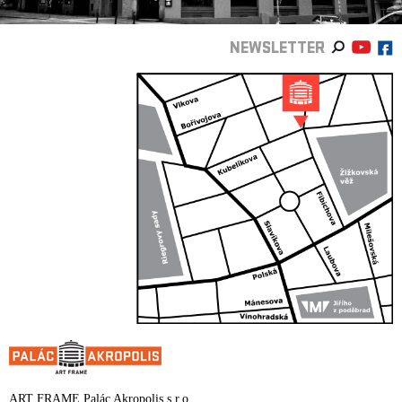
NEWSLETTER
ART FRAME Palác Akropolis s.r.o.