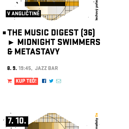
ARCHIV
NEWSLETT
V ANGLIČTINĚ
THE MUSIC DIGEST (36)
►
MIDNIGHT SWIMMERS
& METASTAVY
8. 9.
19:45, JAZZ BAR
KUP TEĎ!
7. 10.