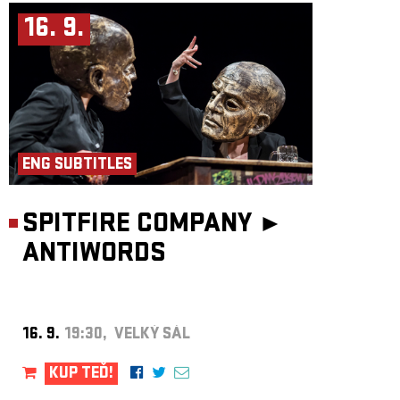
16. 9.
ENG SUBTITLES
SPITFIRE COMPANY ►
ANTIWORDS
16. 9.
19:30, VELKÝ SÁL
KUP TEĎ!