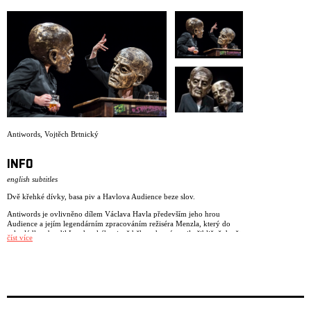
ARCHIV
NEWSLETT
Antiwords
,
Vojtěch Brtnický
INFO
english subtitles
Dvě křehké dívky, basa piv a Havlova Audience beze slov.
Antiwords je ovlivněno dílem Václava Havla především jeho hrou
Audience a jejím legendárním zpracováním režiséra Menzla, který do
role sládka obsadil Landovského, jenž během hraní vypil přibližně devět
číst více
osmistupňových piv.
Podaří se performerkám překonat tento výkon? Ocitnou se v klaunské
absurdní hříčce v mezní situaci odkazující na havlovský motiv odcizení a
hrabalovskou poetiku samoty. Vypijí více piv než sládek Landovský?
V hlavní roli spolu s aktérkami inscenace i velké hlavy od sochařky
Pauliny Skavové a hudba Sivan Eldar speciálně složená pro tuto událost.