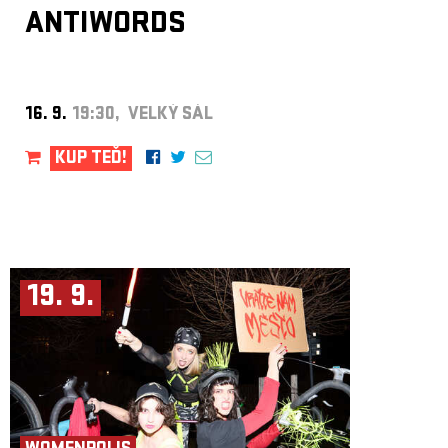
ANTIWORDS
16. 9.
19:30, VELKÝ SÁL
KUP TEĎ!
19. 9.