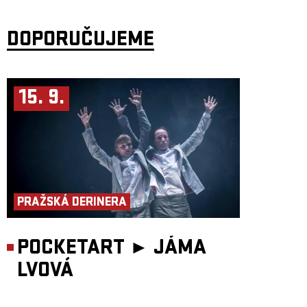
Kelly McCorkendale – DC Theatre Scene “Rafinované. Výjimečné.
Neuctivé. Jednoduše geniální.”
DOPORUČUJEME
Představení Antiwords obdrželo sukces léta Divadelních novin, cenu
Projekt roku vyhlašovanou Festivalem Příští vlna/Next Wave a cenu za
koncept na festivalu Skupova Plzeń.
koncept: Miřenka Čechová, Petr Boháč
15. 9.
režie: Petr Boháč
fotografie: Vojtěch Brtnický
PRAŽSKÁ DERINERA
POCKETART ►
JÁMA
LVOVÁ