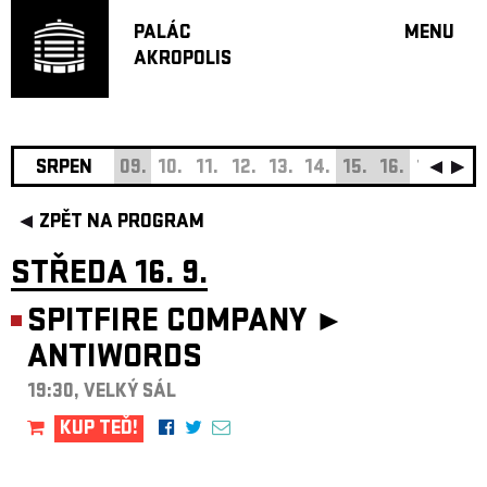
PALÁC
MENU
AKROPOLIS
PROGRA
VELKÝ S
MALÁ S
JAZZ BA
SRPEN
09.
10.
11.
12.
13.
14.
15.
16.
17.
18.
DOPORU
ZPĚT NA PROGRAM
HUDBA
DIVADLO
STŘEDA 16. 9.
OFF PR
SPITFIRE COMPANY ►
DÁRKOVÉ 
ANTIWORDS
O AKROPOL
PROJEKTY
19:30, VELKÝ SÁL
UNDERGRO
KUP TEĎ!
KONTAKTY