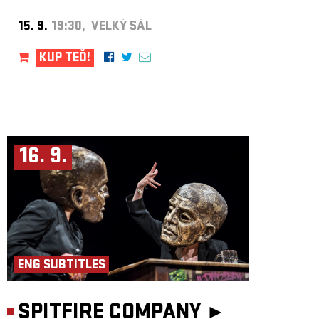
15. 9.
19:30, VELKÝ SÁL
KUP TEĎ!
16. 9.
ENG SUBTITLES
SPITFIRE COMPANY ►