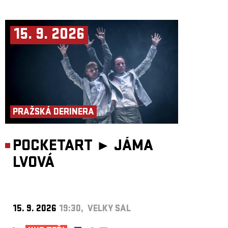
15. 9. 2026
PRAŽSKÁ DERINERA
POCKETART ►
JÁMA
LVOVÁ
15. 9. 2026
19:30, VELKÝ SÁL