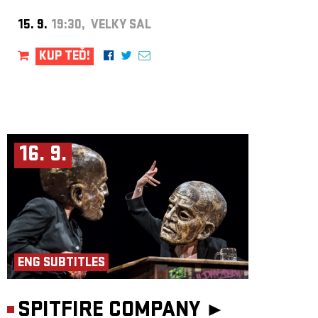
15. 9.
19:30, VELKÝ SÁL
KUP TEĎ!
16. 9.
ENG SUBTITLES
SPITFIRE COMPANY ►