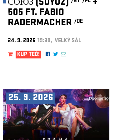
СОЮЗ (SOYUZ)
+
/BY
/PL
505 FT. FABIO
RADERMACHER
/DE
24. 9. 2026
19:30, VELKÝ SÁL
KUP TEĎ!
25. 9. 2026