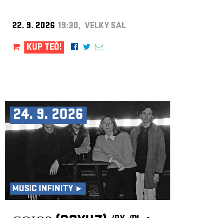
22. 9. 2026
19:30, VELKÝ SÁL
KUP TEĎ!
24. 9. 2026
MUSIC INFINITY ►