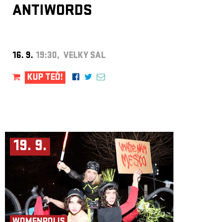
ANTIWORDS
16. 9.
19:30, VELKÝ SÁL
KUP TEĎ!
19. 9.