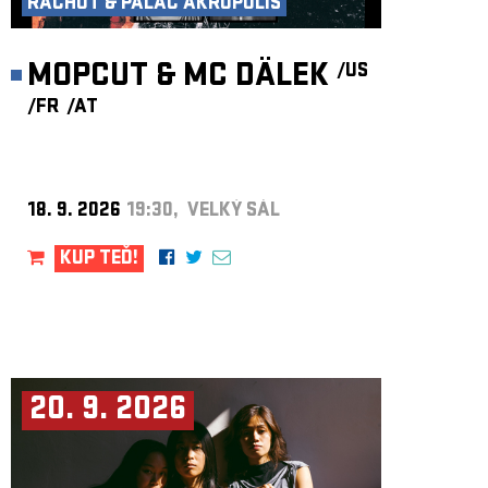
RACHOT & PALÁC AKROPOLIS
MOPCUT & MC DÄLEK
/US
/FR
/AT
18. 9. 2026
19:30, VELKÝ SÁL
KUP TEĎ!
20. 9. 2026