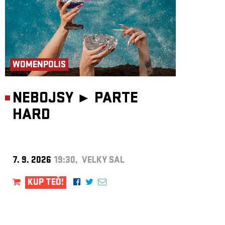
WOMENPOLIS
NEBOJSY ►
PARTE
HARD
7. 9. 2026
19:30, VELKÝ SÁL
KUP TEĎ!