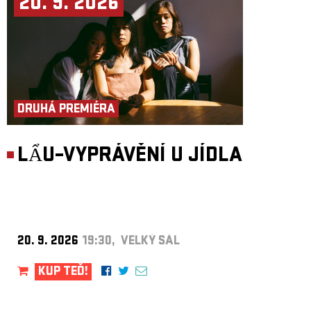
20. 9. 2026
DRUHÁ PREMIÉRA
LẨU–VYPRÁVĚNÍ U JÍDLA
20. 9. 2026
19:30, VELKÝ SÁL
KUP TEĎ!