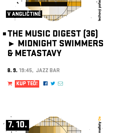
ARCHIV
NEWSLETT
V ANGLIČTINĚ
THE MUSIC DIGEST (36)
►
MIDNIGHT SWIMMERS
& METASTAVY
8. 9.
19:45, JAZZ BAR
KUP TEĎ!
7. 10.