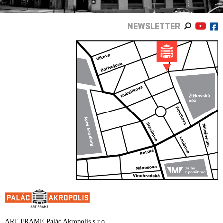
NEWSLETTER
ART FRAME Palác Akropolis s.r.o.