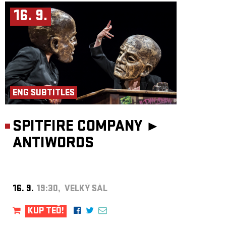
16. 9.
ENG SUBTITLES
SPITFIRE COMPANY ►
ANTIWORDS
16. 9.
19:30, VELKÝ SÁL
KUP TEĎ!