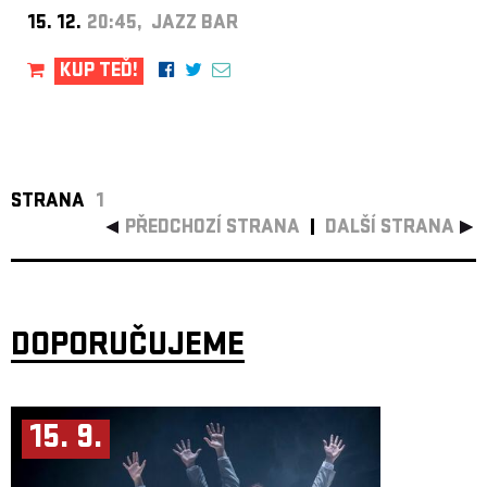
15. 12.
20:45, JAZZ BAR
KUP TEĎ!
STRANA
1
PŘEDCHOZÍ STRANA
DALŠÍ STRANA
DOPORUČUJEME
15. 9.