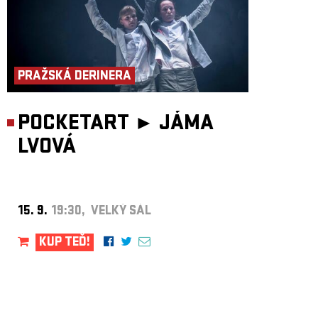
PRAŽSKÁ DERINERA
POCKETART ►
JÁMA
LVOVÁ
15. 9.
19:30, VELKÝ SÁL
KUP TEĎ!