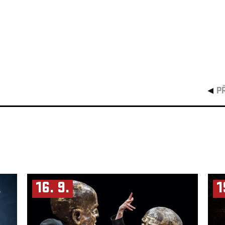
P
16. 9.
1