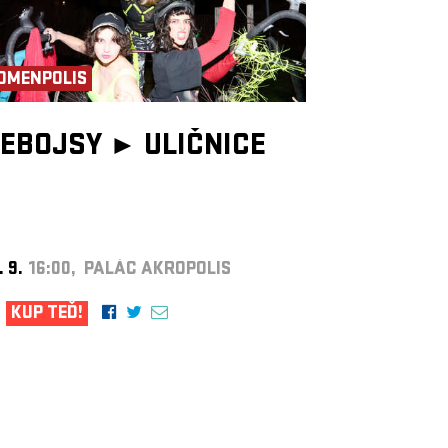
OMENPOLIS
EBOJSY ►
ULIČNICE
. 9.
16:00, PALÁC AKROPOLIS
KUP TEĎ!