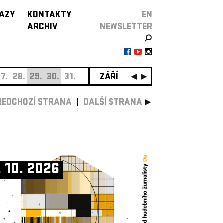
AZY
KONTAKTY
EN
ARCHIV
NEWSLETTER
7.
28.
29.
30.
31.
ZÁŘÍ
01.
02.
03.
04.
05.
0
ŘEDCHOZÍ STRANA
DALŠÍ STRANA
. 10. 2026