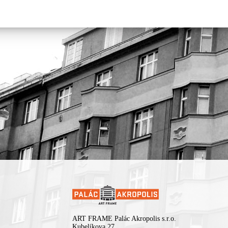
ART FRAME Palác Akropolis s.r.o.
Kubelíkova 27