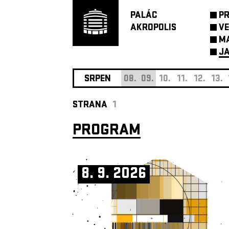
PALÁC
P
AKROPOLIS
VE
M
JA
SRPEN
08.
09.
10.
11.
12.
13.
STRANA
1
PROGRAM
8. 9. 2026