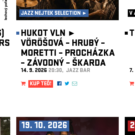
JAZZ NEJTEK SELECTION ►
V 
)
HUKOT VLN ►
T
RS
VÖRÖŠOVÁ – HRUBÝ –
MORETTI – PROCHÁZKA
– ZÁVODNÝ – ŠKARDA
14. 9. 2026
20:30, JAZZ BAR
7.
KUP TEĎ!
19. 10. 2026
2