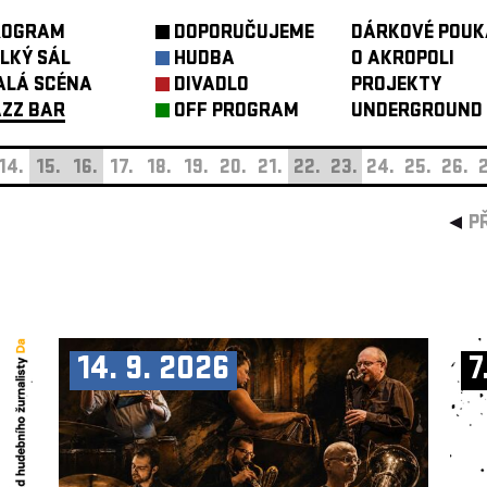
ROGRAM
DOPORUČUJEME
DÁRKOVÉ POUK
LKÝ SÁL
HUDBA
O AKROPOLI
ALÁ SCÉNA
DIVADLO
PROJEKTY
ZZ BAR
OFF PROGRAM
UNDERGROUND
14.
15.
16.
17.
18.
19.
20.
21.
22.
23.
24.
25.
26.
2
P
14. 9. 2026
7