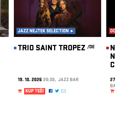
JAZZ NEJTEK SELECTION ►
DO
TRIO SAINT TROPEZ
N
/DE
N
C
19. 10. 2026
20:30, JAZZ BAR
27
B
KUP TEĎ!