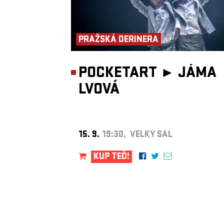
PRAŽSKÁ DERINERA
POCKETART ►
JÁMA
LVOVÁ
15. 9.
19:30, VELKÝ SÁL
KUP TEĎ!