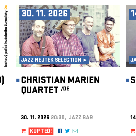
30. 11. 2026
1
JAZZ NEJTEK SELECTION ►
J
)
CHRISTIAN MARIEN
S
QUARTET
/DE
30. 11. 2026
20:30, JAZZ BAR
14
KUP TEĎ!