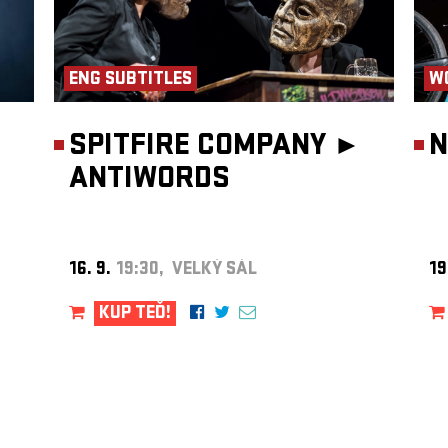
ENG SUBTITLES
W
SPITFIRE COMPANY ►
N
ANTIWORDS
16. 9.
19:30, VELKÝ SÁL
19
KUP TEĎ!