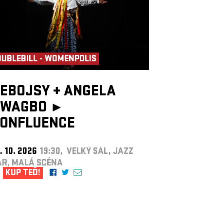
UBLEBILL - WOMENPOLIS
EBOJSY
+
ANGELA
WAGBO ►
ONFLUENCE
. 10. 2026
19:30, VELKÝ SÁL, JAZZ
AR, MALÁ SCÉNA
KUP TEĎ!