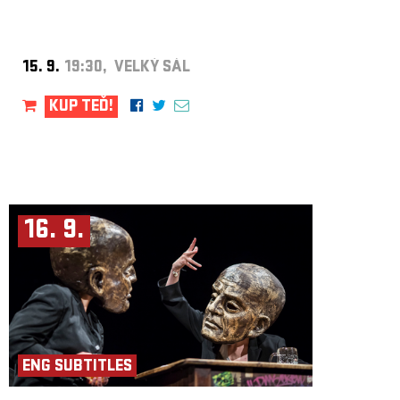
15. 9.
19:30, VELKÝ SÁL
KUP TEĎ!
16. 9.
ENG SUBTITLES