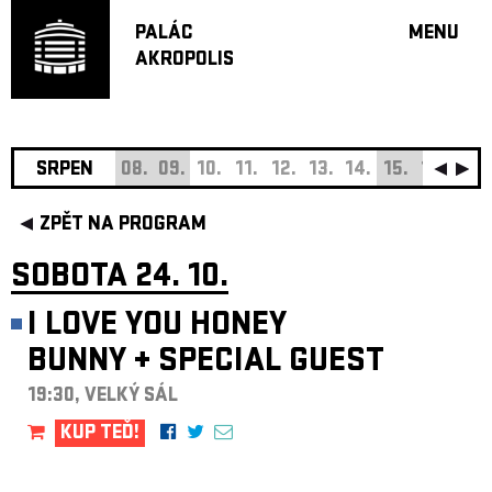
PALÁC
MENU
AKROPOLIS
PROGRA
VELKÝ S
MALÁ S
JAZZ BA
SRPEN
08.
09.
10.
11.
12.
13.
14.
15.
16.
17.
DOPORU
ZPĚT NA PROGRAM
HUDBA
DIVADLO
SOBOTA 24. 10.
OFF PR
I LOVE YOU HONEY
DÁRKOVÉ 
BUNNY
+
SPECIAL GUEST
O AKROPOL
PROJEKTY
19:30, VELKÝ SÁL
UNDERGRO
KUP TEĎ!
KONTAKTY