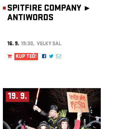
SPITFIRE COMPANY ►
ANTIWORDS
16. 9.
19:30, VELKÝ SÁL
KUP TEĎ!
19. 9.