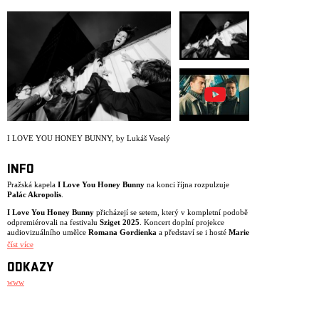
ARCHIV
NEWSLETT
I LOVE YOU HONEY BUNNY
,
by Lukáš Veselý
INFO
Pražská kapela
I Love You Honey Bunny
na konci října rozpulzuje
Palác Akropolis
.
I Love You Honey Bunny
přicházejí se setem, který v kompletní podobě
odpremiérovali na festivalu
Sziget 2025
. Koncert doplní projekce
audiovizuálního umělce
Romana Gordienka
a představí se i hosté
Marie
April
a
Miroslav Patočka
z kapely
teepee
.
číst více
Těšit se můžete na téměř kompletní repertoár třetího alba
Don’t Look
ODKAZY
When I'm Changing
. Energické kytary, agresivní syntezátory a výrazné
melodie plynule navazují na zvuk a atmosféru předchozí desky
We Just
www
Had a Wonderful Time
(2023). Singly Kintsugi, Under the Weather a
Playground Friends naznačují široké sonické rozkročení desky, která
vznikala znovu ve spolupráci s producenty Stevenem Anselem (UK) a