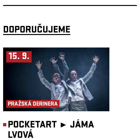
Koenem van de Wardtem (NL) v Brighton Electric Studios a STMPD
Studios. Dílčí části pak vznikly v pražském studiu Space Tape.
Anglické texty kapelu logicky nasměrovaly na zahraniční pódia.
I Love
You Honey Bunny
mají za sebou více než 500 koncertů po celé Evropě,
turné v Kanadě a účasti na prestižních festivalech jako Sziget
(Maďarsko), Envol et Macadam (Kanada) či domácích akcích Rock for
DOPORUČUJEME
People a Colours of Ostrava.
Další jména lineupu oznámíme už brzy.
Za dramaturgií série PULZ v Paláci Akropolis stojí šéfredaktor Refresheru
Vojtěch Tkáč. Večer se uskuteční ve spolupráci s Akropolis Underground.
15. 9.
PRAŽSKÁ DERINERA
POCKETART ►
JÁMA
LVOVÁ