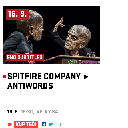
16. 9.
ENG SUBTITLES
SPITFIRE COMPANY ►
ANTIWORDS
16. 9.
19:30, VELKÝ SÁL
KUP TEĎ!