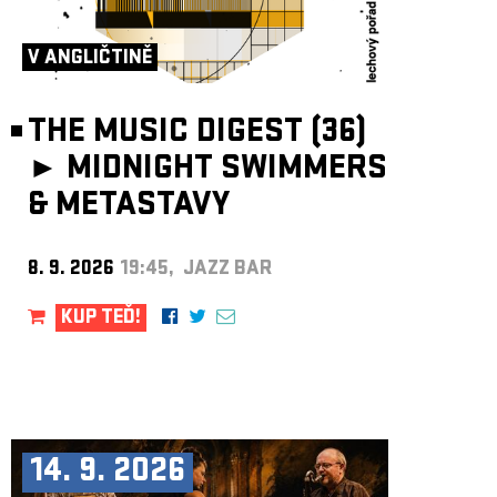
ARCHIV
NEWSLETT
V ANGLIČTINĚ
THE MUSIC DIGEST (36)
►
MIDNIGHT SWIMMERS
& METASTAVY
8. 9. 2026
19:45, JAZZ BAR
KUP TEĎ!
14. 9. 2026