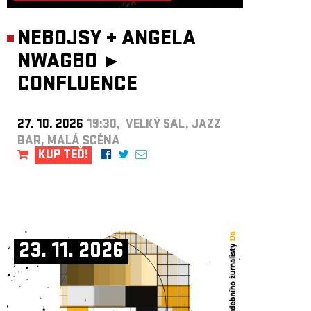
NEBOJSY
+
ANGELA
NWAGBO ►
CONFLUENCE
27. 10. 2026
19:30, VELKÝ SÁL, JAZZ
BAR, MALÁ SCÉNA
KUP TEĎ!
23. 11. 2026