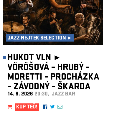
JAZZ NEJTEK SELECTION ►
HUKOT VLN ►
VÖRÖŠOVÁ – HRUBÝ –
MORETTI – PROCHÁZKA
– ZÁVODNÝ – ŠKARDA
14. 9. 2026
20:30, JAZZ BAR
KUP TEĎ!