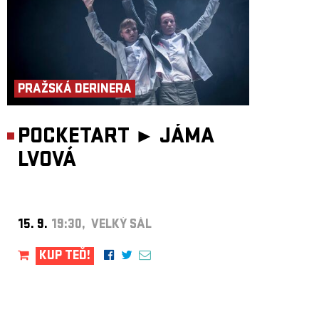
PRAŽSKÁ DERINERA
POCKETART ►
JÁMA
LVOVÁ
15. 9.
19:30, VELKÝ SÁL
KUP TEĎ!