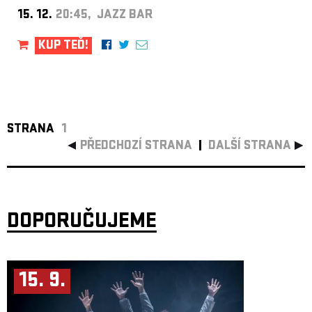
15. 12.
20:45, JAZZ BAR
KUP TEĎ!
STRANA
1
PŘEDCHOZÍ STRANA
DALŠÍ STRANA
DOPORUČUJEME
15. 9.