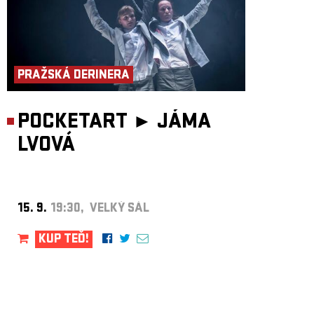
PRAŽSKÁ DERINERA
POCKETART ►
JÁMA
LVOVÁ
15. 9.
19:30, VELKÝ SÁL
KUP TEĎ!