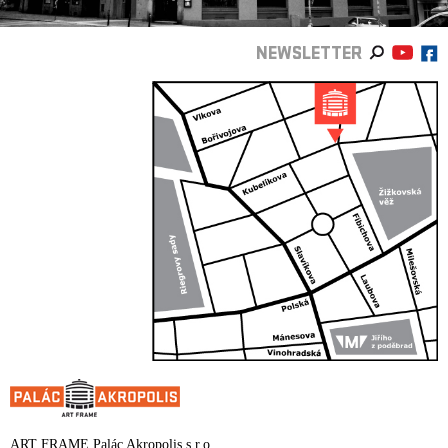
NEWSLETTER
ART FRAME Palác Akropolis s.r.o.