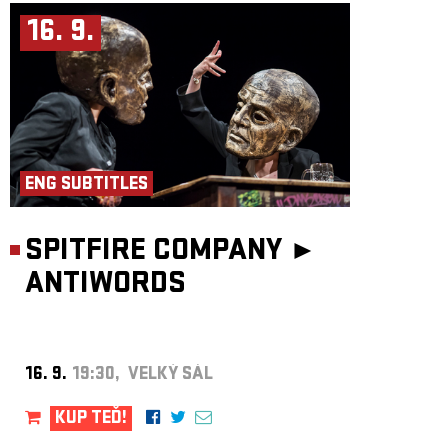
16. 9.
ENG SUBTITLES
SPITFIRE COMPANY ►
ANTIWORDS
16. 9.
19:30, VELKÝ SÁL
KUP TEĎ!