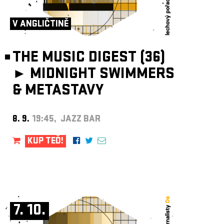
ARCHIV
NEWSLETT
V ANGLIČTINĚ
THE MUSIC DIGEST (36)
►
MIDNIGHT SWIMMERS
& METASTAVY
8. 9.
19:45, JAZZ BAR
KUP TEĎ!
7. 10.