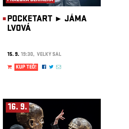
PRAŽSKÁ DERINERA
POCKETART ►
JÁMA
LVOVÁ
15. 9.
19:30, VELKÝ SÁL
KUP TEĎ!
16. 9.