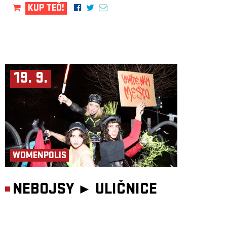
KUP TEĎ!
19. 9.
WOMENPOLIS
NEBOJSY ►
ULIČNICE