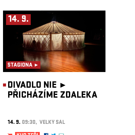
14. 9.
STAGIONA ►
DIVADLO NIE ►
PŘICHÁZÍME ZDALEKA
14. 9.
09:30, VELKÝ SÁL