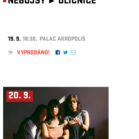
NEBOJSY ►
ULIČNICE
19. 9.
18:30, PALÁC AKROPOLIS
VYPRODÁNO!
20. 9.