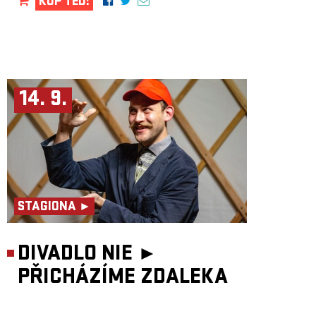
KUP TEĎ!
14. 9.
STAGIONA ►
DIVADLO NIE ►
PŘICHÁZÍME ZDALEKA