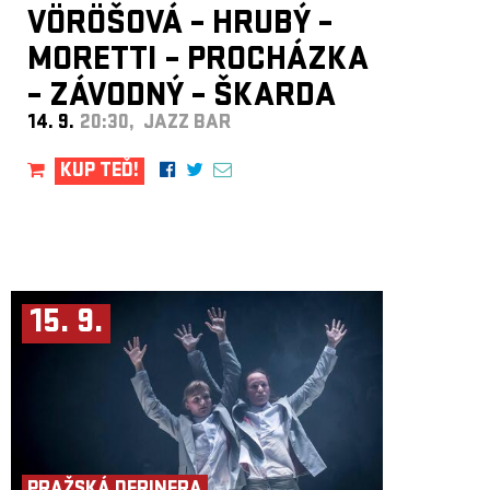
VÖRÖŠOVÁ – HRUBÝ –
MORETTI – PROCHÁZKA
– ZÁVODNÝ – ŠKARDA
14. 9.
20:30, JAZZ BAR
KUP TEĎ!
15. 9.