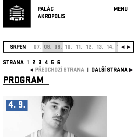
PALÁC
MENU
AKROPOLIS
PROGRA
VELKÝ S
MALÁ S
JAZZ BA
SRPEN
07.
08.
09.
10.
11.
12.
13.
14.
15.
16.
DOPORU
STRANA
1
2
3
4
5
6
HUDBA
PŘEDCHOZÍ STRANA
DALŠÍ STRANA
DIVADLO
PROGRAM
OFF PR
DÁRKOVÉ 
O AKROPOL
4. 9.
PROJEKTY
UNDERGRO
KONTAKTY