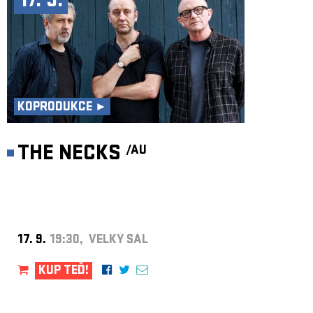
17. 9.
KOPRODUKCE ►
THE NECKS
/AU
17. 9.
19:30, VELKÝ SÁL
KUP TEĎ!