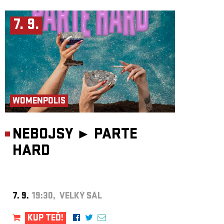
7. 9.
WOMENPOLIS
NEBOJSY ►
PARTE
HARD
7. 9.
19:30, VELKÝ SÁL
KUP TEĎ!