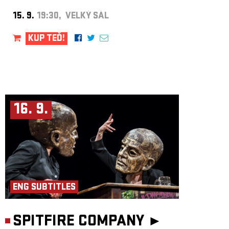
15. 9.
19:30, VELKÝ SÁL
KUP TEĎ!
16. 9.
ENG SUBTITLES
SPITFIRE COMPANY ►