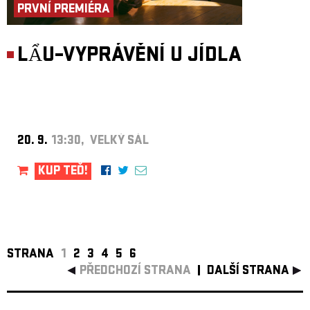
PRVNÍ PREMIÉRA
LẨU–VYPRÁVĚNÍ U JÍDLA
20. 9.
13:30, VELKÝ SÁL
KUP TEĎ!
STRANA
1
2
3
4
5
6
PŘEDCHOZÍ STRANA
DALŠÍ STRANA