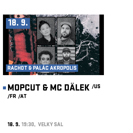
18. 9.
RACHOT & PALÁC AKROPOLIS
MOPCUT & MC DÄLEK
/US
/FR
/AT
18. 9.
19:30, VELKÝ SÁL