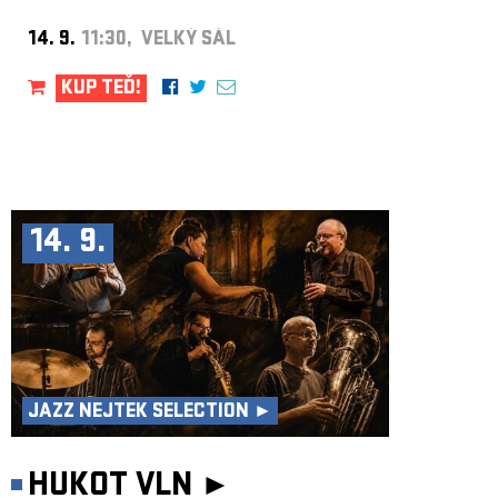
14. 9.
11:30, VELKÝ SÁL
KUP TEĎ!
14. 9.
JAZZ NEJTEK SELECTION ►
HUKOT VLN ►