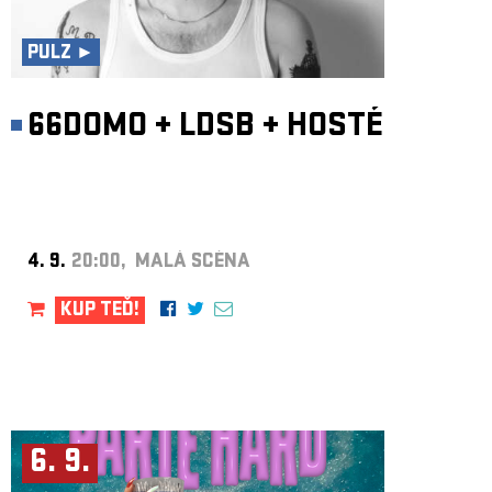
ARCHIV
NEWSLETT
PULZ ►
66DOMO
+
LDSB
+
HOSTÉ
4. 9.
20:00, MALÁ SCÉNA
KUP TEĎ!
6. 9.