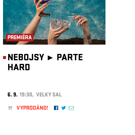
PREMIÉRA
NEBOJSY ►
PARTE
HARD
6. 9.
19:30, VELKÝ SÁL
VYPRODÁNO!