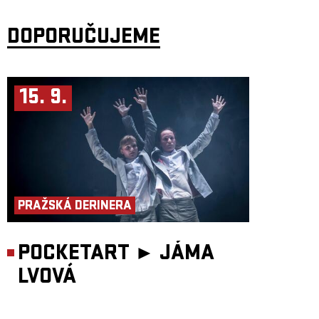
DOPORUČUJEME
15. 9.
PRAŽSKÁ DERINERA
POCKETART ►
JÁMA
LVOVÁ