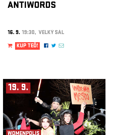
ANTIWORDS
16. 9.
19:30, VELKÝ SÁL
KUP TEĎ!
19. 9.
WOMENPOLIS