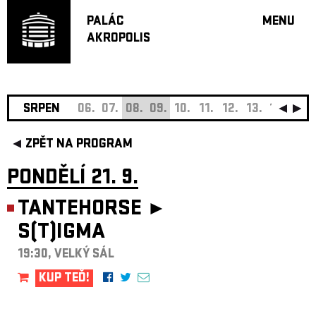
PALÁC
MENU
AKROPOLIS
PROGRA
VELKÝ S
MALÁ S
JAZZ BA
SRPEN
06.
07.
08.
09.
10.
11.
12.
13.
14.
15.
DOPORU
ZPĚT NA PROGRAM
HUDBA
DIVADLO
PONDĚLÍ 21. 9.
OFF PR
TANTEHORSE ►
DÁRKOVÉ 
S(T)IGMA
O AKROPOL
PROJEKTY
19:30, VELKÝ SÁL
UNDERGRO
KUP TEĎ!
KONTAKTY