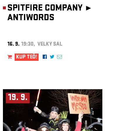
SPITFIRE COMPANY ►
ANTIWORDS
16. 9.
19:30, VELKÝ SÁL
KUP TEĎ!
19. 9.