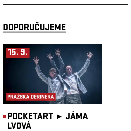
být „pořádný chlap“. A co když to chceš úplně jinak?
režie: Miřenka Čechová
dramaturgie: Barbara Herz
scénář: kolektiv
performance: Matěj Šíma, Sebastian Vopěnka, Matěj Šumbera
DOPORUČUJEME
performance a společenskovědní výzkum: Alice Koubová
scénografie a kostýmy: Kateřina Radakulan
hudba: Matěj Šíma
světelný design: Martin Špetlík
video design: Linda Arbanová
zvukový design: Jan Pniak
15. 9.
produkce: Tantehorse, Jan Honeiser
Koprodukce: Palác Akropolis
Odborný partner: Liga Otevřených Mužů, Filozofický ústav Akademi
věd ČR
Představení vzniklo za podpory Hlavního města Praha, Ministerstva
kultury ČR a Státního fondu kultury ČR.
PRAŽSKÁ DERINERA
POCKETART ►
JÁMA
LVOVÁ