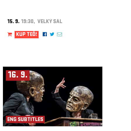
15. 9.
19:30, VELKÝ SÁL
KUP TEĎ!
16. 9.
ENG SUBTITLES