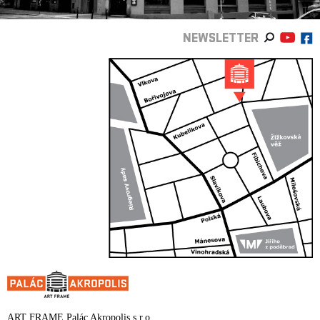
NEWSLETTER
ART FRAME Palác Akropolis s.r.o.