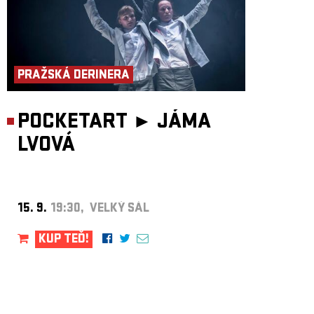
PRAŽSKÁ DERINERA
POCKETART ►
JÁMA
LVOVÁ
15. 9.
19:30, VELKÝ SÁL
KUP TEĎ!