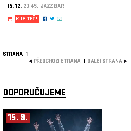
15. 12.
20:45, JAZZ BAR
KUP TEĎ!
STRANA
1
PŘEDCHOZÍ STRANA
DALŠÍ STRANA
DOPORUČUJEME
15. 9.