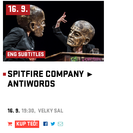
16. 9.
ENG SUBTITLES
SPITFIRE COMPANY ►
ANTIWORDS
16. 9.
19:30, VELKÝ SÁL
KUP TEĎ!