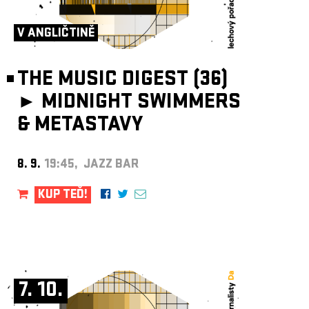
ARCHIV
NEWSLETT
V ANGLIČTINĚ
THE MUSIC DIGEST (36)
►
MIDNIGHT SWIMMERS
& METASTAVY
8. 9.
19:45, JAZZ BAR
KUP TEĎ!
7. 10.