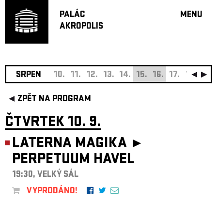
PALÁC
MENU
AKROPOLIS
PROGRA
VELKÝ S
MALÁ S
JAZZ BA
SRPEN
10.
11.
12.
13.
14.
15.
16.
17.
18.
19.
DOPORU
ZPĚT NA PROGRAM
HUDBA
DIVADLO
ČTVRTEK 10. 9.
OFF PR
LATERNA MAGIKA ►
DÁRKOVÉ 
PERPETUUM HAVEL
O AKROPOL
PROJEKTY
19:30, VELKÝ SÁL
UNDERGRO
VYPRODÁNO!
KONTAKTY