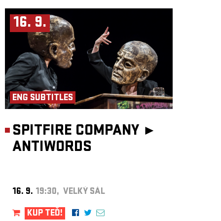
16. 9.
ENG SUBTITLES
SPITFIRE COMPANY ►
ANTIWORDS
16. 9.
19:30, VELKÝ SÁL
KUP TEĎ!