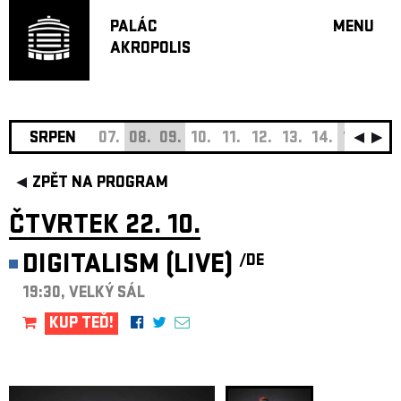
PALÁC
MENU
AKROPOLIS
PROGRA
VELKÝ S
MALÁ S
JAZZ BA
SRPEN
07.
08.
09.
10.
11.
12.
13.
14.
15.
16.
DOPORU
ZPĚT NA PROGRAM
HUDBA
DIVADLO
ČTVRTEK 22. 10.
OFF PR
DIGITALISM (LIVE)
/DE
DÁRKOVÉ 
19:30, VELKÝ SÁL
O AKROPOL
PROJEKTY
KUP TEĎ!
UNDERGRO
KONTAKTY