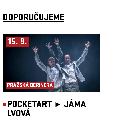
Zdarlight
a
Pogo
, které se staly hymnou tehdejší electro-indie generace.
Za projektem stojí producenti
Jens Moelle
a
Ismail Tüfekçi
, kteří jsou
známí intenzivními živými vystoupeními plnými syntezátorů, pulsujících
DOPORUČUJEME
beatů a festivalové energie. Na kontě mají koncerty na největších
světových festivalech i remixy pro řadu výrazných jmen elektronické
i indie scény. S novým albem
Optimism
potvrzují, že jejich hudba má
stále stejnou schopnost roztančit publikum po celém světě.
15. 9.
PRAŽSKÁ DERINERA
POCKETART ►
JÁMA
LVOVÁ