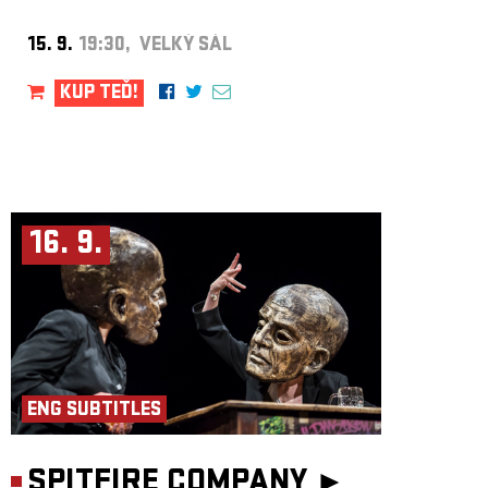
15. 9.
19:30, VELKÝ SÁL
KUP TEĎ!
16. 9.
ENG SUBTITLES
SPITFIRE COMPANY ►