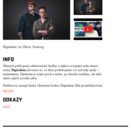
ARCHIV
NEWSLETT
Digitalism
,
by Oliver Vonberg
INFO
Němečtí průkopníci elektronické hudby a stálice evropské indie-dance
scény
Digitalism
přivezou to, co dnes potřebujeme víc než kdy jindy –
optimismus.
Optimism
je nejen pocit a místo, po kterém toužíme, ale také
název jejich nového alba.
Naléhavou energii desky
Optimism
budou Digitalism šířit prostřednictvím
nového alba i živých vystoupení po celé Evropě.
číst více
Duch DIY, energie přítomného okamžiku a nulová tolerance k nudě – to
ODKAZY
vše je pro tvorbu Digitalism zásadní už od doby, kdy před více než
dvaceti lety vytvořili svou první skladbu a rychle se prosadili na
www
kultovním francouzském labelu
Kitsuné
.
Album
Optimism
je logickým vyústěním postupného vývoje dua. Už od
průlomové desky
Idealism
(2007) si získávají fanoušky energickým
zvukem, který propojuje klubovou elektroniku, indie rock i silné
melodie. Právě z tohoto alba pocházejí jejich nejznámější tracky