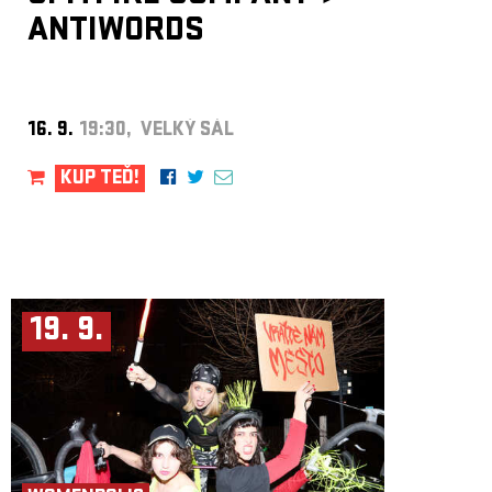
ANTIWORDS
16. 9.
19:30, VELKÝ SÁL
KUP TEĎ!
19. 9.