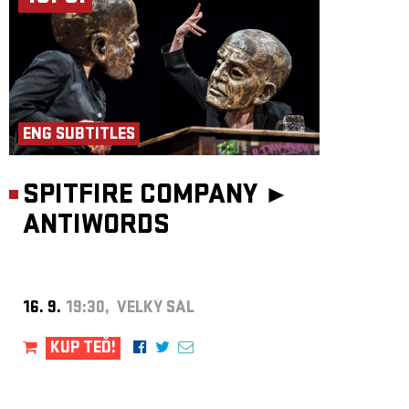
ENG SUBTITLES
SPITFIRE COMPANY ►
ANTIWORDS
16. 9.
19:30, VELKÝ SÁL
KUP TEĎ!