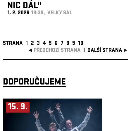
NIC DÁL"
1. 2. 2026
19:30, VELKÝ SÁL
STRANA
1
2
3
4
5
6
7
8
9
10
PŘEDCHOZÍ STRANA
DALŠÍ STRANA
DOPORUČUJEME
15. 9.