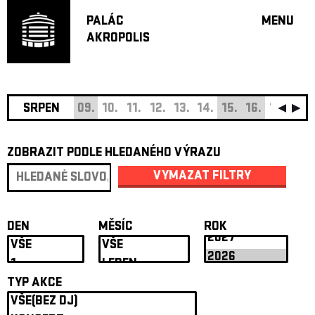
PALÁC
MENU
AKROPOLIS
PROGRA
VELKÝ S
MALÁ S
JAZZ BA
SRPEN
09.
10.
11.
12.
13.
14.
15.
16.
17.
18.
DOPORU
ZOBRAZIT PODLE HLEDANÉHO VÝRAZU
HUDBA
DIVADLO
VYMAZAT FILTRY
OFF PR
DÁRKOVÉ 
DEN
MĚSÍC
ROK
O AKROPOL
PROJEKTY
UNDERGRO
TYP AKCE
KONTAKTY