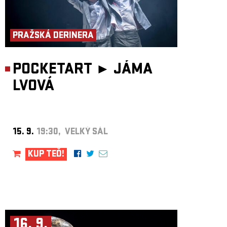
PRAŽSKÁ DERINERA
POCKETART ►
JÁMA
LVOVÁ
15. 9.
19:30, VELKÝ SÁL
KUP TEĎ!
16. 9.