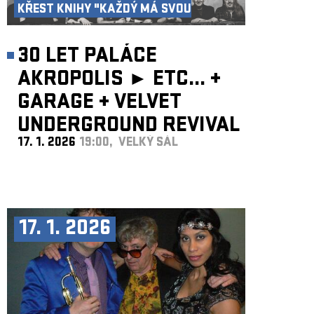
KŘEST KNIHY "KAŽDÝ MÁ SVOU
AKROPOLI"
30 LET PALÁCE
AKROPOLIS ►
ETC...
+
GARAGE
+
VELVET
UNDERGROUND REVIVAL
17. 1. 2026
19:00, VELKÝ SÁL
BAND
17. 1. 2026