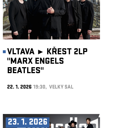
VLTAVA ►
KŘEST 2LP
"MARX ENGELS
BEATLES"
22. 1. 2026
19:30, VELKÝ SÁL
23. 1. 2026