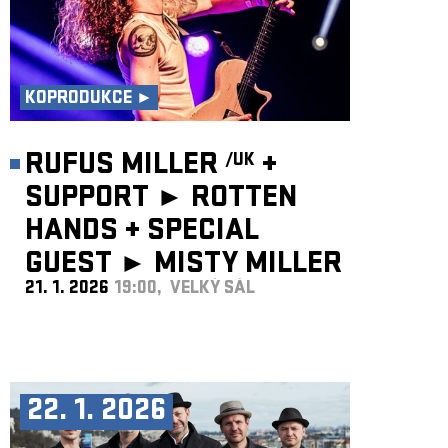
KOPRODUKCE ►
RUFUS MILLER
+
/UK
SUPPORT ► ROTTEN
HANDS
+
SPECIAL
GUEST ►
MISTY MILLER
21. 1. 2026
19:00, VELKÝ SÁL
/UK
22. 1. 2026