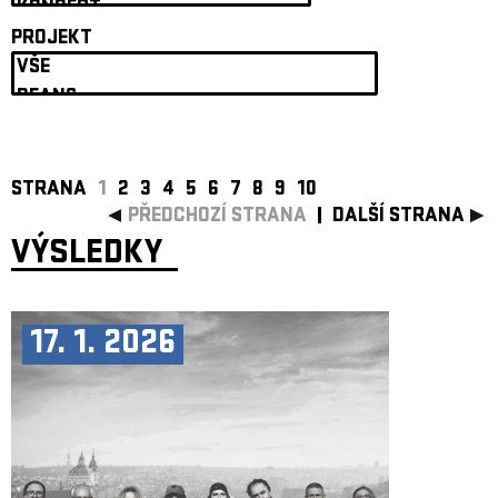
ARCHIV
PROJEKT
NEWSLETT
STRANA
1
2
3
4
5
6
7
8
9
10
PŘEDCHOZÍ STRANA
DALŠÍ STRANA
VÝSLEDKY
17. 1. 2026