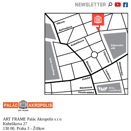
NEWSLETTER
ART FRAME Palác Akropolis s.r.o.
Kubelíkova 27
130 00, Praha 3 - Žižkov