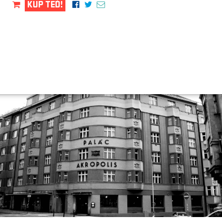
KUP TEĎ!