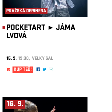
ARCHIV
PRAŽSKÁ DERINERA
NEWSLETT
POCKETART ►
JÁMA
LVOVÁ
15. 9.
19:30, VELKÝ SÁL
KUP TEĎ!
16. 9.