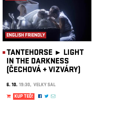
ENGLISH FRIENDLY
TANTEHORSE ►
LIGHT
IN THE DARKNESS
(ČECHOVÁ
+
VIZVÁRY)
6. 10.
19:30, VELKÝ SÁL
KUP TEĎ!