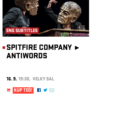
ENG SUBTITLES
SPITFIRE COMPANY ►
ANTIWORDS
16. 9.
19:30, VELKÝ SÁL
KUP TEĎ!