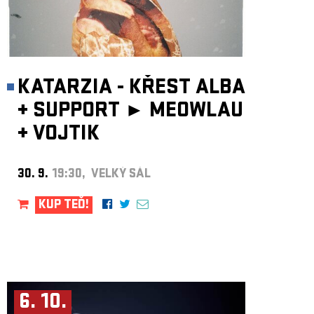
KATARZIA - KŘEST ALBA
+
SUPPORT ►
MEOWLAU
+
VOJTIK
30. 9.
19:30, VELKÝ SÁL
KUP TEĎ!
6. 10.