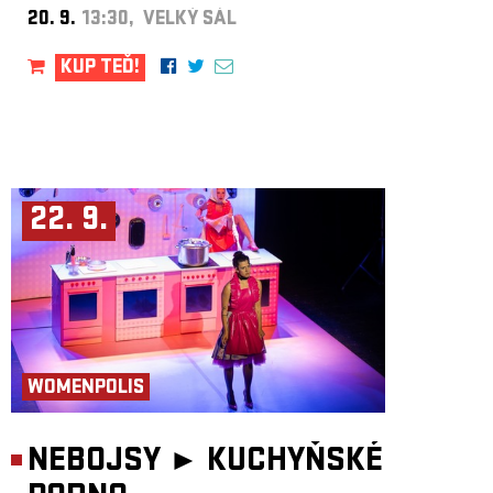
20. 9.
13:30, VELKÝ SÁL
KUP TEĎ!
22. 9.
WOMENPOLIS
NEBOJSY ►
KUCHYŇSKÉ