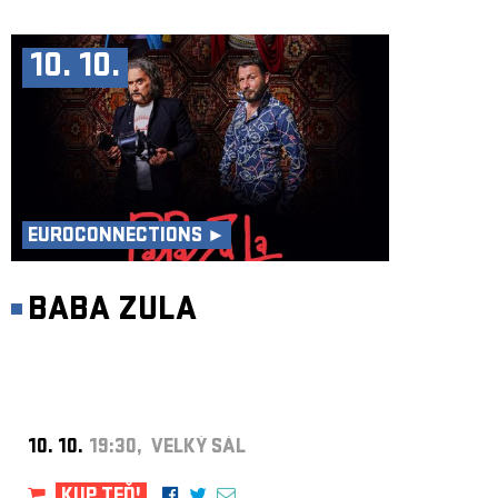
10. 10.
EUROCONNECTIONS ►
BABA ZULA
10. 10.
19:30, VELKÝ SÁL
KUP TEĎ!