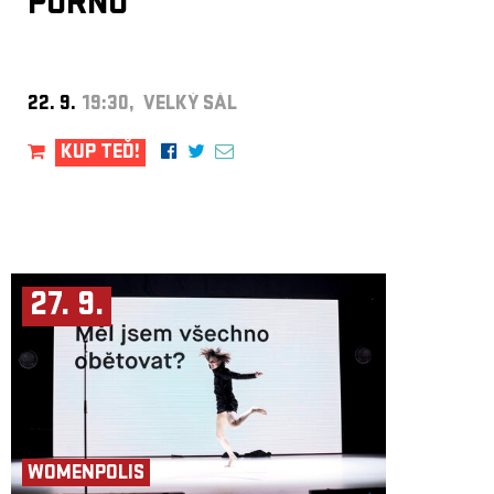
PORNO
22. 9.
19:30, VELKÝ SÁL
KUP TEĎ!
27. 9.
WOMENPOLIS