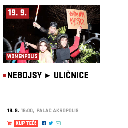
19. 9.
WOMENPOLIS
NEBOJSY ►
ULIČNICE
19. 9.
16:00, PALÁC AKROPOLIS
KUP TEĎ!