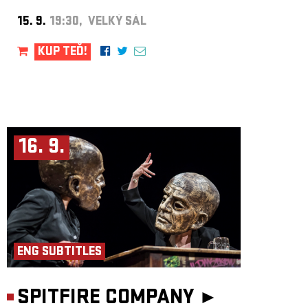
15. 9.
19:30, VELKÝ SÁL
KUP TEĎ!
16. 9.
ENG SUBTITLES
SPITFIRE COMPANY ►