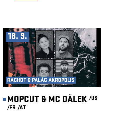
18. 9.
RACHOT & PALÁC AKROPOLIS
MOPCUT & MC DÄLEK
/US
/FR
/AT