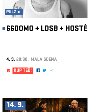
ARCHIV
NEWSLETT
PULZ ►
66DOMO
+
LDSB
+
HOSTÉ
4. 9.
20:00, MALÁ SCÉNA
KUP TEĎ!
14. 9.