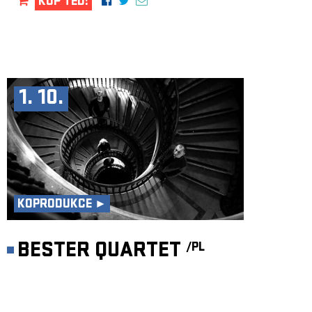
KUP TEĎ!
1. 10.
KOPRODUKCE ►
BESTER QUARTET
/PL