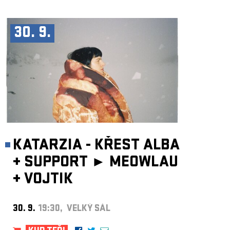
30. 9.
KATARZIA - KŘEST ALBA
+
SUPPORT ►
MEOWLAU
+
VOJTIK
30. 9.
19:30, VELKÝ SÁL