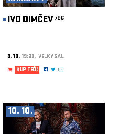
KOPRODUKCE ►
IVO DIMČEV
/BG
9. 10.
19:30, VELKÝ SÁL
KUP TEĎ!
10. 10.