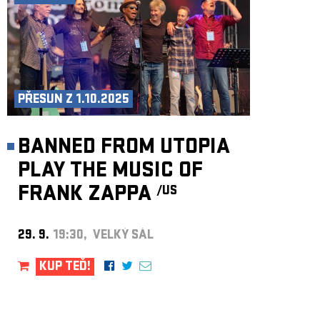
PŘESUN Z 1.10.2025
BANNED FROM UTOPIA
PLAY THE MUSIC OF
FRANK ZAPPA
/US
29. 9.
19:30, VELKÝ SÁL
KUP TEĎ!