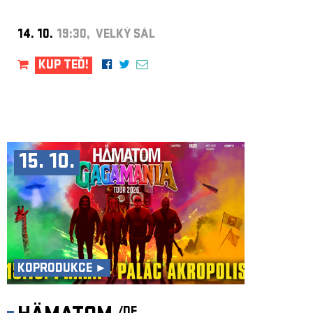
14. 10.
19:30, VELKÝ SÁL
KUP TEĎ!
15. 10.
KOPRODUKCE ►
/DE