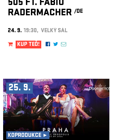
505 FT. FABIO
RADERMACHER
/DE
24. 9.
19:30, VELKÝ SÁL
KUP TEĎ!
25. 9.
KOPRODUKCE ►