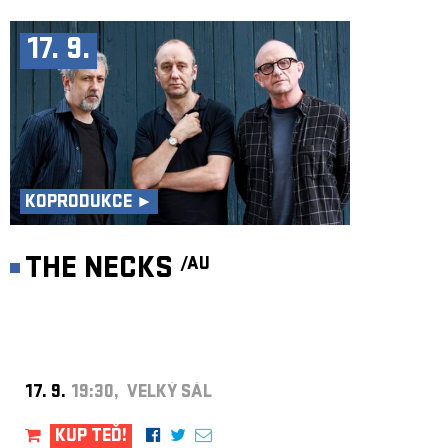
17. 9.
KOPRODUKCE ►
THE NECKS
/AU
17. 9.
19:30, VELKÝ SÁL
KUP TEĎ!