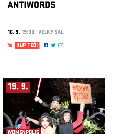
ANTIWORDS
16. 9.
19:30, VELKÝ SÁL
KUP TEĎ!
19. 9.
WOMENPOLIS