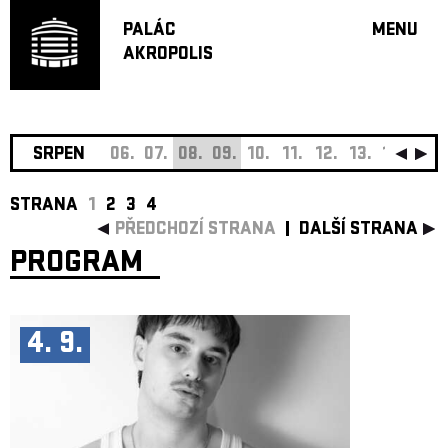
PALÁC
MENU
AKROPOLIS
PROGRA
VELKÝ S
MALÁ S
JAZZ BA
SRPEN
06.
07.
08.
09.
10.
11.
12.
13.
14.
15.
DOPORU
STRANA
1
2
3
4
HUDBA
PŘEDCHOZÍ STRANA
DALŠÍ STRANA
DIVADLO
PROGRAM
OFF PR
DÁRKOVÉ 
O AKROPOL
4. 9.
PROJEKTY
UNDERGRO
KONTAKTY