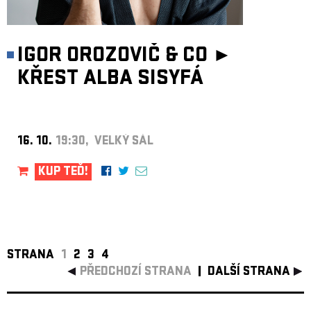
IGOR OROZOVIČ & CO ►
KŘEST ALBA SISYFÁ
16. 10.
19:30, VELKÝ SÁL
KUP TEĎ!
STRANA
1
2
3
4
PŘEDCHOZÍ STRANA
DALŠÍ STRANA