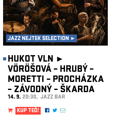
JAZZ NEJTEK SELECTION ►
HUKOT VLN ►
VÖRÖŠOVÁ – HRUBÝ –
MORETTI – PROCHÁZKA
– ZÁVODNÝ – ŠKARDA
14. 9.
20:30, JAZZ BAR
KUP TEĎ!