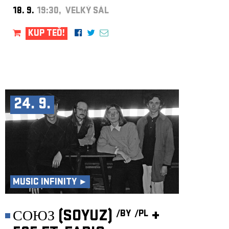
18. 9.
19:30, VELKÝ SÁL
KUP TEĎ!
24. 9.
MUSIC INFINITY ►
СОЮЗ (SOYUZ)
+
/BY
/PL