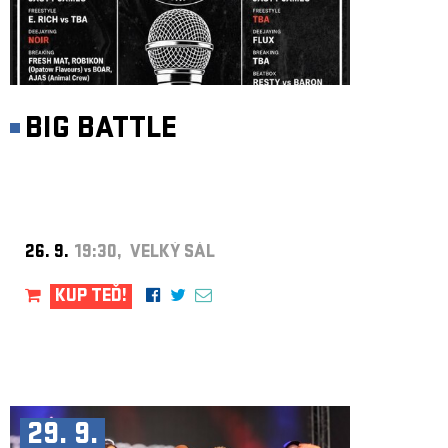
BIG BATTLE
26. 9.
19:30, VELKÝ SÁL
KUP TEĎ!
29. 9.