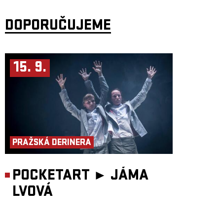
DOPORUČUJEME
15. 9.
PRAŽSKÁ DERINERA
POCKETART ►
JÁMA
LVOVÁ