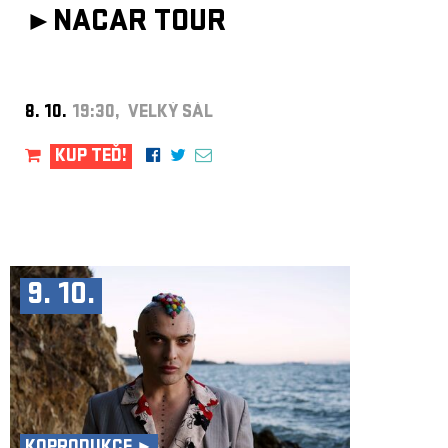
►
NACAR TOUR
8. 10.
19:30, VELKÝ SÁL
KUP TEĎ!
9. 10.